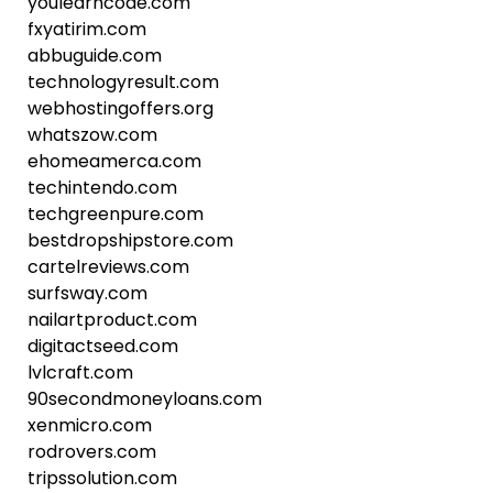
youlearncode.com
fxyatirim.com
abbuguide.com
technologyresult.com
webhostingoffers.org
whatszow.com
ehomeamerca.com
techintendo.com
techgreenpure.com
bestdropshipstore.com
cartelreviews.com
surfsway.com
nailartproduct.com
digitactseed.com
lvlcraft.com
90secondmoneyloans.com
xenmicro.com
rodrovers.com
tripssolution.com