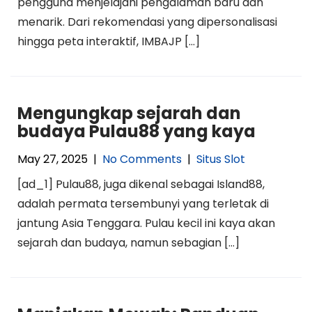
pengguna menjelajahi pengalaman baru dan
menarik. Dari rekomendasi yang dipersonalisasi
hingga peta interaktif, IMBAJP […]
Mengungkap sejarah dan
budaya Pulau88 yang kaya
May 27, 2025
|
No Comments
|
Situs Slot
[ad_1] Pulau88, juga dikenal sebagai Island88,
adalah permata tersembunyi yang terletak di
jantung Asia Tenggara. Pulau kecil ini kaya akan
sejarah dan budaya, namun sebagian […]