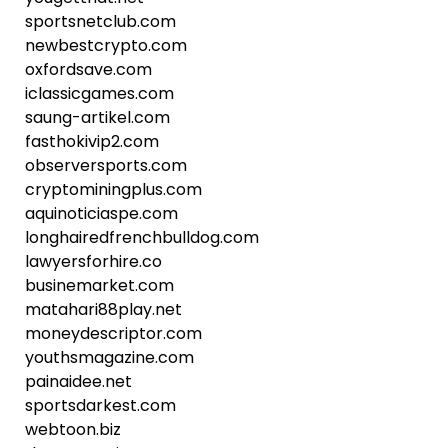
sportsnetclub.com
newbestcrypto.com
oxfordsave.com
iclassicgames.com
saung-artikel.com
fasthokivip2.com
observersports.com
cryptominingplus.com
aquinoticiaspe.com
longhairedfrenchbulldog.com
lawyersforhire.co
businemarket.com
matahari88play.net
moneydescriptor.com
youthsmagazine.com
painaidee.net
sportsdarkest.com
webtoon.biz