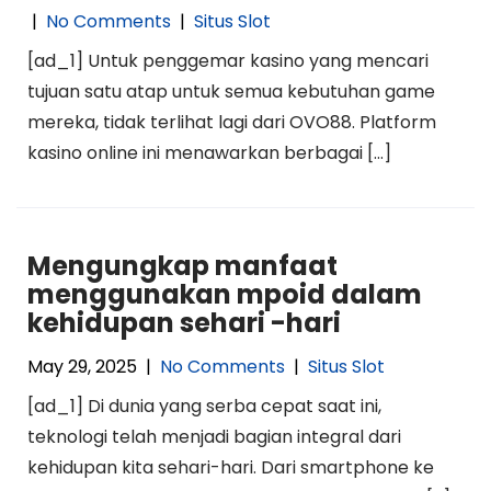
|
No Comments
|
Situs Slot
[ad_1] Untuk penggemar kasino yang mencari
tujuan satu atap untuk semua kebutuhan game
mereka, tidak terlihat lagi dari OVO88. Platform
kasino online ini menawarkan berbagai […]
Mengungkap manfaat
menggunakan mpoid dalam
kehidupan sehari -hari
May 29, 2025
|
No Comments
|
Situs Slot
[ad_1] Di dunia yang serba cepat saat ini,
teknologi telah menjadi bagian integral dari
kehidupan kita sehari-hari. Dari smartphone ke