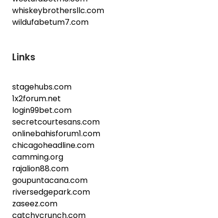
whiskeybrothersllc.com
wildufabetum7.com
Links
stagehubs.com
1x2forum.net
login99bet.com
secretcourtesans.com
onlinebahisforum1.com
chicagoheadline.com
camming.org
rajalion88.com
goupuntacana.com
riversedgepark.com
zaseez.com
catchycrunch.com