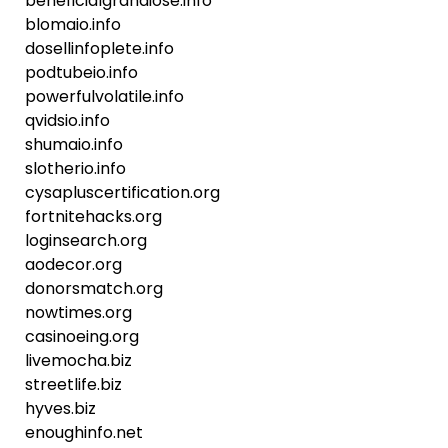
beneficialgrandiose.info
blomaio.info
dosellinfoplete.info
podtubeio.info
powerfulvolatile.info
qvidsio.info
shumaio.info
slotherio.info
cysapluscertification.org
fortnitehacks.org
loginsearch.org
aodecor.org
donorsmatch.org
nowtimes.org
casinoeing.org
livemocha.biz
streetlife.biz
hyves.biz
enoughinfo.net