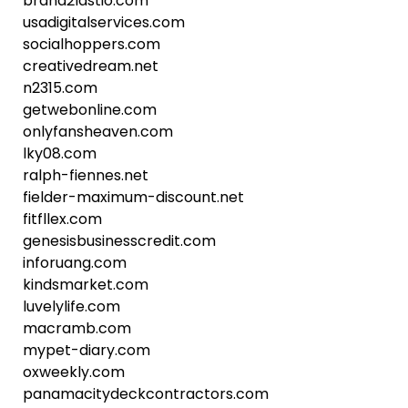
brand2lastio.com
usadigitalservices.com
socialhoppers.com
creativedream.net
n2315.com
getwebonline.com
onlyfansheaven.com
lky08.com
ralph-fiennes.net
fielder-maximum-discount.net
fitfllex.com
genesisbusinesscredit.com
inforuang.com
kindsmarket.com
luvelylife.com
macramb.com
mypet-diary.com
oxweekly.com
panamacitydeckcontractors.com