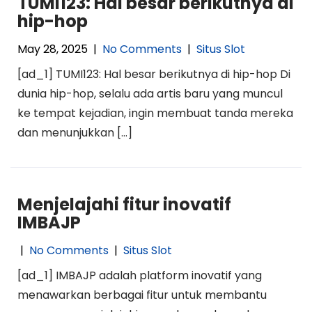
TUMI123: Hal besar berikutnya di
hip-hop
May 28, 2025
|
No Comments
|
Situs Slot
[ad_1] TUMI123: Hal besar berikutnya di hip-hop Di
dunia hip-hop, selalu ada artis baru yang muncul
ke tempat kejadian, ingin membuat tanda mereka
dan menunjukkan […]
Menjelajahi fitur inovatif
IMBAJP
|
No Comments
|
Situs Slot
[ad_1] IMBAJP adalah platform inovatif yang
menawarkan berbagai fitur untuk membantu