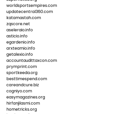
worldsportsempires.com
updatecentral360.com
katamastah.com
zqscore.net
aseleraio.info
asticio.info
egardenio.info
arxteamio.info
getalexio.info
accountaudittaxcon.com
prymprint.com
sportkeeda.org
besttimespend.com
careandcure.biz
cogniyo.com
easymagazines.org
hirfanjilasmi.com
hometricks.org