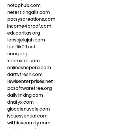
nofaphub.com
nefertitingalls.com
patsyscreations.com
income4proof.com
educaritas.org
lensajelajah.com
betflik09.net
ncaq.org
xenmicro.com
onlineshopera.com
dartyfresh.com
lewisenterprises.net
pcsoftwarefree.org
dailylinking.com
dnafyx.com
giocolenuvole.com
iyouessential.com
withloveamity.com