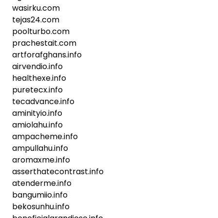
wasirku.com
tejas24.com
poolturbo.com
prachestait.com
artforafghans.info
airvendio.info
healthexe.info
puretecx.info
tecadvance.info
aminityio.info
amiolahu.info
ampacheme.info
ampullahu.info
aromaxme.info
asserthatecontrast.info
atenderme.info
bangumiio.info
bekosunhu.info