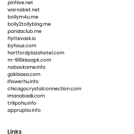
pinhive.net
warnabet.net
bollym4u.me
bolly2tollyblog.me
pandaclub.me
flyttevask.io
byhous.com
hartfordplazahotel.com
m-918kissapk.com
nabavkame.info
gakbiasa.com
iflowerhu.info
chicagocrystalconnection.com
imanabadii.com
trilipohu.info
appruptio.info
Links