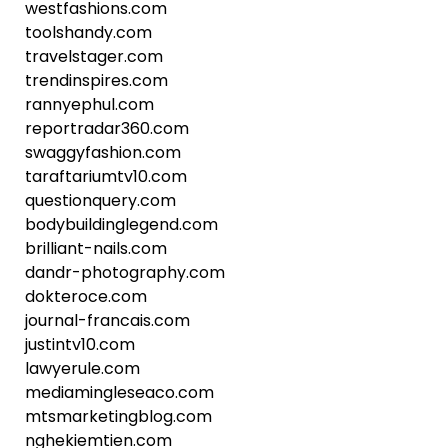
westfashions.com
toolshandy.com
travelstager.com
trendinspires.com
rannyephul.com
reportradar360.com
swaggyfashion.com
taraftariumtv10.com
questionquery.com
bodybuildinglegend.com
brilliant-nails.com
dandr-photography.com
dokteroce.com
journal-francais.com
justintv10.com
lawyerule.com
mediamingleseaco.com
mtsmarketingblog.com
nghekiemtien.com