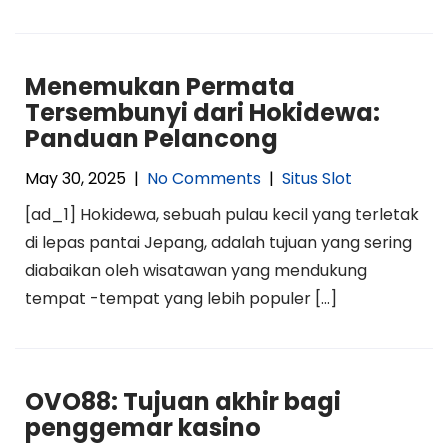
Menemukan Permata
Tersembunyi dari Hokidewa:
Panduan Pelancong
May 30, 2025
|
No Comments
|
Situs Slot
[ad_1] Hokidewa, sebuah pulau kecil yang terletak
di lepas pantai Jepang, adalah tujuan yang sering
diabaikan oleh wisatawan yang mendukung
tempat -tempat yang lebih populer […]
OVO88: Tujuan akhir bagi
penggemar kasino