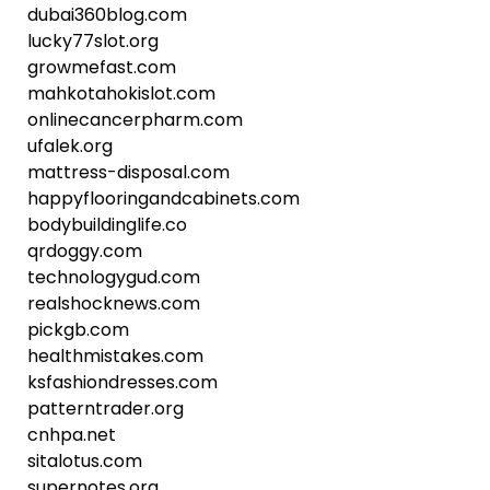
dubai360blog.com
lucky77slot.org
growmefast.com
mahkotahokislot.com
onlinecancerpharm.com
ufalek.org
mattress-disposal.com
happyflooringandcabinets.com
bodybuildinglife.co
qrdoggy.com
technologygud.com
realshocknews.com
pickgb.com
healthmistakes.com
ksfashiondresses.com
patterntrader.org
cnhpa.net
sitalotus.com
supernotes.org