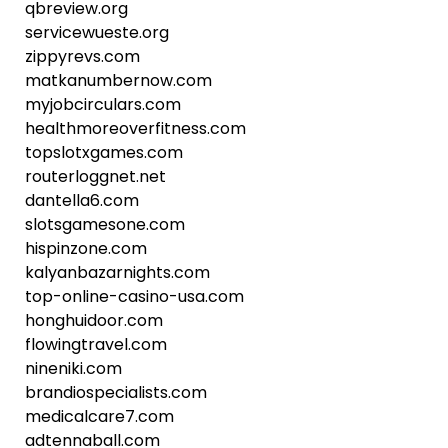
qbreview.org
servicewueste.org
zippyrevs.com
matkanumbernow.com
myjobcirculars.com
healthmoreoverfitness.com
topslotxgames.com
routerloggnet.net
dantella6.com
slotsgamesone.com
hispinzone.com
kalyanbazarnights.com
top-online-casino-usa.com
honghuidoor.com
flowingtravel.com
nineniki.com
brandiospecialists.com
medicalcare7.com
adtennaball.com