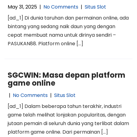
May 31, 2025
|
No Comments
|
Situs Slot
[ad_1] Di dunia taruhan dan permainan online, ada
bintang yang sedang naik daun yang dengan
cepat membuat nama untuk dirinya sendiri –
PASUKAN88. Platform online […]
SGCWIN: Masa depan platform
game online
|
No Comments
|
Situs Slot
[ad_1] Dalam beberapa tahun terakhir, industri
game telah melihat lonjakan popularitas, dengan
jutaan pemain di seluruh dunia yang terlibat dalam
platform game online. Dari permainan […]