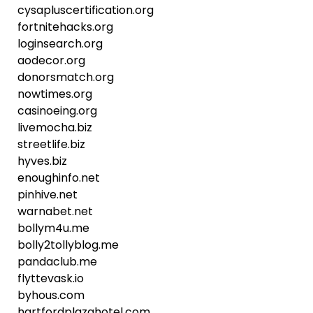
cysapluscertification.org
fortnitehacks.org
loginsearch.org
aodecor.org
donorsmatch.org
nowtimes.org
casinoeing.org
livemocha.biz
streetlife.biz
hyves.biz
enoughinfo.net
pinhive.net
warnabet.net
bollym4u.me
bolly2tollyblog.me
pandaclub.me
flyttevask.io
byhous.com
hartfordplazahotel.com