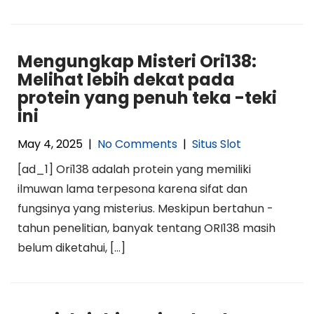
Mengungkap Misteri Ori138:
Melihat lebih dekat pada
protein yang penuh teka -teki
ini
May 4, 2025
|
No Comments
|
Situs Slot
[ad_1] Ori138 adalah protein yang memiliki
ilmuwan lama terpesona karena sifat dan
fungsinya yang misterius. Meskipun bertahun -
tahun penelitian, banyak tentang ORI138 masih
belum diketahui, […]