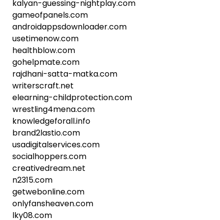
kalyan-guessing-nightplay.com
gameofpanels.com
androidappsdownloader.com
usetimenow.com
healthblow.com
gohelpmate.com
rajdhani-satta-matka.com
writerscraft.net
elearning-childprotection.com
wrestling4mena.com
knowledgeforall.info
brand2lastio.com
usadigitalservices.com
socialhoppers.com
creativedream.net
n2315.com
getwebonline.com
onlyfansheaven.com
lky08.com