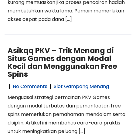
kurang memuaskan jika proses pencairan hadiah
membutuhkan waktu lama. Pemain memerlukan
akses cepat pada dana […]
Asikqq PKV – Trik Menang di
Situs Games dengan Modal
Kecil dan Menggunakan Free
Spins
|
No Comments
|
Slot Gampang Menang
Menguasai strategi permainan PKV Games
dengan modal terbatas dan pemanfaatan free
spins memerlukan pemahaman mendalam serta
disiplin. Artikel ini membahas cara-cara praktis
untuk meningkatkan peluang […]