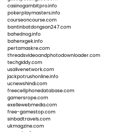
casinogambitpro.info
pokerplaymasters.info
courseoncourse.com
bantinbatdongsan247.com
bahednog.info
bahenxgek.info
pertamaskre.com
threadsvideoandphotodownloader.com
techgiddy.com
usalivenetwork.com
jackpotrushonline.info
ucnewshindi.com
freecellphonedatabase.com
gamersrope.com
exellewebmedia.com
free-gamestop.com
sinbadtravels.com
ukmagzine.com