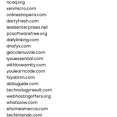
ncaq.org
xenmicro.com
onlineshopera.com
dartyfresh.com
lewisenterprises.net
pcsoftwarefree.org
dailylinking.com
dnafyx.com
giocolenuvole.com
iyouessential.com
withloveamity.com
youlearncode.com
fxyatirim.com
abbuguide.com
technologyresult.com
webhostingoffers.org
whatszow.com
ehomeamerca.com
techintendo.com