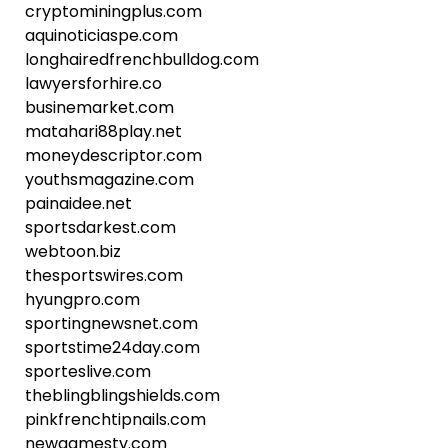
cryptominingplus.com
aquinoticiaspe.com
longhairedfrenchbulldog.com
lawyersforhire.co
businemarket.com
matahari88play.net
moneydescriptor.com
youthsmagazine.com
painaidee.net
sportsdarkest.com
webtoon.biz
thesportswires.com
hyungpro.com
sportingnewsnet.com
sportstime24day.com
sporteslive.com
theblingblingshields.com
pinkfrenchtipnails.com
newgamestv.com