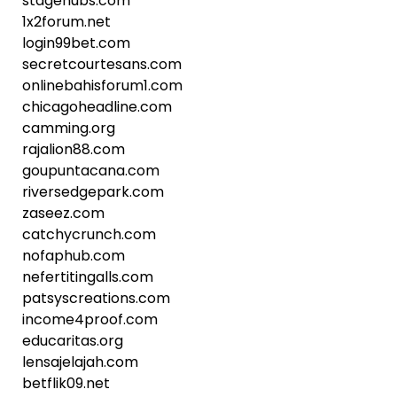
stagehubs.com
1x2forum.net
login99bet.com
secretcourtesans.com
onlinebahisforum1.com
chicagoheadline.com
camming.org
rajalion88.com
goupuntacana.com
riversedgepark.com
zaseez.com
catchycrunch.com
nofaphub.com
nefertitingalls.com
patsyscreations.com
income4proof.com
educaritas.org
lensajelajah.com
betflik09.net