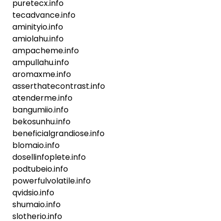
puretecx.info
tecadvance.info
aminityio.info
amiolahu.info
ampacheme.info
ampullahu.info
aromaxme.info
asserthatecontrast.info
atenderme.info
bangumiio.info
bekosunhu.info
beneficialgrandiose.info
blomaio.info
dosellinfoplete.info
podtubeio.info
powerfulvolatile.info
qvidsio.info
shumaio.info
slotherio.info