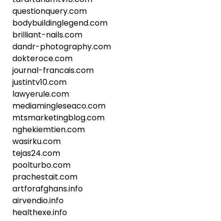
questionquery.com
bodybuildinglegend.com
brilliant-nails.com
dandr-photography.com
dokteroce.com
journal-francais.com
justintv10.com
lawyerule.com
mediamingleseaco.com
mtsmarketingblog.com
nghekiemtien.com
wasirku.com
tejas24.com
poolturbo.com
prachestait.com
artforafghans.info
airvendio.info
healthexe.info