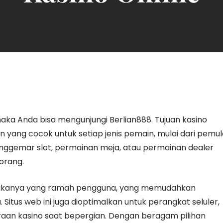
aka Anda bisa mengunjungi Berlian888. Tujuan kasino
yang cocok untuk setiap jenis pemain, mulai dari pemul
nggemar slot, permainan meja, atau permainan dealer
orang.
armukanya yang ramah pengguna, yang memudahkan
itus web ini juga dioptimalkan untuk perangkat seluler,
an kasino saat bepergian. Dengan beragam pilihan