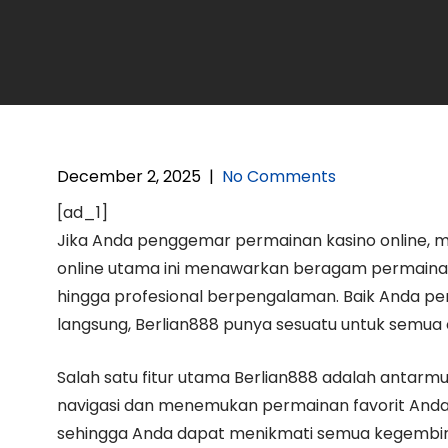
December 2, 2025
|
No Comments
[ad_1]
Jika Anda penggemar permainan kasino online, m
online utama ini menawarkan beragam permainan 
hingga profesional berpengalaman. Baik Anda pe
langsung, Berlian888 punya sesuatu untuk semua 
Salah satu fitur utama Berlian888 adalah ant
navigasi dan menemukan permainan favorit Anda. S
sehingga Anda dapat menikmati semua kegembira