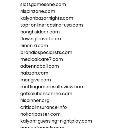
slotsgamesone.com
hispinzone.com
kalyanbazarnights.com
top-online-casino-usa.com
honghuidoor.com
flowingtravel.com
nineniki.com
brandiospecialists.com
medicalcare7.com
adtennaball.com
nabzah.com
mongive.com
matkagameresultsview.com
getsolutionsonline.com
hispinner.org
criticalinsurance.info
nokariposter.com
kalyan-guessing-nightplay.com
gameofpanels.com