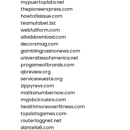
mypuertoplata.net
thepioneerxpress.com
howtofixissue.com
teamufabet.biz
webfullform.com
allviddownload.com
decorsmag.com
gamblingcasinonews.com
universitiesofamerica.net
progameofbrands.com
qbreview.org
servicewueste.org
zippyrevs.com
matkanumbernow.com
myjobcirculars.com
healthmoreoverfitness.com
topslotxgames.com
routerloggnet.net
dantella6.com