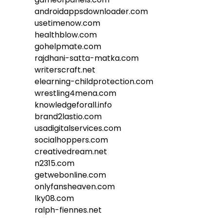
androidappsdownloader.com
usetimenow.com
healthblow.com
gohelpmate.com
rajdhani-satta-matka.com
writerscraft.net
elearning-childprotection.com
wrestling4mena.com
knowledgeforall.info
brand2lastio.com
usadigitalservices.com
socialhoppers.com
creativedream.net
n2315.com
getwebonline.com
onlyfansheaven.com
lky08.com
ralph-fiennes.net