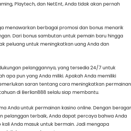
ing, Playtech, dan NetEnt, Anda tidak akan pernah
 juga menawarkan berbagai promosi dan bonus menarik
n. Dari bonus sambutan untuk pemain baru hingga
nyak peluang untuk meningkatkan uang Anda dan
m dukungan pelanggannya, yang tersedia 24/7 untuk
apa pun yang Anda miliki. Apakah Anda memiliki
emerlukan saran tentang cara meningkatkan permainan
huan di Berlian888 selalu siap membantu.
tama Anda untuk permainan kasino online. Dengan berag
gan pelanggan terbaik, Anda dapat percaya bahwa Anda
 kali Anda masuk untuk bermain. Jadi mengapa