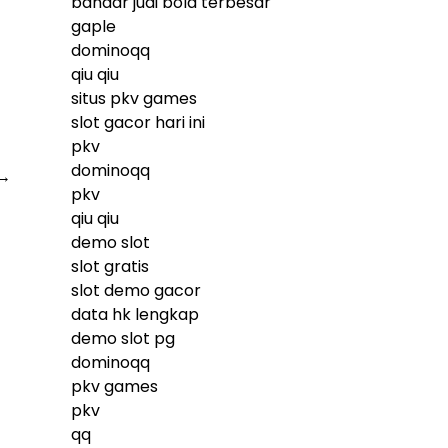
bandar judi bola terbesar
gaple
dominoqq
qiu qiu
situs pkv games
slot gacor hari ini
pkv
dominoqq
→
pkv
qiu qiu
demo slot
slot gratis
slot demo gacor
data hk lengkap
demo slot pg
dominoqq
pkv games
pkv
qq