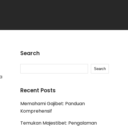
Search
Search
a
Recent Posts
Memahami Gajibet: Panduan
Komprehensif
Temukan Majestibet: Pengalaman