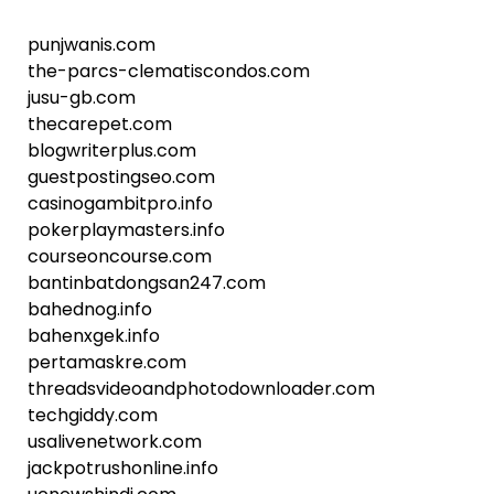
punjwanis.com
the-parcs-clematiscondos.com
jusu-gb.com
thecarepet.com
blogwriterplus.com
guestpostingseo.com
casinogambitpro.info
pokerplaymasters.info
courseoncourse.com
bantinbatdongsan247.com
bahednog.info
bahenxgek.info
pertamaskre.com
threadsvideoandphotodownloader.com
techgiddy.com
usalivenetwork.com
jackpotrushonline.info