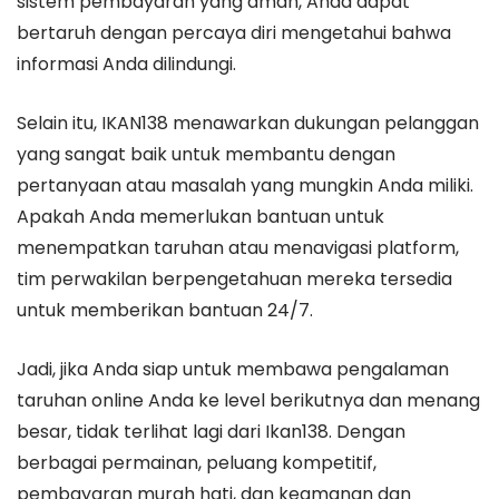
sistem pembayaran yang aman, Anda dapat
bertaruh dengan percaya diri mengetahui bahwa
informasi Anda dilindungi.
Selain itu, IKAN138 menawarkan dukungan pelanggan
yang sangat baik untuk membantu dengan
pertanyaan atau masalah yang mungkin Anda miliki.
Apakah Anda memerlukan bantuan untuk
menempatkan taruhan atau menavigasi platform,
tim perwakilan berpengetahuan mereka tersedia
untuk memberikan bantuan 24/7.
Jadi, jika Anda siap untuk membawa pengalaman
taruhan online Anda ke level berikutnya dan menang
besar, tidak terlihat lagi dari Ikan138. Dengan
berbagai permainan, peluang kompetitif,
pembayaran murah hati, dan keamanan dan