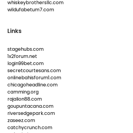
whiskeybrothersllc.com
wildufabetum7.com
Links
stagehubs.com
1x2forum.net
login99bet.com
secretcourtesans.com
onlinebahisforum1.com
chicagoheadline.com
camming.org
rajalion88.com
goupuntacana.com
riversedgepark.com
zaseez.com
catchycrunch.com