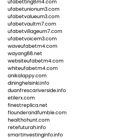
ufabetting8m4.com
ufabetunionum3.com
ufabetvalueum3.com
ufabetvaultm7.com
ufabetvillageum7.com
ufabetvoicem3.com
waveufabetm4.com
wayang88.net
websiteufabetm4.com
whiteufabetm4.com
anikalappy.com
dininghelsinki.info
duanfrescariverside.info
etilerx.com
finestreplica.net
flounderandfumble.com
healthohunt.com
retefuturah.info
smartinvestinginfo.info