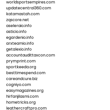
worldsportsempires.com
updatecentral360.com
katamastah.com
zqscore.net
aseleraio.info
asticio.info
egardenio.info
arxteamio.info
getalexio.info
accountaudittaxcon.com
prymprint.com
sportkeeda.org
besttimespend.com
careandcure.biz
cogniyo.com
easymagazines.org
hirfanjilasmi.com
hometricks.org
leathercraftpro.com