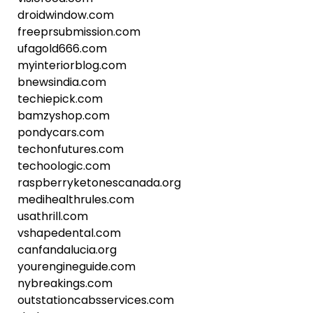
droidwindow.com
freeprsubmission.com
ufagold666.com
myinteriorblog.com
bnewsindia.com
techiepick.com
bamzyshop.com
pondycars.com
techonfutures.com
techoologic.com
raspberryketonescanada.org
medihealthrules.com
usathrill.com
vshapedental.com
canfandalucia.org
yourengineguide.com
nybreakings.com
outstationcabsservices.com