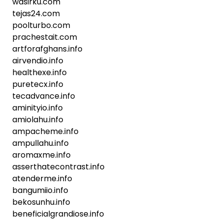
wasirku.com
tejas24.com
poolturbo.com
prachestait.com
artforafghans.info
airvendio.info
healthexe.info
puretecx.info
tecadvance.info
aminityio.info
amiolahu.info
ampacheme.info
ampullahu.info
aromaxme.info
asserthatecontrast.info
atenderme.info
bangumiio.info
bekosunhu.info
beneficialgrandiose.info