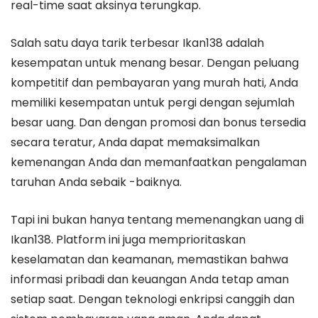
real-time saat aksinya terungkap.
Salah satu daya tarik terbesar Ikan138 adalah
kesempatan untuk menang besar. Dengan peluang
kompetitif dan pembayaran yang murah hati, Anda
memiliki kesempatan untuk pergi dengan sejumlah
besar uang. Dan dengan promosi dan bonus tersedia
secara teratur, Anda dapat memaksimalkan
kemenangan Anda dan memanfaatkan pengalaman
taruhan Anda sebaik -baiknya.
Tapi ini bukan hanya tentang memenangkan uang di
Ikan138. Platform ini juga memprioritaskan
keselamatan dan keamanan, memastikan bahwa
informasi pribadi dan keuangan Anda tetap aman
setiap saat. Dengan teknologi enkripsi canggih dan