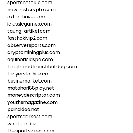
sportsnetclub.com
newbestcrypto.com
oxfordsave.com
iclassicgames.com
saung-artikel.com
fasthokivip2.com
observersports.com
cryptominingplus.com
aquinoticiaspe.com
longhairedfrenchbulldog.com
lawyersforhire.co
businemarket.com
matahari88play.net
moneydescriptor.com
youthsmagazine.com
painaidee.net
sportsdarkest.com
webtoon.biz
thesportswires.com