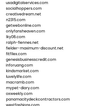
usadigitalservices.com
socialhoppers.com
creativedream.net
n2315.com
getwebonline.com
onlyfansheaven.com
lky08.com
ralph-fiennes.net
fielder-maximum-discount.net
fitfllex.com
genesisbusinesscredit.com
inforuang.com
kindsmarket.com
luvelylife.com
macramb.com
mypet-diary.com
oxweekly.com
panamacitydeckcontractors.com
westfashions.com