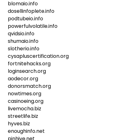
blomaio.info
dosellinfoplete.info
podtubeio.info
powerfulvolatile.info
qvidsio.info
shumaio.info
slotherio.info
cysapluscertification.org
fortnitehacks.org
loginsearch.org
aodecor.org
donorsmatch.org
nowtimes.org
casinoeing.org
livemocha.biz
streetlife.biz
hyves.biz
enoughinfo.net
pinhive.net