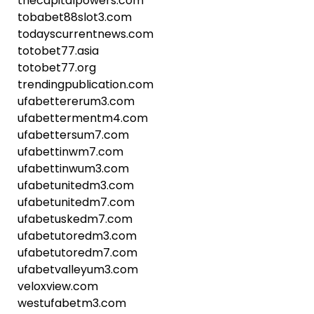
thecapitalpowers.com
tobabet88slot3.com
todayscurrentnews.com
totobet77.asia
totobet77.org
trendingpublication.com
ufabettererum3.com
ufabettermentm4.com
ufabettersum7.com
ufabettinwm7.com
ufabettinwum3.com
ufabetunitedm3.com
ufabetunitedm7.com
ufabetuskedm7.com
ufabetutoredm3.com
ufabetutoredm7.com
ufabetvalleyum3.com
veloxview.com
westufabetm3.com