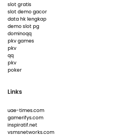
slot gratis
slot demo gacor
data hk lengkap
demo slot pg
dominoqq
pkv games
pkv
qq
pkv
poker
Links
uae-times.com
gamerifys.com
inspiratif.net
vsmsnetworks.com