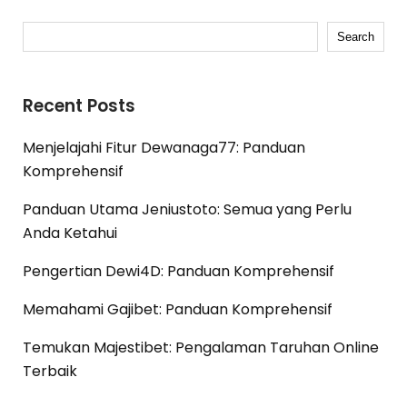
Search
Recent Posts
Menjelajahi Fitur Dewanaga77: Panduan
Komprehensif
Panduan Utama Jeniustoto: Semua yang Perlu
Anda Ketahui
Pengertian Dewi4D: Panduan Komprehensif
Memahami Gajibet: Panduan Komprehensif
Temukan Majestibet: Pengalaman Taruhan Online
Terbaik