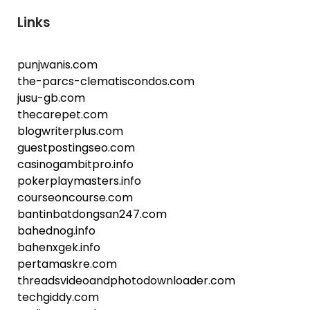
Links
punjwanis.com
the-parcs-clematiscondos.com
jusu-gb.com
thecarepet.com
blogwriterplus.com
guestpostingseo.com
casinogambitpro.info
pokerplaymasters.info
courseoncourse.com
bantinbatdongsan247.com
bahednog.info
bahenxgek.info
pertamaskre.com
threadsvideoandphotodownloader.com
techgiddy.com