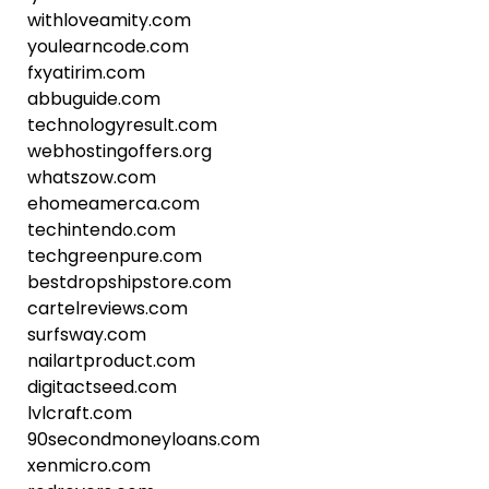
withloveamity.com
youlearncode.com
fxyatirim.com
abbuguide.com
technologyresult.com
webhostingoffers.org
whatszow.com
ehomeamerca.com
techintendo.com
techgreenpure.com
bestdropshipstore.com
cartelreviews.com
surfsway.com
nailartproduct.com
digitactseed.com
lvlcraft.com
90secondmoneyloans.com
xenmicro.com