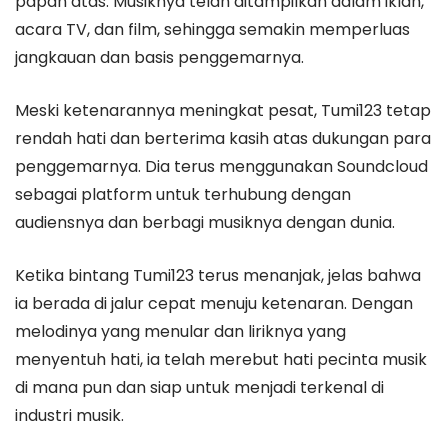
papan atas. Musiknya telah ditampilkan dalam iklan,
acara TV, dan film, sehingga semakin memperluas
jangkauan dan basis penggemarnya.
Meski ketenarannya meningkat pesat, Tumi123 tetap
rendah hati dan berterima kasih atas dukungan para
penggemarnya. Dia terus menggunakan Soundcloud
sebagai platform untuk terhubung dengan
audiensnya dan berbagi musiknya dengan dunia.
Ketika bintang Tumi123 terus menanjak, jelas bahwa
ia berada di jalur cepat menuju ketenaran. Dengan
melodinya yang menular dan liriknya yang
menyentuh hati, ia telah merebut hati pecinta musik
di mana pun dan siap untuk menjadi terkenal di
industri musik.