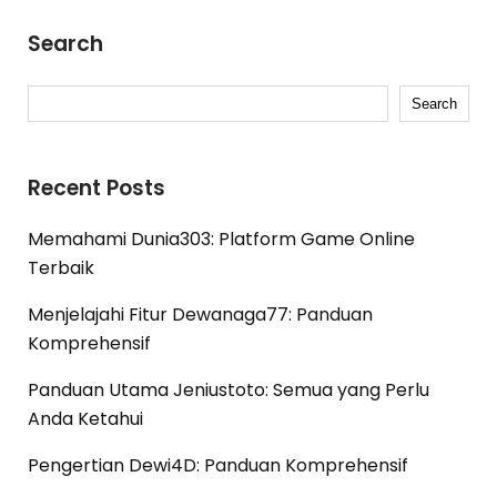
Search
Search
Recent Posts
Memahami Dunia303: Platform Game Online
Terbaik
Menjelajahi Fitur Dewanaga77: Panduan
Komprehensif
Panduan Utama Jeniustoto: Semua yang Perlu
Anda Ketahui
Pengertian Dewi4D: Panduan Komprehensif