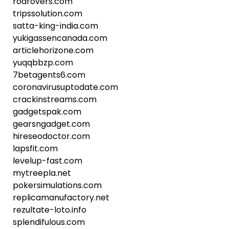
rodrovers.com
tripssolution.com
satta-king-india.com
yukigassencanada.com
articlehorizone.com
yuqqbbzp.com
7betagents6.com
coronavirusuptodate.com
crackinstreams.com
gadgetspak.com
gearsngadget.com
hireseodoctor.com
lapsfit.com
levelup-fast.com
mytreepla.net
pokersimulations.com
replicamanufactory.net
rezultate-loto.info
splendifulous.com