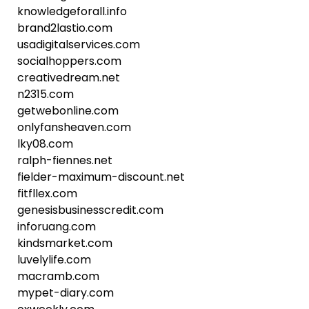
knowledgeforall.info
brand2lastio.com
usadigitalservices.com
socialhoppers.com
creativedream.net
n2315.com
getwebonline.com
onlyfansheaven.com
lky08.com
ralph-fiennes.net
fielder-maximum-discount.net
fitfllex.com
genesisbusinesscredit.com
inforuang.com
kindsmarket.com
luvelylife.com
macramb.com
mypet-diary.com