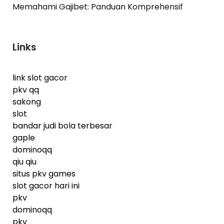
Memahami Gajibet: Panduan Komprehensif
Links
link slot gacor
pkv qq
sakong
slot
bandar judi bola terbesar
gaple
dominoqq
qiu qiu
situs pkv games
slot gacor hari ini
pkv
dominoqq
pkv