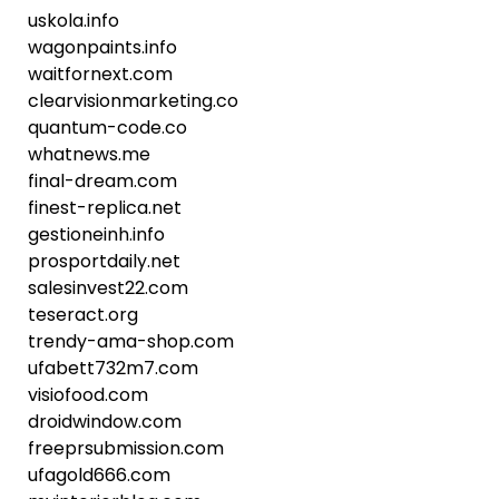
uskola.info
wagonpaints.info
waitfornext.com
clearvisionmarketing.co
quantum-code.co
whatnews.me
final-dream.com
finest-replica.net
gestioneinh.info
prosportdaily.net
salesinvest22.com
teseract.org
trendy-ama-shop.com
ufabett732m7.com
visiofood.com
droidwindow.com
freeprsubmission.com
ufagold666.com