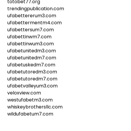
totobet77.org
trendingpublication.com
ufabettererum3.com
ufabettermentm4.com
ufabettersum7.com
ufabettinwm7.com
ufabettinwum3.com
ufabetunitedm3.com
ufabetunitedm7.com
ufabetuskedm7.com
ufabetutoredm3.com
ufabetutoredm7.com
ufabetvalleyum3.com
veloxview.com
westufabetm3.com
whiskeybrothersllc.com
wildufabetum7.com