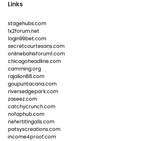
Links
stagehubs.com
1x2forum.net
login99bet.com
secretcourtesans.com
onlinebahisforum1.com
chicagoheadline.com
camming.org
rajalion88.com
goupuntacana.com
riversedgepark.com
zaseez.com
catchycrunch.com
nofaphub.com
nefertitingalls.com
patsyscreations.com
income4proof.com