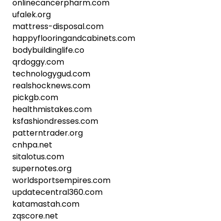
onlinecancerpharm.com
ufalek.org
mattress-disposal.com
happyflooringandcabinets.com
bodybuildinglife.co
qrdoggy.com
technologygud.com
realshocknews.com
pickgb.com
healthmistakes.com
ksfashiondresses.com
patterntrader.org
cnhpa.net
sitalotus.com
supernotes.org
worldsportsempires.com
updatecentral360.com
katamastah.com
zqscore.net