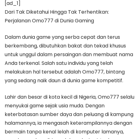
[ad_1]
Dari Tak Diketahui Hingga Tak Terhentikan:
Perjalanan Omo777 di Dunia Gaming
Dalam dunia game yang serba cepat dan terus
berkembang, dibutuhkan bakat dan tekad khusus
untuk unggul dalam persaingan dan membuat nama
Anda terkenal. Salah satu individu yang telah
melakukan hal tersebut adalah Omo777, bintang
yang sedang naik daun di dunia game kompetitif.
Lahir dan besar di kota kecil di Nigeria, Omo777 selalu
menyukai game sejak usia muda. Dengan
keterbatasan sumber daya dan peluang di kampung
halamannya, ia mengasah keterampilannya dengan
bermain tanpa kenal lelah di komputer lamanya,