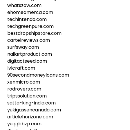
whatszow.com
ehomeamerca.com
techintendo.com
techgreenpure.com
bestdropshipstore.com
cartelreviews.com
surfsway.com
nailartproduct.com
digitactseed.com
lvlcraft.com
90secondmoneyloans.com
xenmicro.com
rodrovers.com
tripssolution.com
satta-king-india.com
yukigassencanada.com
articlehorizone.com
yuqqbbzp.com