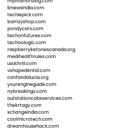
myinteriorblog.com
bnewsindia.com
techiepick.com
bamzyshop.com
pondycars.com
techonfutures.com
techoologic.com
raspberryketonescanada.org
medihealthrules.com
usathrill.com
vshapedental.com
canfandalucia.org
yourengineguide.com
nybreakings.com
outstationcabsservices.com
thekrtagy.com
xchangeindia.com
coolmicrotech.com
dreamhousehack.com