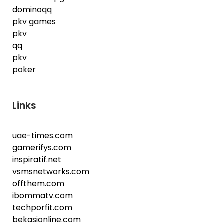
dominoqq
pkv games
pkv
qq
pkv
poker
Links
uae-times.com
gamerifys.com
inspiratif.net
vsmsnetworks.com
offthem.com
ibommatv.com
techporfit.com
bekasionline.com