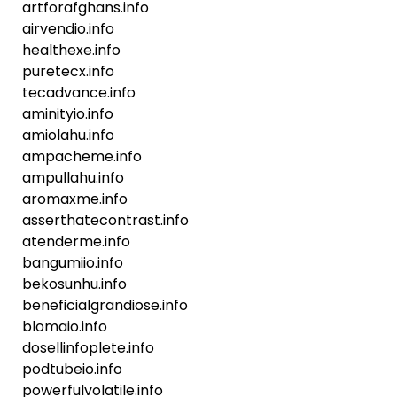
artforafghans.info
airvendio.info
healthexe.info
puretecx.info
tecadvance.info
aminityio.info
amiolahu.info
ampacheme.info
ampullahu.info
aromaxme.info
asserthatecontrast.info
atenderme.info
bangumiio.info
bekosunhu.info
beneficialgrandiose.info
blomaio.info
dosellinfoplete.info
podtubeio.info
powerfulvolatile.info