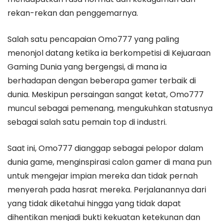
rekan-rekan dan penggemarnya.
Salah satu pencapaian Omo777 yang paling
menonjol datang ketika ia berkompetisi di Kejuaraan
Gaming Dunia yang bergengsi, di mana ia
berhadapan dengan beberapa gamer terbaik di
dunia. Meskipun persaingan sangat ketat, Omo777
muncul sebagai pemenang, mengukuhkan statusnya
sebagai salah satu pemain top di industri.
Saat ini, Omo777 dianggap sebagai pelopor dalam
dunia game, menginspirasi calon gamer di mana pun
untuk mengejar impian mereka dan tidak pernah
menyerah pada hasrat mereka. Perjalanannya dari
yang tidak diketahui hingga yang tidak dapat
dihentikan menjadi bukti kekuatan ketekunan dan