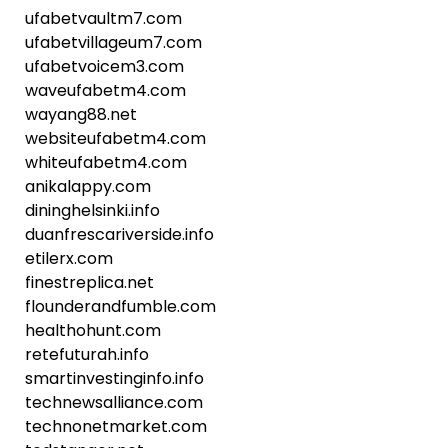
ufabetvaultm7.com
ufabetvillageum7.com
ufabetvoicem3.com
waveufabetm4.com
wayang88.net
websiteufabetm4.com
whiteufabetm4.com
anikalappy.com
dininghelsinki.info
duanfrescariverside.info
etilerx.com
finestreplica.net
flounderandfumble.com
healthohunt.com
retefuturah.info
smartinvestinginfo.info
technewsalliance.com
technonetmarket.com