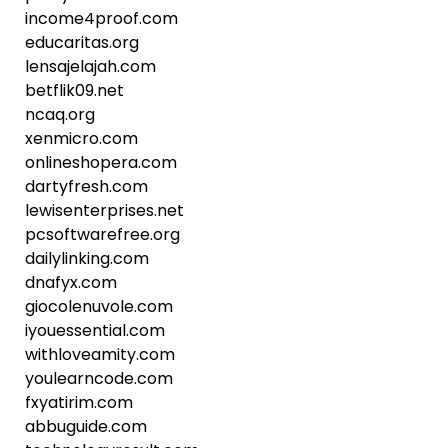
income4proof.com
educaritas.org
lensajelajah.com
betflik09.net
ncaq.org
xenmicro.com
onlineshopera.com
dartyfresh.com
lewisenterprises.net
pcsoftwarefree.org
dailylinking.com
dnafyx.com
giocolenuvole.com
iyouessential.com
withloveamity.com
youlearncode.com
fxyatirim.com
abbuguide.com