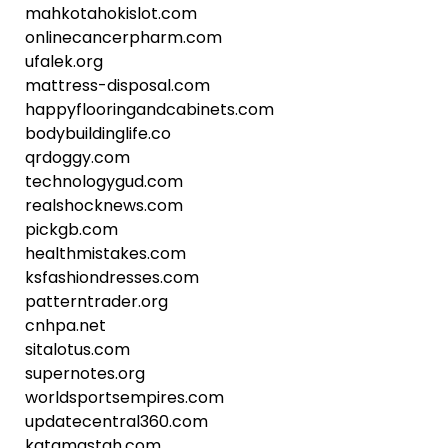
mahkotahokislot.com
onlinecancerpharm.com
ufalek.org
mattress-disposal.com
happyflooringandcabinets.com
bodybuildinglife.co
qrdoggy.com
technologygud.com
realshocknews.com
pickgb.com
healthmistakes.com
ksfashiondresses.com
patterntrader.org
cnhpa.net
sitalotus.com
supernotes.org
worldsportsempires.com
updatecentral360.com
katamastah.com