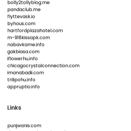
bolly2tollyblog.me
pandaclub.me
flyttevask.io
byhous.com
hartfordplazahotel.com
m-918kissapk.com
nabavkame.info
gakbiasa.com
iflowerhu.info
chicagocrystalconnection.com
imanabadii.com
trilipohu.info
appruptio.info
Links
punjwanis.com