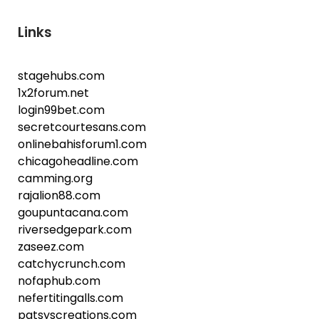
Links
stagehubs.com
1x2forum.net
login99bet.com
secretcourtesans.com
onlinebahisforum1.com
chicagoheadline.com
camming.org
rajalion88.com
goupuntacana.com
riversedgepark.com
zaseez.com
catchycrunch.com
nofaphub.com
nefertitingalls.com
patsyscreations.com