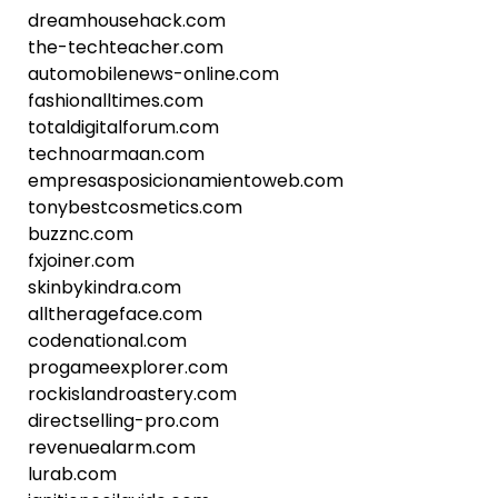
dreamhousehack.com
the-techteacher.com
automobilenews-online.com
fashionalltimes.com
totaldigitalforum.com
technoarmaan.com
empresasposicionamientoweb.com
tonybestcosmetics.com
buzznc.com
fxjoiner.com
skinbykindra.com
alltherageface.com
codenational.com
progameexplorer.com
rockislandroastery.com
directselling-pro.com
revenuealarm.com
lurab.com