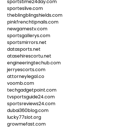
sportstime24day.com
sporteslive.com
theblingblingshields.com
pinkfrenchtipnails.com
newgamestv.com
sportsgallerys.com
sportsmirrors.net
datasports.net
atasehirescortu.net
engineeringtechub.com
jerryescorts.com
attorneylegal.co
voomb.com
techgadgetpoint.com
tvsportsguide24.com
sportsreviews24.com
dubai360blog.com
lucky77slot.org
growmefast.com