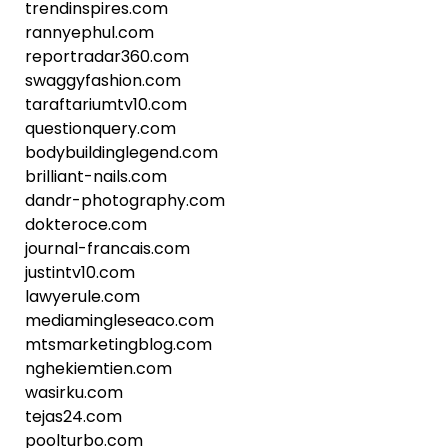
trendinspires.com
rannyephul.com
reportradar360.com
swaggyfashion.com
taraftariumtv10.com
questionquery.com
bodybuildinglegend.com
brilliant-nails.com
dandr-photography.com
dokteroce.com
journal-francais.com
justintv10.com
lawyerule.com
mediamingleseaco.com
mtsmarketingblog.com
nghekiemtien.com
wasirku.com
tejas24.com
poolturbo.com