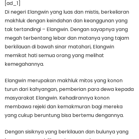
[ad_1]
Di negeri Elangwin yang luas dan mistis, berkeliaran
makhluk dengan keindahan dan keanggunan yang
tak tertandingi – Elangwin. Dengan sayapnya yang
megah terbentang lebar dan matanya yang tajam
berkilauan di bawah sinar matahari, Elangwin
memikat hati semua orang yang melihat
kemegahannya.
Elangwin merupakan makhluk mitos yang konon
turun dari kahyangan, pemberian para dewa kepada
masyarakat Elangwin. Kehadirannya konon
membawa rejeki dan kemakmuran bagi mereka
yang cukup beruntung bisa bertemu dengannya.
Dengan sisiknya yang berkilauan dan bulunya yang