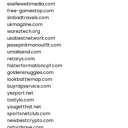
exellewebmedia.com
free-gamestop.com
sinbadtravels.com
ukmagzine.com
wareztech.org
usabestnetwork.com
jessepinkmanoutfit.com
umailsend.com
retarys.com
fasterformationcpf.com
goldensnuggles.com
lookbattlemap.com
buyrdpservice.com
yesport.net
tostylo.com
yougetthat.net
sportsnetclub.com
newbestcrypto.com
oxfordsave.com