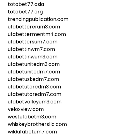
totobet77.asia
totobet77.org
trendingpublication.com
ufabettererum3.com
ufabettermentm4.com
ufabettersum7.com
ufabettinwm7.com
ufabettinwum3.com
ufabetunitedm3.com
ufabetunitedm7.com
ufabetuskedm7.com
ufabetutoredm3.com
ufabetutoredm7.com
ufabetvalleyum3.com
veloxview.com
westufabetm3.com
whiskeybrothersllc.com
wildufabetum7.com