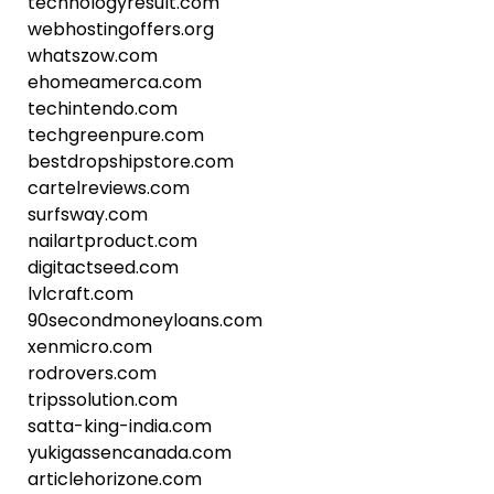
technologyresult.com
webhostingoffers.org
whatszow.com
ehomeamerca.com
techintendo.com
techgreenpure.com
bestdropshipstore.com
cartelreviews.com
surfsway.com
nailartproduct.com
digitactseed.com
lvlcraft.com
90secondmoneyloans.com
xenmicro.com
rodrovers.com
tripssolution.com
satta-king-india.com
yukigassencanada.com
articlehorizone.com