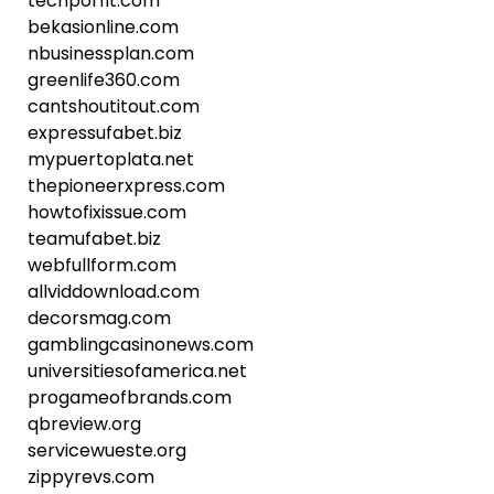
techporfit.com
bekasionline.com
nbusinessplan.com
greenlife360.com
cantshoutitout.com
expressufabet.biz
mypuertoplata.net
thepioneerxpress.com
howtofixissue.com
teamufabet.biz
webfullform.com
allviddownload.com
decorsmag.com
gamblingcasinonews.com
universitiesofamerica.net
progameofbrands.com
qbreview.org
servicewueste.org
zippyrevs.com