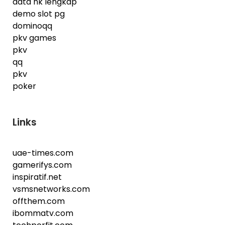
data hk lengkap
demo slot pg
dominoqq
pkv games
pkv
qq
pkv
poker
Links
uae-times.com
gamerifys.com
inspiratif.net
vsmsnetworks.com
offthem.com
ibommatv.com