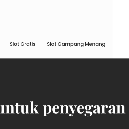
Slot Gratis
Slot Gampang Menang
untuk penyegaran