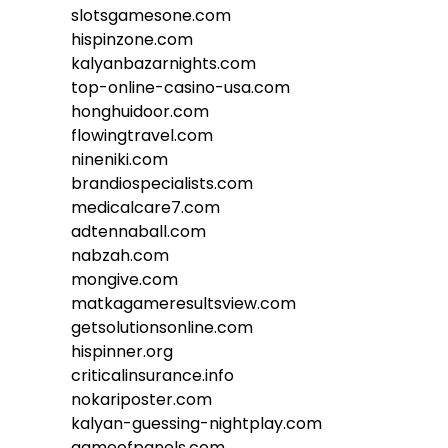
slotsgamesone.com
hispinzone.com
kalyanbazarnights.com
top-online-casino-usa.com
honghuidoor.com
flowingtravel.com
nineniki.com
brandiospecialists.com
medicalcare7.com
adtennaball.com
nabzah.com
mongive.com
matkagameresultsview.com
getsolutionsonline.com
hispinner.org
criticalinsurance.info
nokariposter.com
kalyan-guessing-nightplay.com
gameofpanels.com