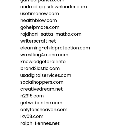
androidappsdownloader.com
usetimenow.com
healthblow.com
gohelpmate.com
rajdhani-satta-matka.com
writerscraft.net
elearning-childprotection.com
wrestling4mena.com
knowledgeforall.info
brand2lastio.com
usadigitalservices.com
socialhoppers.com
creativedream.net
n2315.com
getwebonline.com
onlyfansheaven.com
lky08.com
ralph-fiennes.net