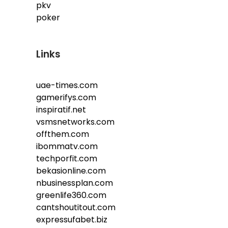
pkv
poker
Links
uae-times.com
gamerifys.com
inspiratif.net
vsmsnetworks.com
offthem.com
ibommatv.com
techporfit.com
bekasionline.com
nbusinessplan.com
greenlife360.com
cantshoutitout.com
expressufabet.biz