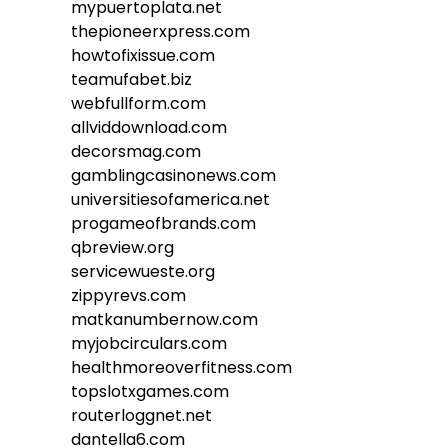
mypuertoplata.net
thepioneerxpress.com
howtofixissue.com
teamufabet.biz
webfullform.com
allviddownload.com
decorsmag.com
gamblingcasinonews.com
universitiesofamerica.net
progameofbrands.com
qbreview.org
servicewueste.org
zippyrevs.com
matkanumbernow.com
myjobcirculars.com
healthmoreoverfitness.com
topslotxgames.com
routerloggnet.net
dantella6.com