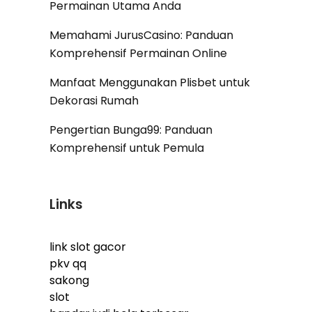
Permainan Utama Anda
Memahami JurusCasino: Panduan
Komprehensif Permainan Online
Manfaat Menggunakan Plisbet untuk
Dekorasi Rumah
Pengertian Bunga99: Panduan
Komprehensif untuk Pemula
Links
link slot gacor
pkv qq
sakong
slot