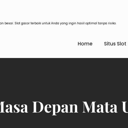
besar. Slot gacor terbaik untuk Anda yang ingin hasil optimal tanpa risiko.
Home
Situs Slot
asa Depan Mata U