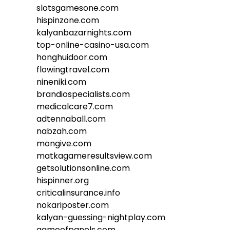
slotsgamesone.com
hispinzone.com
kalyanbazarnights.com
top-online-casino-usa.com
honghuidoor.com
flowingtravel.com
nineniki.com
brandiospecialists.com
medicalcare7.com
adtennaball.com
nabzah.com
mongive.com
matkagameresultsview.com
getsolutionsonline.com
hispinner.org
criticalinsurance.info
nokariposter.com
kalyan-guessing-nightplay.com
gameofpanels.com