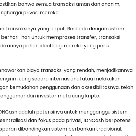
astikan bahwa semua transaksi aman dan anonim,
nghargai privasi mereka.
tan transaksinya yang cepat. Berbeda dengan sistem
erhari-hari untuk memproses transfer, transaksi
dikannya pilihan ideal bagi mereka yang perlu
menawarkan biaya transaksi yang rendah, menjadikannya
mengirim uang secara internasional atau melakukan
engan kemudahan penggunaan dan aksesibilitasnya, telah
penggemar dan investor mata uang kripto.
IDNCash adalah potensinya untuk mengganggu sistem
sentralisasi dan fokus pada privasi, IDNCash berpotensi
sparan dibandingkan sistem perbankan tradisional.