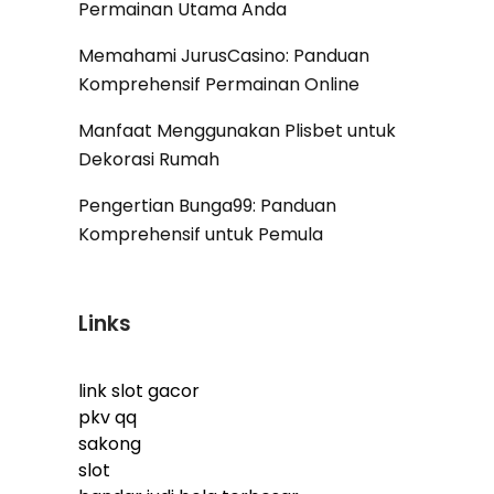
Permainan Utama Anda
Memahami JurusCasino: Panduan
Komprehensif Permainan Online
Manfaat Menggunakan Plisbet untuk
Dekorasi Rumah
Pengertian Bunga99: Panduan
Komprehensif untuk Pemula
Links
link slot gacor
pkv qq
sakong
slot