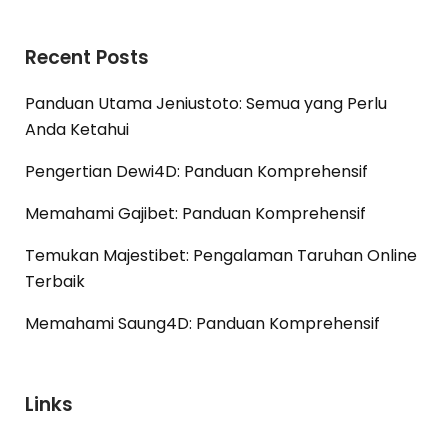
Recent Posts
Panduan Utama Jeniustoto: Semua yang Perlu
Anda Ketahui
Pengertian Dewi4D: Panduan Komprehensif
Memahami Gajibet: Panduan Komprehensif
Temukan Majestibet: Pengalaman Taruhan Online
Terbaik
Memahami Saung4D: Panduan Komprehensif
Links