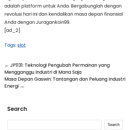
adalah platform untuk Anda. Bergabunglah dengan
revolusi hari ini dan kendalikan masa depan finansial
Anda dengan Juragankoin99.
[ad_2]
Tags:
slot
Post
←
JP1131: Teknologi Pengubah Permainan yang
Mengganggu Industri di Mana Saja
navigation
Masa Depan Gaswin: Tantangan dan Peluang Industri
Energi
→
Search
Search