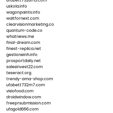
ufabett732um3.com
uskola.info
wagonpaints.info
waitfornext.com
clearvisionmarketing.co
quantum-code.co
whatnews.me
final-dream.com
finest-replica.net
gestioneinh.info
prosportdaily.net
salesinvest22.com
teseract.org
trendy-ama-shop.com
ufabett732m7.com
visiofood.com
droidwindow.com
freeprsubmission.com
ufagold666.com