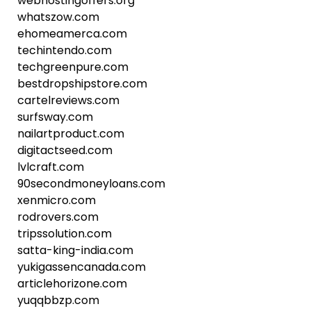
webhostingoffers.org
whatszow.com
ehomeamerca.com
techintendo.com
techgreenpure.com
bestdropshipstore.com
cartelreviews.com
surfsway.com
nailartproduct.com
digitactseed.com
lvlcraft.com
90secondmoneyloans.com
xenmicro.com
rodrovers.com
tripssolution.com
satta-king-india.com
yukigassencanada.com
articlehorizone.com
yuqqbbzp.com