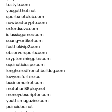
tostylo.com
yougetthat.net
sportsnetclub.com
newbestcrypto.com
oxfordsave.com
iclassicgames.com
saung-artikel.com
fasthokivip2.com
observersports.com
cryptominingplus.com
aquinoticiaspe.com
longhairedfrenchbulldog.com
lawyersforhire.co
businemarket.com
matahari88play.net
moneydescriptor.com
youthsmagazine.com
painaidee.net