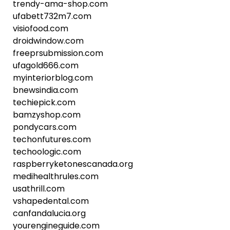
trendy-ama-shop.com
ufabett732m7.com
visiofood.com
droidwindow.com
freeprsubmission.com
ufagold666.com
myinteriorblog.com
bnewsindia.com
techiepick.com
bamzyshop.com
pondycars.com
techonfutures.com
techoologic.com
raspberryketonescanada.org
medihealthrules.com
usathrill.com
vshapedental.com
canfandalucia.org
yourengineguide.com