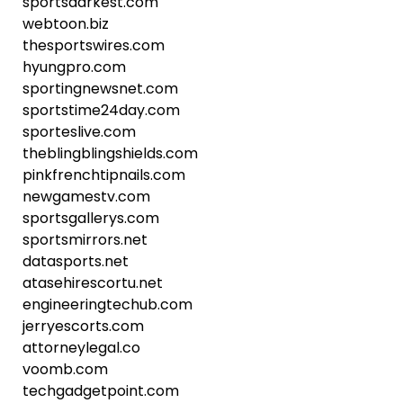
sportsdarkest.com
webtoon.biz
thesportswires.com
hyungpro.com
sportingnewsnet.com
sportstime24day.com
sporteslive.com
theblingblingshields.com
pinkfrenchtipnails.com
newgamestv.com
sportsgallerys.com
sportsmirrors.net
datasports.net
atasehirescortu.net
engineeringtechub.com
jerryescorts.com
attorneylegal.co
voomb.com
techgadgetpoint.com