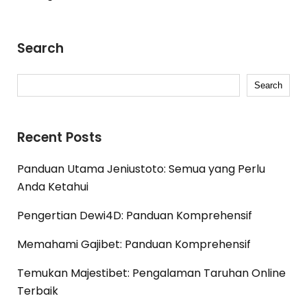
Search
Search
Recent Posts
Panduan Utama Jeniustoto: Semua yang Perlu
Anda Ketahui
Pengertian Dewi4D: Panduan Komprehensif
Memahami Gajibet: Panduan Komprehensif
Temukan Majestibet: Pengalaman Taruhan Online
Terbaik