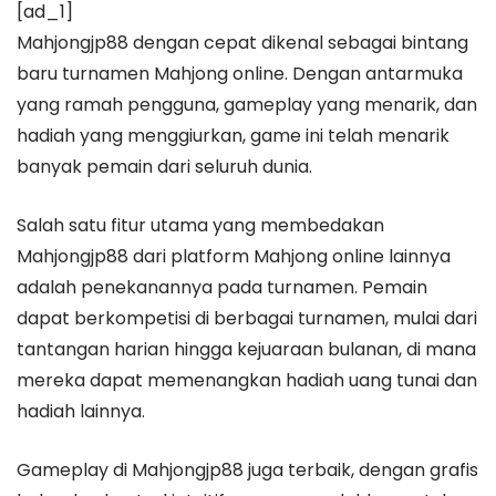
[ad_1]
Mahjongjp88 dengan cepat dikenal sebagai bintang
baru turnamen Mahjong online. Dengan antarmuka
yang ramah pengguna, gameplay yang menarik, dan
hadiah yang menggiurkan, game ini telah menarik
banyak pemain dari seluruh dunia.
Salah satu fitur utama yang membedakan
Mahjongjp88 dari platform Mahjong online lainnya
adalah penekanannya pada turnamen. Pemain
dapat berkompetisi di berbagai turnamen, mulai dari
tantangan harian hingga kejuaraan bulanan, di mana
mereka dapat memenangkan hadiah uang tunai dan
hadiah lainnya.
Gameplay di Mahjongjp88 juga terbaik, dengan grafis