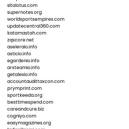
sitalotus.com
supernotes.org
worldsportsempires.com
updatecentral360.com
katamastah.com
zqscore.net
aseleraio.info
asticio.info
egardenio.info
arxteamio.info
getalexio.info
accountaudittaxcon.com
prymprint.com
sportkeeda.org
besttimespend.com
careandcure.biz
cogniyo.com
easymagazines.org