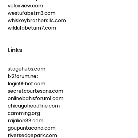
veloxview.com
westufabetm3.com
whiskeybrothersllc.com
wildufabetum7.com
Links
stagehubs.com
1x2forum.net
login99bet.com
secretcourtesans.com
onlinebahisforum1.com
chicagoheadline.com
camming.org
rajalion88.com
goupuntacana.com
riversedgepark.com