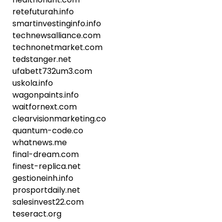
retefuturah.info
smartinvestinginfo.info
technewsalliance.com
technonetmarket.com
tedstanger.net
ufabett732um3.com
uskola.info
wagonpaints.info
waitfornext.com
clearvisionmarketing.co
quantum-code.co
whatnews.me
final-dream.com
finest-replica.net
gestioneinh.info
prosportdaily.net
salesinvest22.com
teseract.org