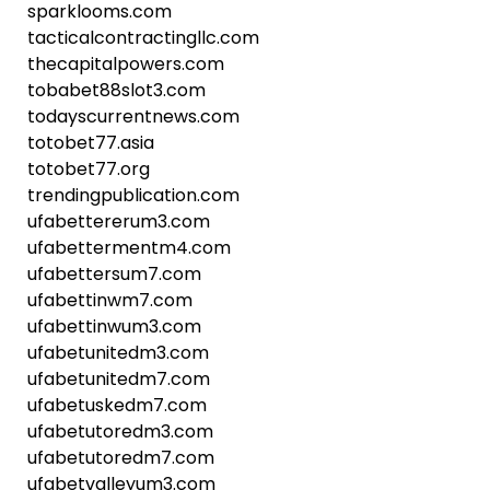
sparklooms.com
tacticalcontractingllc.com
thecapitalpowers.com
tobabet88slot3.com
todayscurrentnews.com
totobet77.asia
totobet77.org
trendingpublication.com
ufabettererum3.com
ufabettermentm4.com
ufabettersum7.com
ufabettinwm7.com
ufabettinwum3.com
ufabetunitedm3.com
ufabetunitedm7.com
ufabetuskedm7.com
ufabetutoredm3.com
ufabetutoredm7.com
ufabetvalleyum3.com