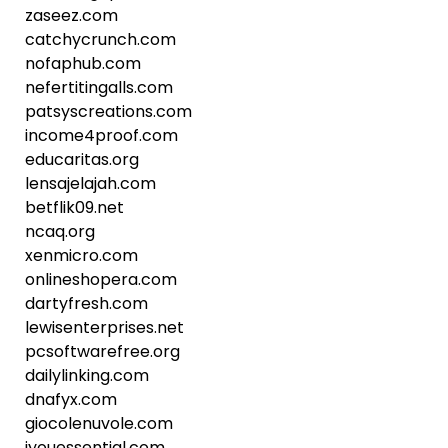
zaseez.com
catchycrunch.com
nofaphub.com
nefertitingalls.com
patsyscreations.com
income4proof.com
educaritas.org
lensajelajah.com
betflik09.net
ncaq.org
xenmicro.com
onlineshopera.com
dartyfresh.com
lewisenterprises.net
pcsoftwarefree.org
dailylinking.com
dnafyx.com
giocolenuvole.com
iyouessential.com