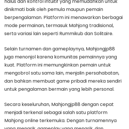
halus dan kontrol intuitif yang memudahkan untuk
dinikmati baik oleh pemula maupun pemain
berpengalaman. Platform ini menawarkan berbagai
mode permainan, termasuk Mahjong tradisional,
serta variasi lain seperti Rummikub dan Solitaire.
Selain turnamen dan gameplaynya, Mahjongjp88
juga menonjol karena komunitas pemainnya yang
kuat. Platform ini memungkinkan pemain untuk
mengobrol satu sama lain, menjalin persahabatan,
dan bahkan membuat game pribadi mereka sendiri
untuk pengalaman bermain yang lebih personal.
Secara keseluruhan, Mahjongjp88 dengan cepat
menjadi terkenal sebagai salah satu platform
Mahjong online terkemuka. Dengan turnamennya
yang menarik, gameplay yang menarik, dan