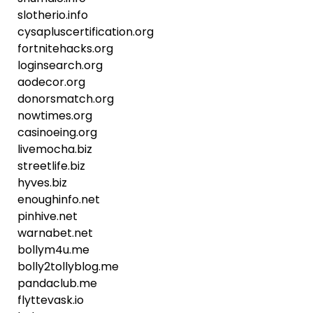
slotherio.info
cysapluscertification.org
fortnitehacks.org
loginsearch.org
aodecor.org
donorsmatch.org
nowtimes.org
casinoeing.org
livemocha.biz
streetlife.biz
hyves.biz
enoughinfo.net
pinhive.net
warnabet.net
bollym4u.me
bolly2tollyblog.me
pandaclub.me
flyttevask.io