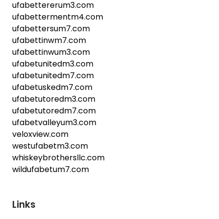
ufabettererum3.com
ufabettermentm4.com
ufabettersum7.com
ufabettinwm7.com
ufabettinwum3.com
ufabetunitedm3.com
ufabetunitedm7.com
ufabetuskedm7.com
ufabetutoredm3.com
ufabetutoredm7.com
ufabetvalleyum3.com
veloxview.com
westufabetm3.com
whiskeybrothersllc.com
wildufabetum7.com
Links