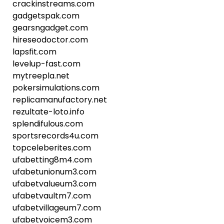
crackinstreams.com
gadgetspak.com
gearsngadget.com
hireseodoctor.com
lapsfit.com
levelup-fast.com
mytreepla.net
pokersimulations.com
replicamanufactory.net
rezultate-loto.info
splendifulous.com
sportsrecords4u.com
topceleberites.com
ufabetting8m4.com
ufabetunionum3.com
ufabetvalueum3.com
ufabetvaultm7.com
ufabetvillageum7.com
ufabetvoicem3.com