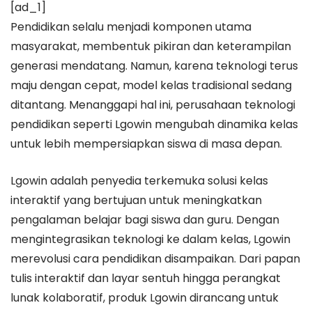
[ad_1]
Pendidikan selalu menjadi komponen utama
masyarakat, membentuk pikiran dan keterampilan
generasi mendatang. Namun, karena teknologi terus
maju dengan cepat, model kelas tradisional sedang
ditantang. Menanggapi hal ini, perusahaan teknologi
pendidikan seperti Lgowin mengubah dinamika kelas
untuk lebih mempersiapkan siswa di masa depan.
Lgowin adalah penyedia terkemuka solusi kelas
interaktif yang bertujuan untuk meningkatkan
pengalaman belajar bagi siswa dan guru. Dengan
mengintegrasikan teknologi ke dalam kelas, Lgowin
merevolusi cara pendidikan disampaikan. Dari papan
tulis interaktif dan layar sentuh hingga perangkat
lunak kolaboratif, produk Lgowin dirancang untuk