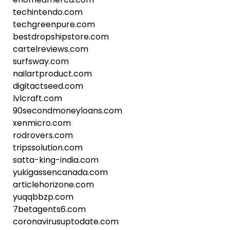
techintendo.com
techgreenpure.com
bestdropshipstore.com
cartelreviews.com
surfsway.com
nailartproduct.com
digitactseed.com
lvlcraft.com
90secondmoneyloans.com
xenmicro.com
rodrovers.com
tripssolution.com
satta-king-india.com
yukigassencanada.com
articlehorizone.com
yuqqbbzp.com
7betagents6.com
coronavirusuptodate.com