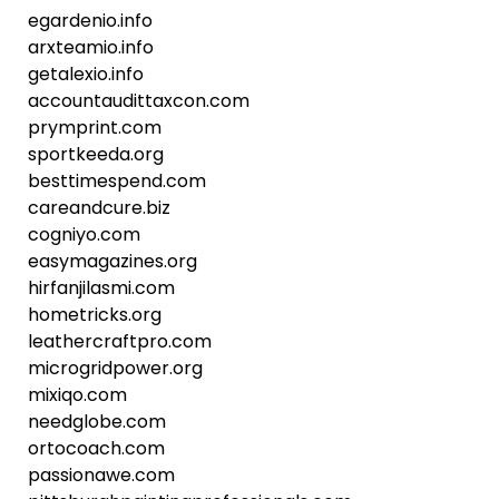
egardenio.info
arxteamio.info
getalexio.info
accountaudittaxcon.com
prymprint.com
sportkeeda.org
besttimespend.com
careandcure.biz
cogniyo.com
easymagazines.org
hirfanjilasmi.com
hometricks.org
leathercraftpro.com
microgridpower.org
mixiqo.com
needglobe.com
ortocoach.com
passionawe.com