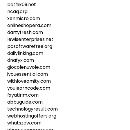
betflik09.net
ncaq.org
xenmicro.com
onlineshopera.com
dartyfresh.com
lewisenterprises.net
pcsoftwarefree.org
dailylinking.com
dnafyx.com
giocolenuvole.com
iyouessential.com
withloveamity.com
youlearncode.com
fxyatirim.com
abbuguide.com
technologyresult.com
webhostingoffers.org
whatszow.com
ehomeamerca.com