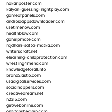
nokariposter.com
kalyan-guessing-nightplay.com
gameofpanels.com
androidappsdownloader.com
usetimenow.com
healthblow.com
gohelpmate.com
rajdhani-satta-matka.com
writerscraft.net
elearning-childprotection.com
wrestling4mena.com
knowledgeforall.info
brand2lastio.com
usadigitalservices.com
socialhoppers.com
creativedream.net
n2315.com
getwebonline.com
onlyfansheaven.com