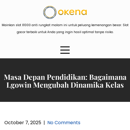
Skip
to
content
Mainkan slot X1000 anti rungkat malam ini untuk peluang kemenangan besar. Slot
gacor terbaik untuk Anda yang ingin hasil optimal tanpa risiko.
Masa Depan Pendidikan: Bagaimana
Lgowin Mengubah Dinamika Kelas
October 7, 2025
|
No Comments