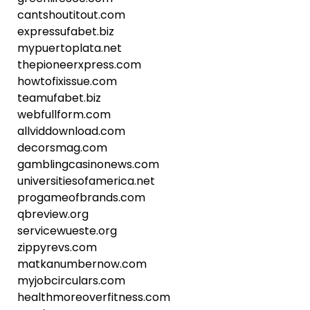
cantshoutitout.com
expressufabet.biz
mypuertoplata.net
thepioneerxpress.com
howtofixissue.com
teamufabet.biz
webfullform.com
allviddownload.com
decorsmag.com
gamblingcasinonews.com
universitiesofamerica.net
progameofbrands.com
qbreview.org
servicewueste.org
zippyrevs.com
matkanumbernow.com
myjobcirculars.com
healthmoreoverfitness.com