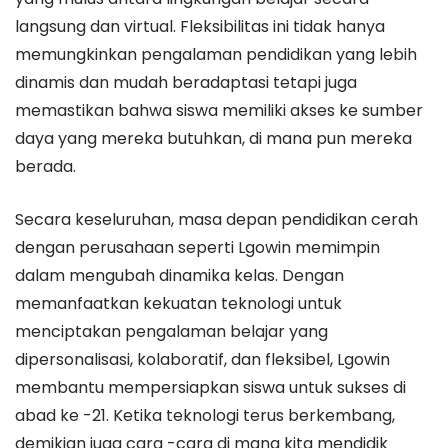
langsung dan virtual. Fleksibilitas ini tidak hanya
memungkinkan pengalaman pendidikan yang lebih
dinamis dan mudah beradaptasi tetapi juga
memastikan bahwa siswa memiliki akses ke sumber
daya yang mereka butuhkan, di mana pun mereka
berada.
Secara keseluruhan, masa depan pendidikan cerah
dengan perusahaan seperti Lgowin memimpin
dalam mengubah dinamika kelas. Dengan
memanfaatkan kekuatan teknologi untuk
menciptakan pengalaman belajar yang
dipersonalisasi, kolaboratif, dan fleksibel, Lgowin
membantu mempersiapkan siswa untuk sukses di
abad ke -21. Ketika teknologi terus berkembang,
demikian juga cara -cara di mana kita mendidik