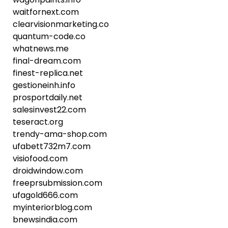
waitfornext.com
clearvisionmarketing.co
quantum-code.co
whatnews.me
final-dream.com
finest-replica.net
gestioneinh.info
prosportdaily.net
salesinvest22.com
teseract.org
trendy-ama-shop.com
ufabett732m7.com
visiofood.com
droidwindow.com
freeprsubmission.com
ufagold666.com
myinteriorblog.com
bnewsindia.com