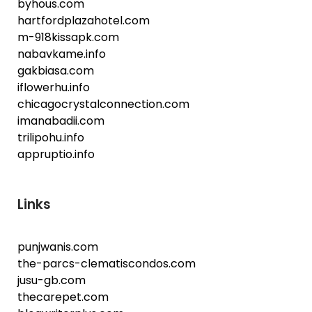
byhous.com
hartfordplazahotel.com
m-918kissapk.com
nabavkame.info
gakbiasa.com
iflowerhu.info
chicagocrystalconnection.com
imanabadii.com
trilipohu.info
appruptio.info
Links
punjwanis.com
the-parcs-clematiscondos.com
jusu-gb.com
thecarepet.com