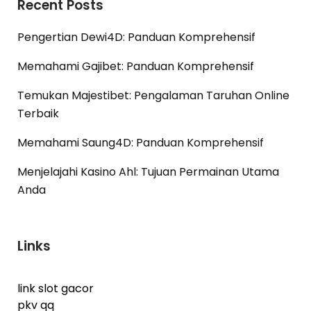
Recent Posts
Pengertian Dewi4D: Panduan Komprehensif
Memahami Gajibet: Panduan Komprehensif
Temukan Majestibet: Pengalaman Taruhan Online
Terbaik
Memahami Saung4D: Panduan Komprehensif
Menjelajahi Kasino Ahl: Tujuan Permainan Utama
Anda
Links
link slot gacor
pkv qq