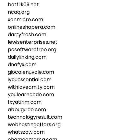
betflik09.net
ncaq.org
xenmicro.com
onlineshopera.com
dartyfresh.com
lewisenterprises.net
pcsoftwarefree.org
dailylinking.com
dnafyx.com
giocolenuvole.com
iyouessential.com
withloveamity.com
youlearncode.com
fxyatirim.com
abbuguide.com
technologyresult.com
webhostingoffers.org
whatszow.com
ehomeamerca.com