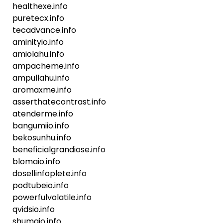
healthexe.info
puretecx.info
tecadvance.info
aminityio.info
amiolahu.info
ampacheme.info
ampullahu.info
aromaxme.info
asserthatecontrast.info
atenderme.info
bangumiio.info
bekosunhu.info
beneficialgrandiose.info
blomaio.info
dosellinfoplete.info
podtubeio.info
powerfulvolatile.info
qvidsio.info
shumaio.info