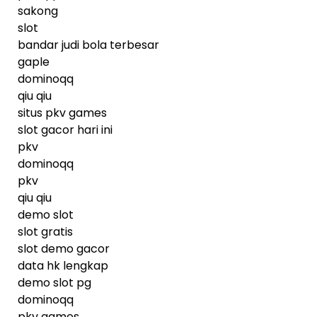
sakong
slot
bandar judi bola terbesar
gaple
dominoqq
qiu qiu
situs pkv games
slot gacor hari ini
pkv
dominoqq
pkv
qiu qiu
demo slot
slot gratis
slot demo gacor
data hk lengkap
demo slot pg
dominoqq
pkv games