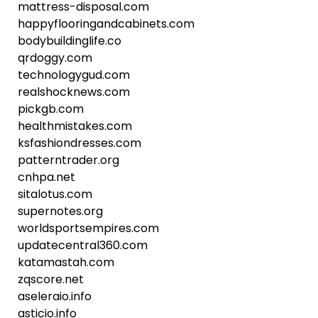
mattress-disposal.com
happyflooringandcabinets.com
bodybuildinglife.co
qrdoggy.com
technologygud.com
realshocknews.com
pickgb.com
healthmistakes.com
ksfashiondresses.com
patterntrader.org
cnhpa.net
sitalotus.com
supernotes.org
worldsportsempires.com
updatecentral360.com
katamastah.com
zqscore.net
aseleraio.info
asticio.info