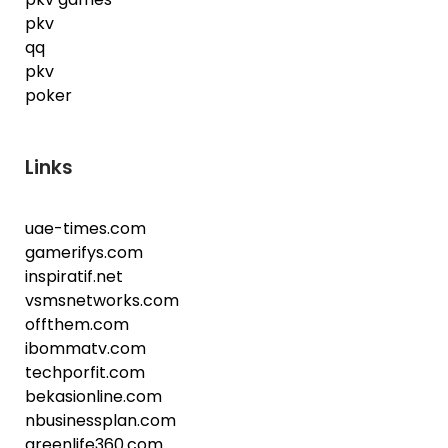
pkv
qq
pkv
poker
Links
uae-times.com
gamerifys.com
inspiratif.net
vsmsnetworks.com
offthem.com
ibommatv.com
techporfit.com
bekasionline.com
nbusinessplan.com
greenlife360.com