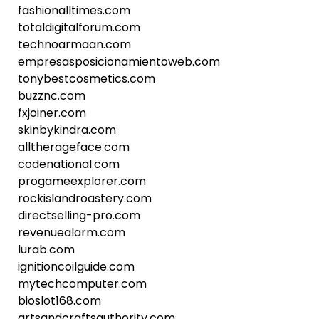
fashionalltimes.com
totaldigitalforum.com
technoarmaan.com
empresasposicionamientoweb.com
tonybestcosmetics.com
buzznc.com
fxjoiner.com
skinbykindra.com
alltherageface.com
codenational.com
progameexplorer.com
rockislandroastery.com
directselling-pro.com
revenuealarm.com
lurab.com
ignitioncoilguide.com
mytechcomputer.com
bioslot168.com
artsandcraftsauthority.com