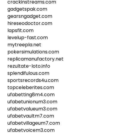
crackinstreams.com
gadgetspak.com
gearsngadget.com
hireseodoctor.com
lapsfit.com
levelup-fast.com
mytreepla.net
pokersimulations.com
replicamanufactory.net
rezultate-loto.info
splendifulous.com
sportsrecords4u.com
topceleberites.com
ufabetting8m4.com
ufabetunionum3.com
ufabetvalueum3.com
ufabetvaultm7.com
ufabetvillageum7.com
ufabetvoicem3.com