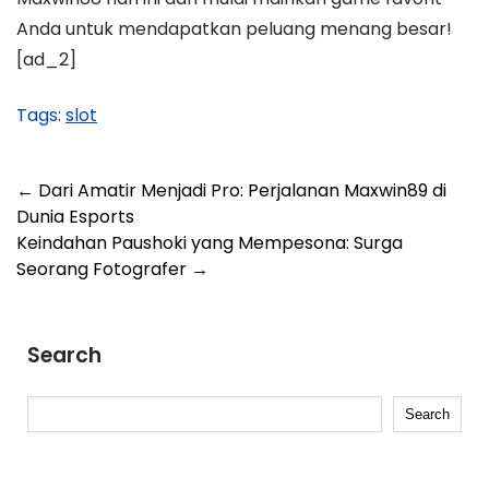
Anda untuk mendapatkan peluang menang besar!
[ad_2]
Tags:
slot
Post
←
Dari Amatir Menjadi Pro: Perjalanan Maxwin89 di
Dunia Esports
navigation
Keindahan Paushoki yang Mempesona: Surga
Seorang Fotografer
→
Search
Search