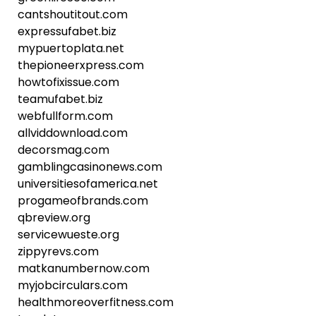
cantshoutitout.com
expressufabet.biz
mypuertoplata.net
thepioneerxpress.com
howtofixissue.com
teamufabet.biz
webfullform.com
allviddownload.com
decorsmag.com
gamblingcasinonews.com
universitiesofamerica.net
progameofbrands.com
qbreview.org
servicewueste.org
zippyrevs.com
matkanumbernow.com
myjobcirculars.com
healthmoreoverfitness.com