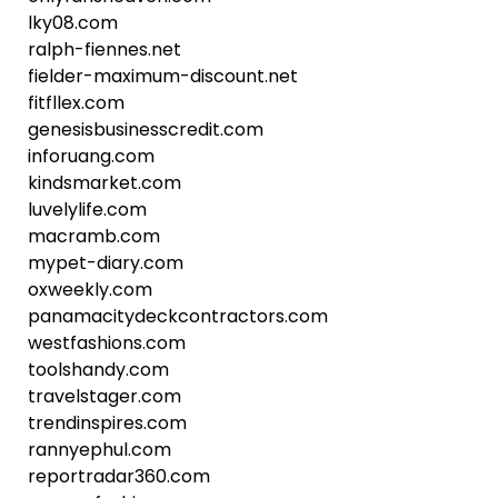
lky08.com
ralph-fiennes.net
fielder-maximum-discount.net
fitfllex.com
genesisbusinesscredit.com
inforuang.com
kindsmarket.com
luvelylife.com
macramb.com
mypet-diary.com
oxweekly.com
panamacitydeckcontractors.com
westfashions.com
toolshandy.com
travelstager.com
trendinspires.com
rannyephul.com
reportradar360.com