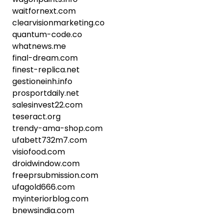
waitfornext.com
clearvisionmarketing.co
quantum-code.co
whatnews.me
final-dream.com
finest-replica.net
gestioneinh.info
prosportdaily.net
salesinvest22.com
teseract.org
trendy-ama-shop.com
ufabett732m7.com
visiofood.com
droidwindow.com
freeprsubmission.com
ufagold666.com
myinteriorblog.com
bnewsindia.com