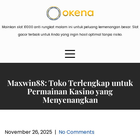
Skip
to
content
Mainkan slot X1000 anti rungkat malam ini untuk peluang kemenangan besar. Slot
gacor terbaik untuk Anda yang ingin hasil optimal tanpa risiko.
Maxwin88: Toko Terlengkap untuk
Permainan Kasino yang
Menyenangkan
November 26, 2025
|
No Comments