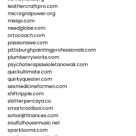
leathercraftpro.com
microgridpower.org
mixiqo.com
needglobe.com
ortocoach.com
passionawe.com
pittsburghpaintingprofessionals.com
plumberryworks.com
psychoterapiawioletanowak.com
quickultimate.com
quirkyquester.com
sexmedicineformen.com
shiftripple.com
slotterpercaya.co
smartcoolbox.com
sohanjitfinances.com
soulfulhousemusic.net
sparklooms.com