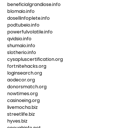
beneficialgrandiose.info
blomaio.info
dosellinfoplete.info
podtubeio.info
powerfulvolatile.info
qvidsio.info
shumaio.info
slotherio.info
cysapluscertification.org
fortnitehacks.org
loginsearch.org
aodecor.org
donorsmatch.org
nowtimes.org
casinoeing.org
livemocha.biz
streetlife.biz
hyves.biz
enoughinfo.net