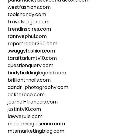
westfashions.com
toolshandy.com
travelstager.com
trendinspires.com
rannyephul.com
reportradar360.com
swaggyfashion.com
taraftariumtv10.com
questionquery.com
bodybuildinglegend.com
brilliant-nails.com
dandr-photography.com
dokteroce.com
journal-francais.com
justintv10.com
lawyerule.com
mediamingleseaco.com
mtsmarketingblog.com