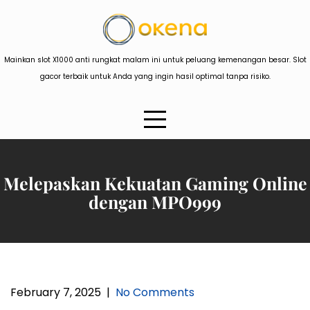
Skip
to
content
Mainkan slot X1000 anti rungkat malam ini untuk peluang kemenangan besar. Slot
gacor terbaik untuk Anda yang ingin hasil optimal tanpa risiko.
Melepaskan Kekuatan Gaming Online
dengan MPO999
February 7, 2025
|
No Comments