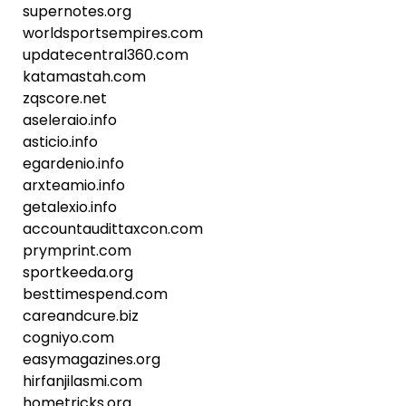
supernotes.org
worldsportsempires.com
updatecentral360.com
katamastah.com
zqscore.net
aseleraio.info
asticio.info
egardenio.info
arxteamio.info
getalexio.info
accountaudittaxcon.com
prymprint.com
sportkeeda.org
besttimespend.com
careandcure.biz
cogniyo.com
easymagazines.org
hirfanjilasmi.com
hometricks.org