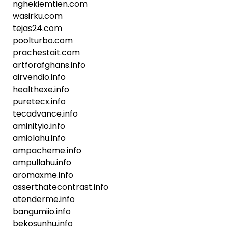
nghekiemtien.com
wasirku.com
tejas24.com
poolturbo.com
prachestait.com
artforafghans.info
airvendio.info
healthexe.info
puretecx.info
tecadvance.info
aminityio.info
amiolahu.info
ampacheme.info
ampullahu.info
aromaxme.info
asserthatecontrast.info
atenderme.info
bangumiio.info
bekosunhu.info