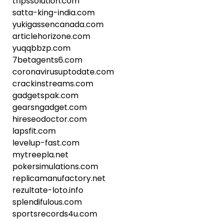
tripssolution.com
satta-king-india.com
yukigassencanada.com
articlehorizone.com
yuqqbbzp.com
7betagents6.com
coronavirusuptodate.com
crackinstreams.com
gadgetspak.com
gearsngadget.com
hireseodoctor.com
lapsfit.com
levelup-fast.com
mytreepla.net
pokersimulations.com
replicamanufactory.net
rezultate-loto.info
splendifulous.com
sportsrecords4u.com