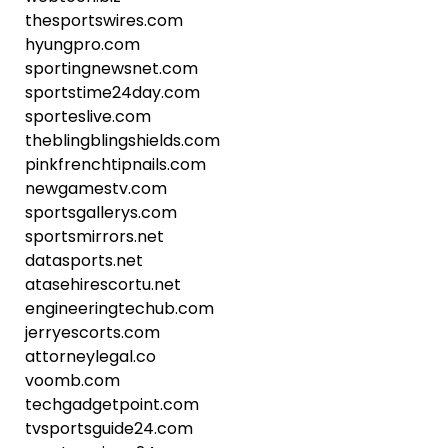
thesportswires.com
hyungpro.com
sportingnewsnet.com
sportstime24day.com
sporteslive.com
theblingblingshields.com
pinkfrenchtipnails.com
newgamestv.com
sportsgallerys.com
sportsmirrors.net
datasports.net
atasehirescortu.net
engineeringtechub.com
jerryescorts.com
attorneylegal.co
voomb.com
techgadgetpoint.com
tvsportsguide24.com