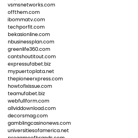
vsmsnetworks.com
offthem.com
ibommatv.com
techporfit.com
bekasionline.com
nbusinessplan.com
greenlife360.com
cantshoutitout.com
expressufabet.biz
mypuertoplata.net
thepioneerxpress.com
howtofixissue.com
teamufabet.biz
webfullform.com
allviddownload.com
decorsmag.com
gamblingcasinonews.com
universitiesofamerica.net
progameofbrands.com