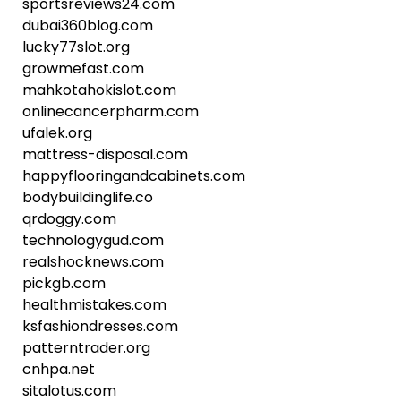
sportsreviews24.com
dubai360blog.com
lucky77slot.org
growmefast.com
mahkotahokislot.com
onlinecancerpharm.com
ufalek.org
mattress-disposal.com
happyflooringandcabinets.com
bodybuildinglife.co
qrdoggy.com
technologygud.com
realshocknews.com
pickgb.com
healthmistakes.com
ksfashiondresses.com
patterntrader.org
cnhpa.net
sitalotus.com