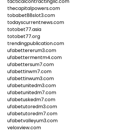
tacticalcontractingllc.com
thecapitalpowers.com
tobabet88slot3.com
todayscurrentnews.com
totobet77.asia
totobet77.org
trendingpublication.com
ufabettererum3.com
ufabettermentm4.com
ufabettersum7.com
ufabettinwm7.com
ufabettinwum3.com
ufabetunitedm3.com
ufabetunitedm7.com
ufabetuskedm7.com
ufabetutoredm3.com
ufabetutoredm7.com
ufabetvalleyum3.com
veloxview.com