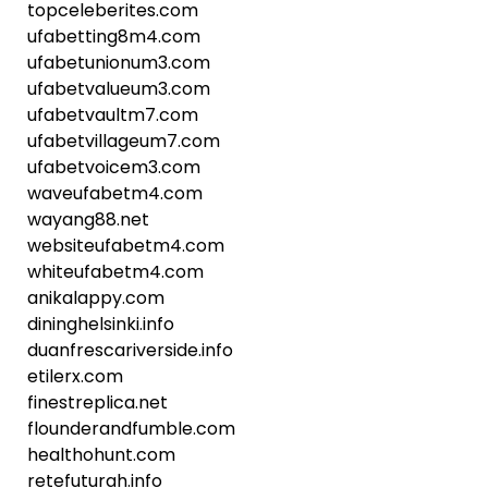
topceleberites.com
ufabetting8m4.com
ufabetunionum3.com
ufabetvalueum3.com
ufabetvaultm7.com
ufabetvillageum7.com
ufabetvoicem3.com
waveufabetm4.com
wayang88.net
websiteufabetm4.com
whiteufabetm4.com
anikalappy.com
dininghelsinki.info
duanfrescariverside.info
etilerx.com
finestreplica.net
flounderandfumble.com
healthohunt.com
retefuturah.info