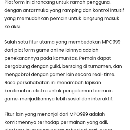
Platform ini dirancang untuk ramah pengguna,
dengan antarmuka yang ramping dan kontrol intuitif
yang memudahkan pemain untuk langsung masuk
ke aksi.
Salah satu fitur utama yang membedakan MPO999
dari platform game online lainnya adalah
penekanannya pada komunitas. Pemain dapat
bergabung dengan guild, bersaing di turnamen, dan
mengobrol dengan gamer lain secara real-time.
Rasa persahabatan ini menambah lapisan
kenikmatan ekstra untuk pengalaman bermain
game, menjadikannya lebih sosial dan interaktif.
Fitur lain yang menonjol dari MPO999 adalah
komitmennya terhadap permainan yang adil.