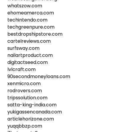
whatszow.com
ehomeamerca.com
techintendo.com
techgreenpure.com
bestdropshipstore.com
cartelreviews.com
surfsway.com
nailartproduct.com
digitactseed.com
lvlcraft.com
90secondmoneyloans.com
xenmicro.com
rodrovers.com
tripssolution.com
satta-king-india.com
yukigassencanada.com
articlehorizone.com
yuqqbbzp.com