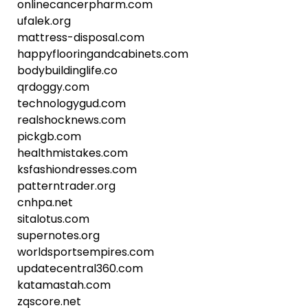
onlinecancerpharm.com
ufalek.org
mattress-disposal.com
happyflooringandcabinets.com
bodybuildinglife.co
qrdoggy.com
technologygud.com
realshocknews.com
pickgb.com
healthmistakes.com
ksfashiondresses.com
patterntrader.org
cnhpa.net
sitalotus.com
supernotes.org
worldsportsempires.com
updatecentral360.com
katamastah.com
zqscore.net