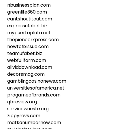
nbusinessplan.com
greenlife360.com
cantshoutitout.com
expressufabet.biz
mypuertoplata.net
thepioneerxpress.com
howtofixissue.com
teamufabet.biz
webfullform.com
allviddownload.com
decorsmag.com
gamblingcasinonews.com
universitiesofamerica.net
progameofbrands.com
qbreview.org
servicewueste.org
zippyrevs.com
matkanumbernow.com