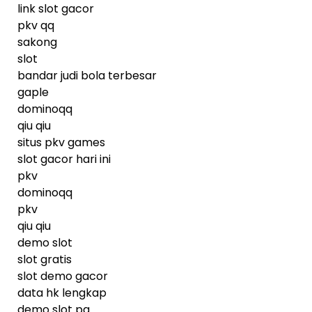
link slot gacor
pkv qq
sakong
slot
bandar judi bola terbesar
gaple
dominoqq
qiu qiu
situs pkv games
slot gacor hari ini
pkv
dominoqq
pkv
qiu qiu
demo slot
slot gratis
slot demo gacor
data hk lengkap
demo slot pg