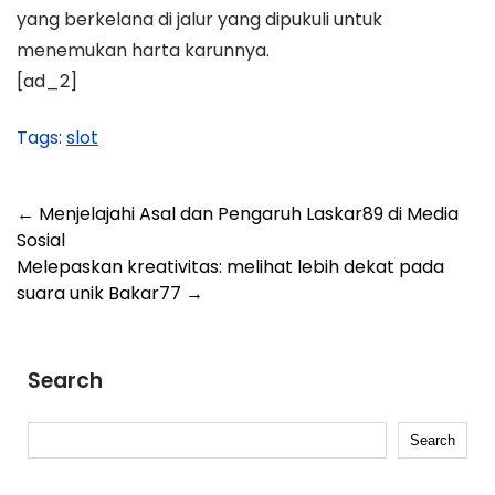
yang berkelana di jalur yang dipukuli untuk
menemukan harta karunnya.
[ad_2]
Tags:
slot
Post
←
Menjelajahi Asal dan Pengaruh Laskar89 di Media
Sosial
navigation
Melepaskan kreativitas: melihat lebih dekat pada
suara unik Bakar77
→
Search
Search