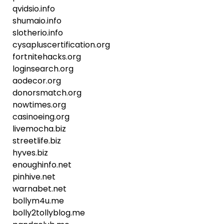
qvidsio.info
shumaio.info
slotherio.info
cysapluscertification.org
fortnitehacks.org
loginsearch.org
aodecor.org
donorsmatch.org
nowtimes.org
casinoeing.org
livemocha.biz
streetlife.biz
hyves.biz
enoughinfo.net
pinhive.net
warnabet.net
bollym4u.me
bolly2tollyblog.me