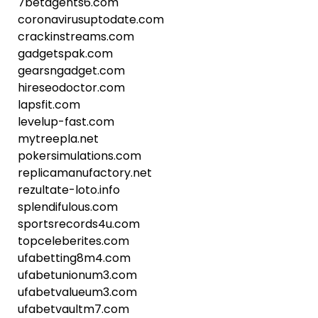
7betagents6.com
coronavirusuptodate.com
crackinstreams.com
gadgetspak.com
gearsngadget.com
hireseodoctor.com
lapsfit.com
levelup-fast.com
mytreepla.net
pokersimulations.com
replicamanufactory.net
rezultate-loto.info
splendifulous.com
sportsrecords4u.com
topceleberites.com
ufabetting8m4.com
ufabetunionum3.com
ufabetvalueum3.com
ufabetvaultm7.com