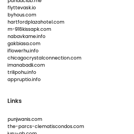
pandaclub.me
flyttevask.io
byhous.com
hartfordplazahotel.com
m-918kissapk.com
nabavkame.info
gakbiasa.com
iflowerhu.info
chicagocrystalconnection.com
imanabadii.com
trilipohu.info
appruptio.info
Links
punjwanis.com
the-parcs-clematiscondos.com
jusu-gb.com