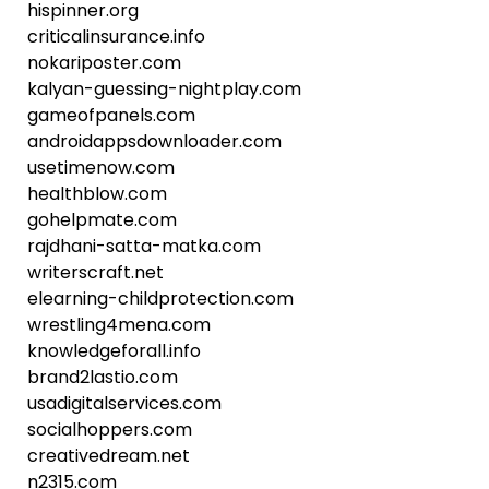
hispinner.org
criticalinsurance.info
nokariposter.com
kalyan-guessing-nightplay.com
gameofpanels.com
androidappsdownloader.com
usetimenow.com
healthblow.com
gohelpmate.com
rajdhani-satta-matka.com
writerscraft.net
elearning-childprotection.com
wrestling4mena.com
knowledgeforall.info
brand2lastio.com
usadigitalservices.com
socialhoppers.com
creativedream.net
n2315.com