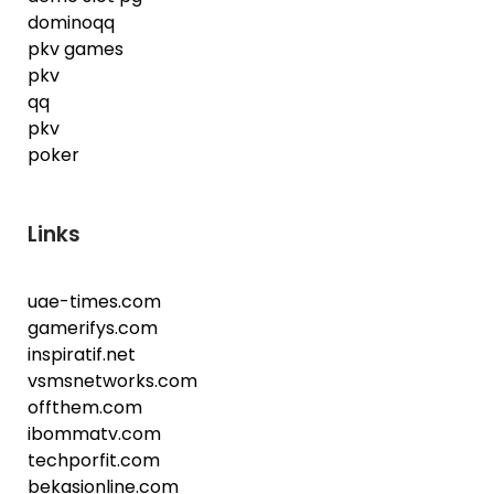
dominoqq
pkv games
pkv
qq
pkv
poker
Links
uae-times.com
gamerifys.com
inspiratif.net
vsmsnetworks.com
offthem.com
ibommatv.com
techporfit.com
bekasionline.com