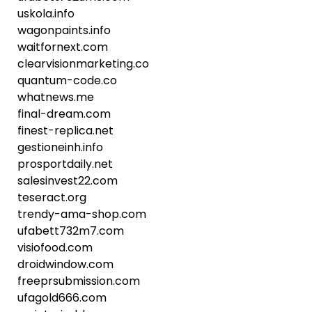
uskola.info
wagonpaints.info
waitfornext.com
clearvisionmarketing.co
quantum-code.co
whatnews.me
final-dream.com
finest-replica.net
gestioneinh.info
prosportdaily.net
salesinvest22.com
teseract.org
trendy-ama-shop.com
ufabett732m7.com
visiofood.com
droidwindow.com
freeprsubmission.com
ufagold666.com