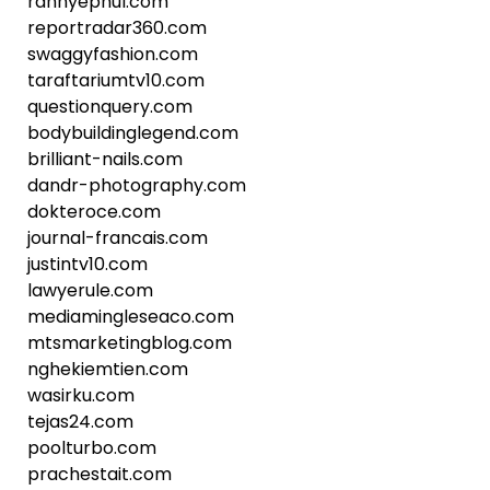
rannyephul.com
reportradar360.com
swaggyfashion.com
taraftariumtv10.com
questionquery.com
bodybuildinglegend.com
brilliant-nails.com
dandr-photography.com
dokteroce.com
journal-francais.com
justintv10.com
lawyerule.com
mediamingleseaco.com
mtsmarketingblog.com
nghekiemtien.com
wasirku.com
tejas24.com
poolturbo.com
prachestait.com