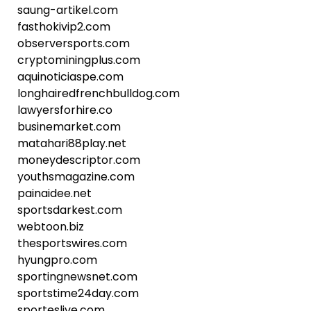
saung-artikel.com
fasthokivip2.com
observersports.com
cryptominingplus.com
aquinoticiaspe.com
longhairedfrenchbulldog.com
lawyersforhire.co
businemarket.com
matahari88play.net
moneydescriptor.com
youthsmagazine.com
painaidee.net
sportsdarkest.com
webtoon.biz
thesportswires.com
hyungpro.com
sportingnewsnet.com
sportstime24day.com
sporteslive.com