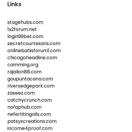
Links
stagehubs.com
1x2forum.net
login99bet.com
secretcourtesans.com
onlinebahisforum1.com
chicagoheadline.com
camming.org
rajalion88.com
goupuntacana.com
riversedgepark.com
zaseez.com
catchycrunch.com
nofaphub.com
nefertitingalls.com
patsyscreations.com
income4proof.com