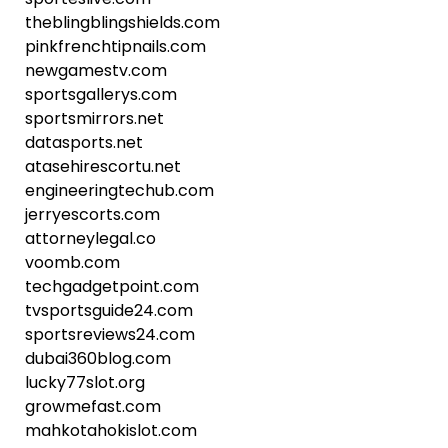
theblingblingshields.com
pinkfrenchtipnails.com
newgamestv.com
sportsgallerys.com
sportsmirrors.net
datasports.net
atasehirescortu.net
engineeringtechub.com
jerryescorts.com
attorneylegal.co
voomb.com
techgadgetpoint.com
tvsportsguide24.com
sportsreviews24.com
dubai360blog.com
lucky77slot.org
growmefast.com
mahkotahokislot.com