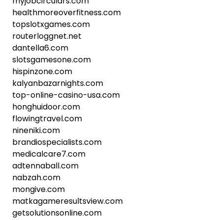
myjobcirculars.com
healthmoreoverfitness.com
topslotxgames.com
routerloggnet.net
dantella6.com
slotsgamesone.com
hispinzone.com
kalyanbazarnights.com
top-online-casino-usa.com
honghuidoor.com
flowingtravel.com
nineniki.com
brandiospecialists.com
medicalcare7.com
adtennaball.com
nabzah.com
mongive.com
matkagameresultsview.com
getsolutionsonline.com