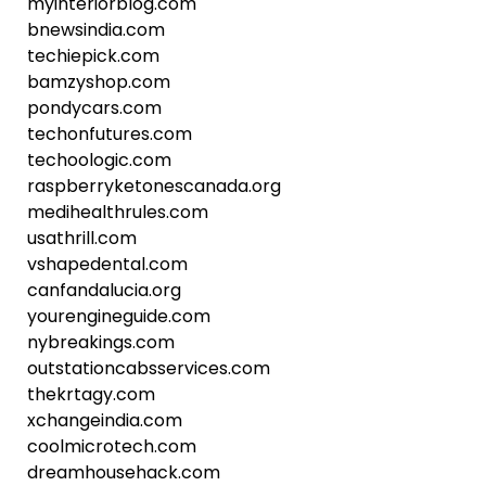
myinteriorblog.com
bnewsindia.com
techiepick.com
bamzyshop.com
pondycars.com
techonfutures.com
techoologic.com
raspberryketonescanada.org
medihealthrules.com
usathrill.com
vshapedental.com
canfandalucia.org
yourengineguide.com
nybreakings.com
outstationcabsservices.com
thekrtagy.com
xchangeindia.com
coolmicrotech.com
dreamhousehack.com