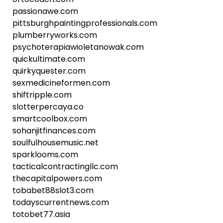
passionawe.com
pittsburghpaintingprofessionals.com
plumberryworks.com
psychoterapiawioletanowak.com
quickultimate.com
quirkyquester.com
sexmedicineformen.com
shiftripple.com
slotterpercaya.co
smartcoolbox.com
sohanjitfinances.com
soulfulhousemusic.net
sparklooms.com
tacticalcontractingllc.com
thecapitalpowers.com
tobabet88slot3.com
todayscurrentnews.com
totobet77.asia