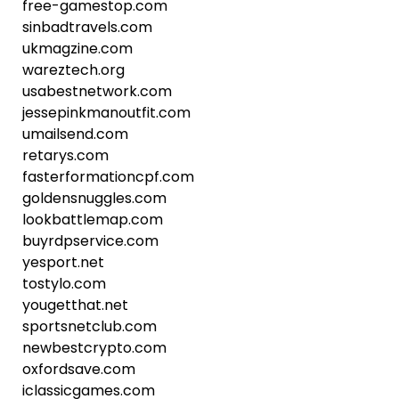
free-gamestop.com
sinbadtravels.com
ukmagzine.com
wareztech.org
usabestnetwork.com
jessepinkmanoutfit.com
umailsend.com
retarys.com
fasterformationcpf.com
goldensnuggles.com
lookbattlemap.com
buyrdpservice.com
yesport.net
tostylo.com
yougetthat.net
sportsnetclub.com
newbestcrypto.com
oxfordsave.com
iclassicgames.com