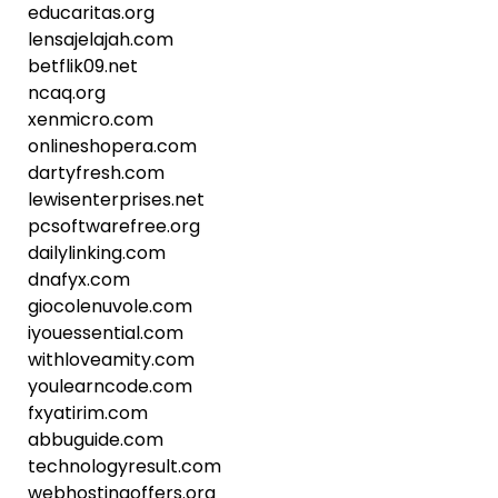
educaritas.org
lensajelajah.com
betflik09.net
ncaq.org
xenmicro.com
onlineshopera.com
dartyfresh.com
lewisenterprises.net
pcsoftwarefree.org
dailylinking.com
dnafyx.com
giocolenuvole.com
iyouessential.com
withloveamity.com
youlearncode.com
fxyatirim.com
abbuguide.com
technologyresult.com
webhostingoffers.org