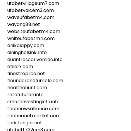
ufabetvillageum7.com
ufabetvoicem3.com
waveufabetm4.com
wayang88.net
websiteufabetm4.com
whiteufabetm4.com
anikalappy.com
dininghelsinki.info
duanfrescariverside.info
etilerx.com
finestreplica.net
flounderandfumble.com
healthohunt.com
retefuturah.info
smartinvestinginfo.info
technewsalliance.com
technonetmarket.com
tedstanger.net
ufabett732um3.com