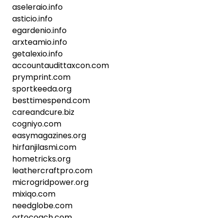
aseleraio.info
asticio.info
egardenio.info
arxteamio.info
getalexio.info
accountaudittaxcon.com
prymprint.com
sportkeeda.org
besttimespend.com
careandcure.biz
cogniyo.com
easymagazines.org
hirfanjilasmi.com
hometricks.org
leathercraftpro.com
microgridpower.org
mixiqo.com
needglobe.com
ortocoach.com