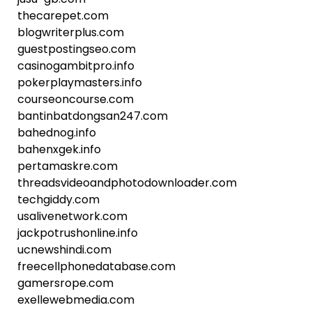
thecarepet.com
blogwriterplus.com
guestpostingseo.com
casinogambitpro.info
pokerplaymasters.info
courseoncourse.com
bantinbatdongsan247.com
bahednog.info
bahenxgek.info
pertamaskre.com
threadsvideoandphotodownloader.com
techgiddy.com
usalivenetwork.com
jackpotrushonline.info
ucnewshindi.com
freecellphonedatabase.com
gamersrope.com
exellewebmedia.com