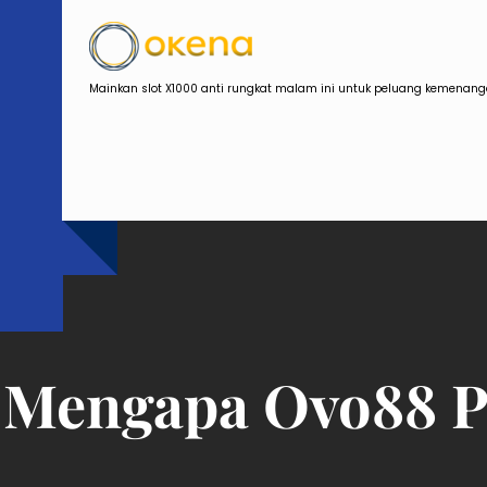
Skip
to
content
Mainkan slot X1000 anti rungkat malam ini untuk peluang kemenangan 
Mengapa Ovo88 P