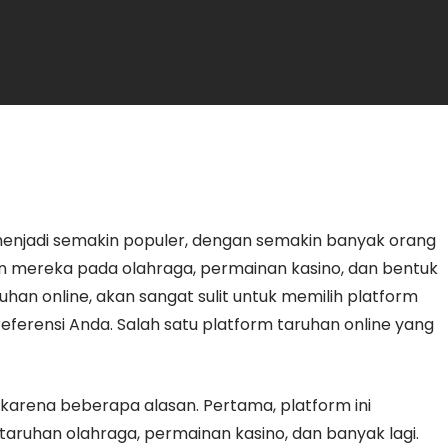
menjadi semakin populer, dengan semakin banyak orang
n mereka pada olahraga, permainan kasino, dan bentuk
han online, akan sangat sulit untuk memilih platform
ferensi Anda. Salah satu platform taruhan online yang
 karena beberapa alasan. Pertama, platform ini
aruhan olahraga, permainan kasino, dan banyak lagi.