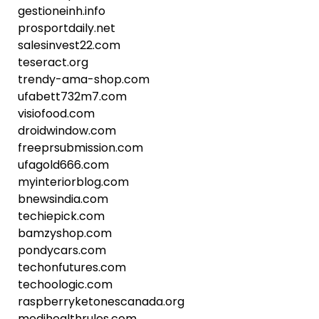
gestioneinh.info
prosportdaily.net
salesinvest22.com
teseract.org
trendy-ama-shop.com
ufabett732m7.com
visiofood.com
droidwindow.com
freeprsubmission.com
ufagold666.com
myinteriorblog.com
bnewsindia.com
techiepick.com
bamzyshop.com
pondycars.com
techonfutures.com
techoologic.com
raspberryketonescanada.org
medihealthrules.com