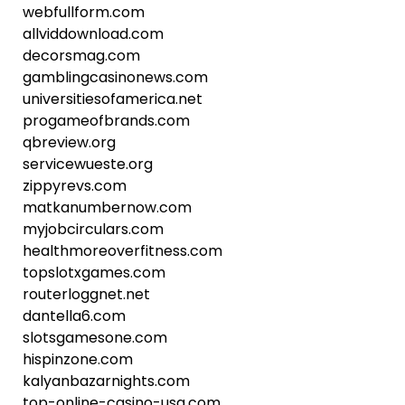
webfullform.com
allviddownload.com
decorsmag.com
gamblingcasinonews.com
universitiesofamerica.net
progameofbrands.com
qbreview.org
servicewueste.org
zippyrevs.com
matkanumbernow.com
myjobcirculars.com
healthmoreoverfitness.com
topslotxgames.com
routerloggnet.net
dantella6.com
slotsgamesone.com
hispinzone.com
kalyanbazarnights.com
top-online-casino-usa.com