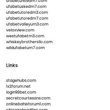
ufabetunitedm7.com
ufabetuskedm7.com
ufabetutoredm3.com
ufabetutoredm7.com
ufabetvalleyum3.com
veloxview.com
westufabetm3.com
whiskeybrothersllc.com
wildufabetum7.com
Links
stagehubs.com
1x2forum.net
login99bet.com
secretcourtesans.com
onlinebahisforum1.com
chicagoheadline.com