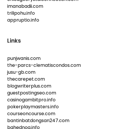
imanabadii.com
trilipohu.info
appruptio.info
Links
punjwanis.com
the-parcs-clematiscondos.com
jusu-gb.com
thecarepet.com
blogwriterplus.com
guestpostingseo.com
casinogambitpro.info
pokerplaymasters.info
courseoncourse.com
bantinbatdongsan247.com
bahednog.info