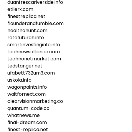
duanfrescariverside.info
etilerx.com
finestreplica.net
flounderandfumble.com
healthohunt.com
retefuturah.info
smartinvestinginfo.info
technewsalliance.com
technonetmarket.com
tedstanger.net
ufabett732um3.com
uskola.info
wagonpaints.info
waitfornext.com
clearvisionmarketing.co
quantum-code.co
whatnews.me
final-dream.com
finest-replica.net