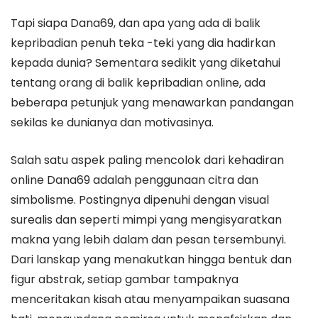
Tapi siapa Dana69, dan apa yang ada di balik
kepribadian penuh teka -teki yang dia hadirkan
kepada dunia? Sementara sedikit yang diketahui
tentang orang di balik kepribadian online, ada
beberapa petunjuk yang menawarkan pandangan
sekilas ke dunianya dan motivasinya.
Salah satu aspek paling mencolok dari kehadiran
online Dana69 adalah penggunaan citra dan
simbolisme. Postingnya dipenuhi dengan visual
surealis dan seperti mimpi yang mengisyaratkan
makna yang lebih dalam dan pesan tersembunyi.
Dari lanskap yang menakutkan hingga bentuk dan
figur abstrak, setiap gambar tampaknya
menceritakan kisah atau menyampaikan suasana