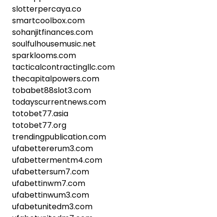
slotterpercaya.co
smartcoolbox.com
sohanjitfinances.com
soulfulhousemusic.net
sparklooms.com
tacticalcontractingllc.com
thecapitalpowers.com
tobabet88slot3.com
todayscurrentnews.com
totobet77.asia
totobet77.org
trendingpublication.com
ufabettererum3.com
ufabettermentm4.com
ufabettersum7.com
ufabettinwm7.com
ufabettinwum3.com
ufabetunitedm3.com