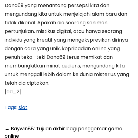
Dana69 yang menantang persepsi kita dan
mengundang kita untuk menjelajahi alam baru dan
tidak dikenal. Apakah dia seorang seniman
pertunjukan, mistikus digital, atau hanya seorang
individu yang kreatif yang mengekspresikan dirinya
dengan cara yang unik, kepribadian online yang
penuh teka -teki Dana69 terus memikat dan
membangkitkan minat audiens, mengundang kita
untuk menggali lebih dalam ke dunia misterius yang
telah dia ciptakan.
[ad_2]
Tags:
slot
Post
←
Baywin88: Tujuan akhir bagi penggemar game
online