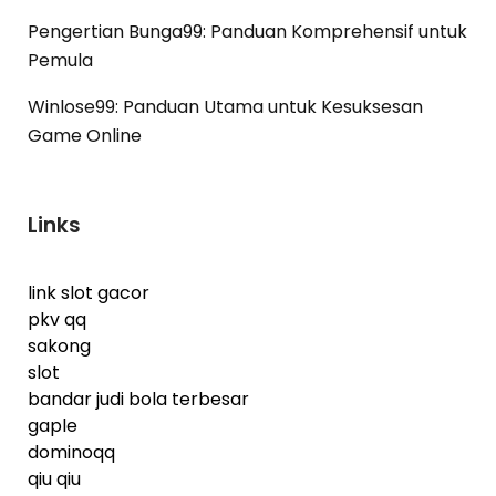
Pengertian Bunga99: Panduan Komprehensif untuk
Pemula
Winlose99: Panduan Utama untuk Kesuksesan
Game Online
Links
link slot gacor
pkv qq
sakong
slot
bandar judi bola terbesar
gaple
dominoqq
qiu qiu