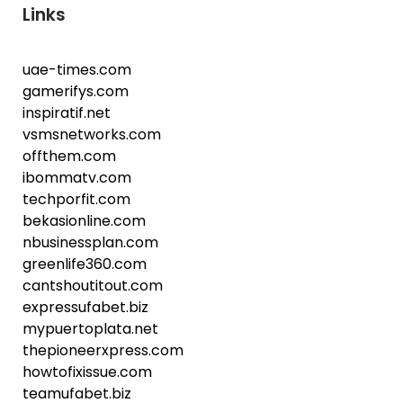
Links
uae-times.com
gamerifys.com
inspiratif.net
vsmsnetworks.com
offthem.com
ibommatv.com
techporfit.com
bekasionline.com
nbusinessplan.com
greenlife360.com
cantshoutitout.com
expressufabet.biz
mypuertoplata.net
thepioneerxpress.com
howtofixissue.com
teamufabet.biz