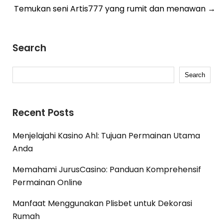
navigation
Temukan seni Artis777 yang rumit dan menawan
→
Search
Search
Recent Posts
Menjelajahi Kasino Ahl: Tujuan Permainan Utama
Anda
Memahami JurusCasino: Panduan Komprehensif
Permainan Online
Manfaat Menggunakan Plisbet untuk Dekorasi
Rumah