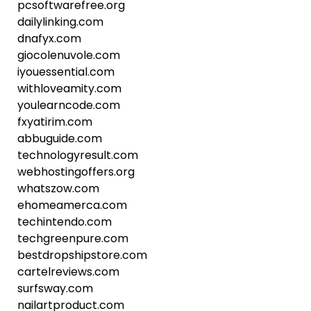
pcsoftwarefree.org
dailylinking.com
dnafyx.com
giocolenuvole.com
iyouessential.com
withloveamity.com
youlearncode.com
fxyatirim.com
abbuguide.com
technologyresult.com
webhostingoffers.org
whatszow.com
ehomeamerca.com
techintendo.com
techgreenpure.com
bestdropshipstore.com
cartelreviews.com
surfsway.com
nailartproduct.com