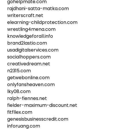
gohelpmate.com
rajdhani-satta-matka.com
writerscraft.net
elearning-childprotection.com
wrestling4mena.com
knowledgeforall.info
brand2lastio.com
usadigitalservices.com
socialhoppers.com
creativedream.net
n2315.com
getwebonline.com
onlyfansheaven.com
lky08.com
ralph-fiennes.net
fielder-maximum-discount.net
fitfllex.com
genesisbusinesscredit.com
inforuang.com