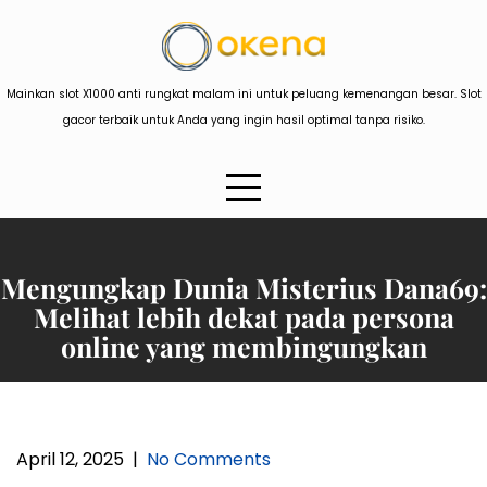
Skip
to
content
Mainkan slot X1000 anti rungkat malam ini untuk peluang kemenangan besar. Slot
gacor terbaik untuk Anda yang ingin hasil optimal tanpa risiko.
Mengungkap Dunia Misterius Dana69:
Melihat lebih dekat pada persona
online yang membingungkan
April 12, 2025
|
No Comments