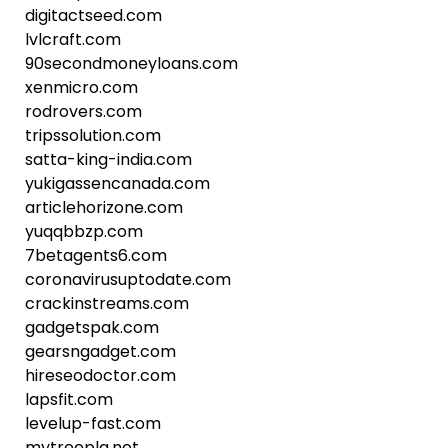
digitactseed.com
lvlcraft.com
90secondmoneyloans.com
xenmicro.com
rodrovers.com
tripssolution.com
satta-king-india.com
yukigassencanada.com
articlehorizone.com
yuqqbbzp.com
7betagents6.com
coronavirusuptodate.com
crackinstreams.com
gadgetspak.com
gearsngadget.com
hireseodoctor.com
lapsfit.com
levelup-fast.com
mytreepla.net