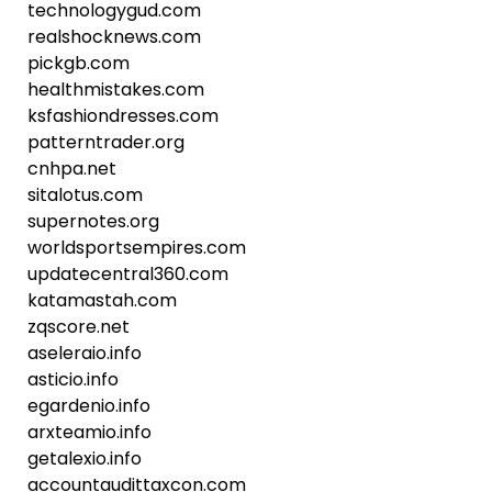
technologygud.com
realshocknews.com
pickgb.com
healthmistakes.com
ksfashiondresses.com
patterntrader.org
cnhpa.net
sitalotus.com
supernotes.org
worldsportsempires.com
updatecentral360.com
katamastah.com
zqscore.net
aseleraio.info
asticio.info
egardenio.info
arxteamio.info
getalexio.info
accountaudittaxcon.com