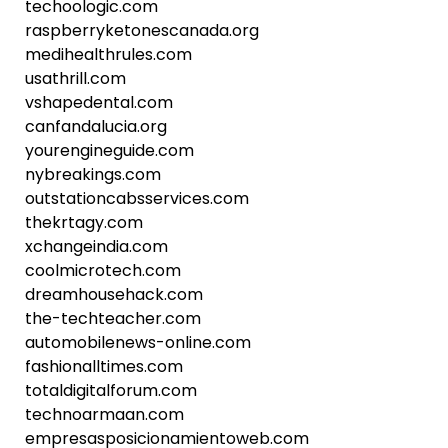
techoologic.com
raspberryketonescanada.org
medihealthrules.com
usathrill.com
vshapedental.com
canfandalucia.org
yourengineguide.com
nybreakings.com
outstationcabsservices.com
thekrtagy.com
xchangeindia.com
coolmicrotech.com
dreamhousehack.com
the-techteacher.com
automobilenews-online.com
fashionalltimes.com
totaldigitalforum.com
technoarmaan.com
empresasposicionamientoweb.com