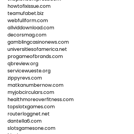
howtofixissue.com
teamufabet.biz
webfullform.com
allviddownload.com
decorsmag.com
gamblingcasinonews.com
universitiesofamerica.net
progameofbrands.com
qbreview.org
servicewueste.org
zippyrevs.com
matkanumbernow.com
myjobcirculars.com
healthmoreoverfitness.com
topslotxgames.com
routerloggnet.net
dantella6.com
slotsgamesone.com