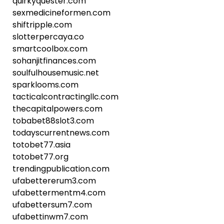
quirkyquester.com
sexmedicineformen.com
shiftripple.com
slotterpercaya.co
smartcoolbox.com
sohanjitfinances.com
soulfulhousemusic.net
sparklooms.com
tacticalcontractingllc.com
thecapitalpowers.com
tobabet88slot3.com
todayscurrentnews.com
totobet77.asia
totobet77.org
trendingpublication.com
ufabettererum3.com
ufabettermentm4.com
ufabettersum7.com
ufabettinwm7.com