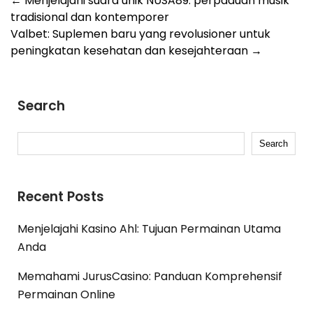
Post
←
Menjelajahi suara unik NUSA89: perpaduan musik
tradisional dan kontemporer
navigation
Valbet: Suplemen baru yang revolusioner untuk
peningkatan kesehatan dan kesejahteraan
→
Search
Search
Recent Posts
Menjelajahi Kasino Ahl: Tujuan Permainan Utama
Anda
Memahami JurusCasino: Panduan Komprehensif
Permainan Online