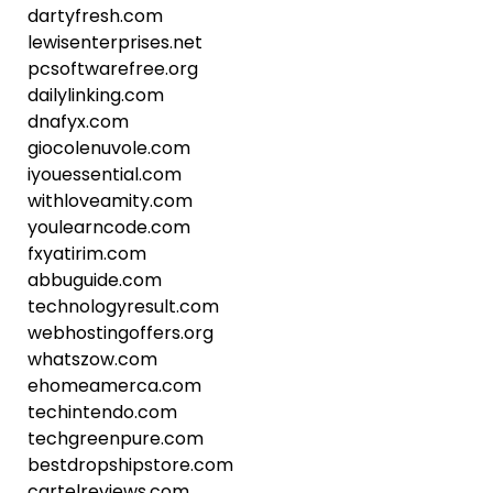
dartyfresh.com
lewisenterprises.net
pcsoftwarefree.org
dailylinking.com
dnafyx.com
giocolenuvole.com
iyouessential.com
withloveamity.com
youlearncode.com
fxyatirim.com
abbuguide.com
technologyresult.com
webhostingoffers.org
whatszow.com
ehomeamerca.com
techintendo.com
techgreenpure.com
bestdropshipstore.com
cartelreviews.com