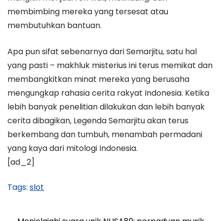
membimbing mereka yang tersesat atau
membutuhkan bantuan.
Apa pun sifat sebenarnya dari Semarjitu, satu hal
yang pasti – makhluk misterius ini terus memikat dan
membangkitkan minat mereka yang berusaha
mengungkap rahasia cerita rakyat Indonesia. Ketika
lebih banyak penelitian dilakukan dan lebih banyak
cerita dibagikan, Legenda Semarjitu akan terus
berkembang dan tumbuh, menambah permadani
yang kaya dari mitologi Indonesia.
[ad_2]
Tags:
slot