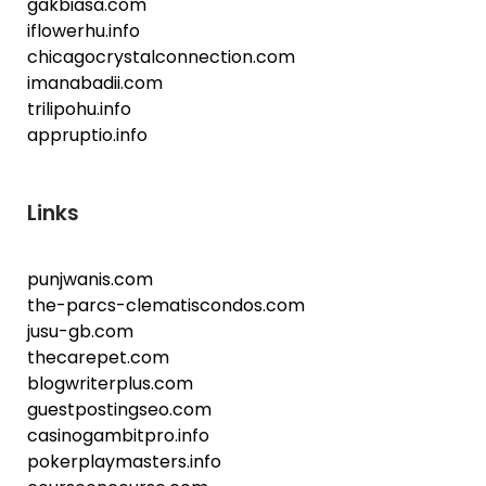
gakbiasa.com
iflowerhu.info
chicagocrystalconnection.com
imanabadii.com
trilipohu.info
appruptio.info
Links
punjwanis.com
the-parcs-clematiscondos.com
jusu-gb.com
thecarepet.com
blogwriterplus.com
guestpostingseo.com
casinogambitpro.info
pokerplaymasters.info