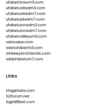
ufabettinwum3.com
ufabetunitedm3.com
ufabetunitedm7.com
ufabetuskedm7.com
ufabetutoredm3.com
ufabetutoredm7.com
ufabetvalleyum3.com
veloxview.com
westufabetm3.com
whiskeybrothersllc.com
wildufabetum7.com
Links
stagehubs.com
1x2forum.net
login99bet.com