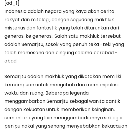
[ad_1]
Indonesia adalah negara yang kaya akan cerita
rakyat dan mitologi, dengan segudang makhluk
misterius dan fantastik yang telah diturunkan dari
generasi ke generasi. Salah satu makhluk tersebut
adalah Semarjitu, sosok yang penuh teka -teki yang
telah memesona dan bingung selama berabad -
abad.
Semarjitu adalah makhluk yang dikatakan memiliki
kemampuan untuk mengubah dan memanipulasi
waktu dan ruang. Beberapa legenda
menggambarkan Semarjitu sebagai wanita cantik
dengan kekuatan untuk memberikan keinginan,
sementara yang lain menggambarkannya sebagai
penipu nakal yang senang menyebabkan kekacauan