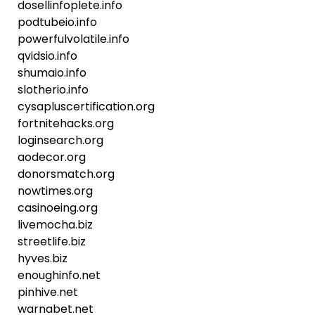
dosellinfoplete.info
podtubeio.info
powerfulvolatile.info
qvidsio.info
shumaio.info
slotherio.info
cysapluscertification.org
fortnitehacks.org
loginsearch.org
aodecor.org
donorsmatch.org
nowtimes.org
casinoeing.org
livemocha.biz
streetlife.biz
hyves.biz
enoughinfo.net
pinhive.net
warnabet.net