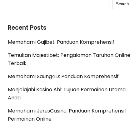
Search
Recent Posts
Memahami Gajibet: Panduan Komprehensif
Temukan Majestibet: Pengalaman Taruhan Online
Terbaik
Memahami Saung4D: Panduan Komprehensif
Menjelajahi Kasino Ahl: Tujuan Permainan Utama
Anda
Memahami JurusCasino: Panduan Komprehensif
Permainan Online