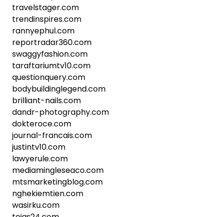
travelstager.com
trendinspires.com
rannyephul.com
reportradar360.com
swaggyfashion.com
taraftariumtv10.com
questionquery.com
bodybuildinglegend.com
brilliant-nails.com
dandr-photography.com
dokteroce.com
journal-francais.com
justintv10.com
lawyerule.com
mediamingleseaco.com
mtsmarketingblog.com
nghekiemtien.com
wasirku.com
tejas24.com