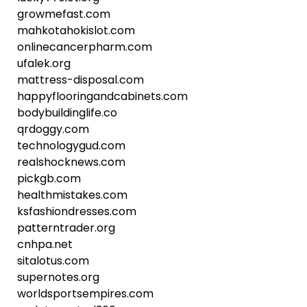
growmefast.com
mahkotahokislot.com
onlinecancerpharm.com
ufalek.org
mattress-disposal.com
happyflooringandcabinets.com
bodybuildinglife.co
qrdoggy.com
technologygud.com
realshocknews.com
pickgb.com
healthmistakes.com
ksfashiondresses.com
patterntrader.org
cnhpa.net
sitalotus.com
supernotes.org
worldsportsempires.com