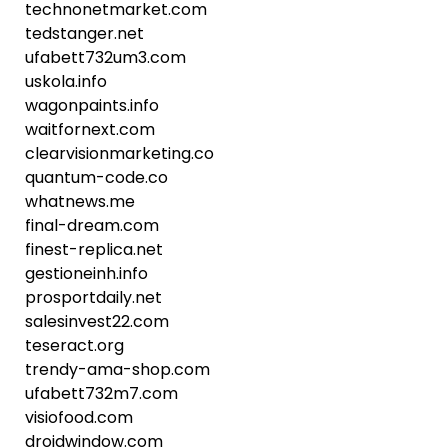
technonetmarket.com
tedstanger.net
ufabett732um3.com
uskola.info
wagonpaints.info
waitfornext.com
clearvisionmarketing.co
quantum-code.co
whatnews.me
final-dream.com
finest-replica.net
gestioneinh.info
prosportdaily.net
salesinvest22.com
teseract.org
trendy-ama-shop.com
ufabett732m7.com
visiofood.com
droidwindow.com