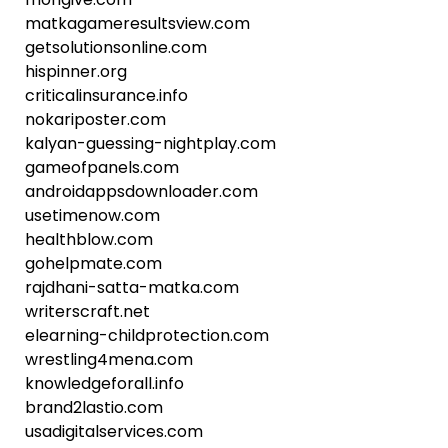
matkagameresultsview.com
getsolutionsonline.com
hispinner.org
criticalinsurance.info
nokariposter.com
kalyan-guessing-nightplay.com
gameofpanels.com
androidappsdownloader.com
usetimenow.com
healthblow.com
gohelpmate.com
rajdhani-satta-matka.com
writerscraft.net
elearning-childprotection.com
wrestling4mena.com
knowledgeforall.info
brand2lastio.com
usadigitalservices.com