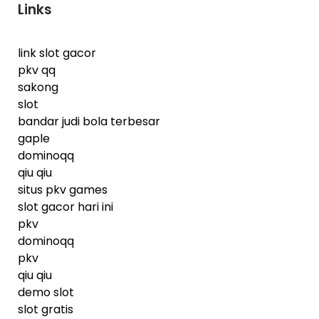
Links
link slot gacor
pkv qq
sakong
slot
bandar judi bola terbesar
gaple
dominoqq
qiu qiu
situs pkv games
slot gacor hari ini
pkv
dominoqq
pkv
qiu qiu
demo slot
slot gratis