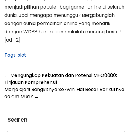
menjadi pilihan populer bagi gamer online di seluruh
dunia. Jadi mengapa menunggu? Bergabunglah
dengan dunia permainan online yang menarik
dengan WD88 hari ini dan mulailah menang besar!
[ad_2]
Tags:
slot
Post
←
Mengungkap Kekuatan dan Potensi MPO8080:
Tinjauan Komprehensif
navigation
Menjelajahi Bangkitnya Se7win: Hal Besar Berikutnya
dalam Musik
→
Search