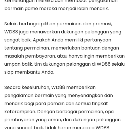
kemenangan mereka dan membuat pengalaman
bermain game mereka menjadi lebih menarik.
Selain berbagai pilihan permainan dan promosi,
WD88 juga menawarkan dukungan pelanggan yang
sangat baik. Apakah Anda memiliki pertanyaan
tentang permainan, memerlukan bantuan dengan
masalah pembayaran, atau hanya ingin memberikan
umpan balik, tim dukungan pelanggan di WD88 selalu
siap membantu Anda.
Secara keseluruhan, WD88 memberikan
pengalaman bermain yang menyenangkan dan
menarik bagi para pemain dari semua tingkat
keterampilan. Dengan berbagai permainan, opsi
pembayaran yang aman, dan dukungan pelanggan
yang sangat baik, tidak heran mengapa WD88