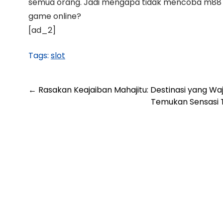
semua orang. Jadi mengapa tidak mencoba m88 d
game online?
[ad_2]
Tags:
slot
Post
←
Rasakan Keajaiban Mahajitu: Destinasi yang Waj
Temukan Sensasi 
navigation