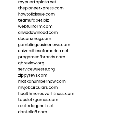
mypuertoplata.net
thepioneerxpress.com
howtofixissue.com
teamufabet.biz
webfullform.com
allviddownload.com
decorsmag.com
gamblingcasinonews.com
universitiesofamerica.net
progameofbrands.com
qbreview.org
servicewueste.org
zippyrevs.com
matkanumbernow.com
myjobcirculars.com
healthmoreoverfitness.com
topslotxgames.com
routerloggnet.net
dantella6.com