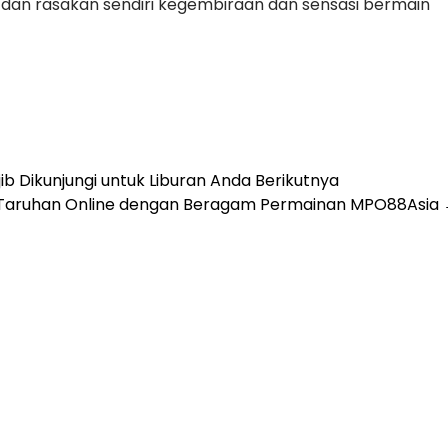
an rasakan sendiri kegembiraan dan sensasi bermain
ib Dikunjungi untuk Liburan Anda Berikutnya
Taruhan Online dengan Beragam Permainan MPO88Asia