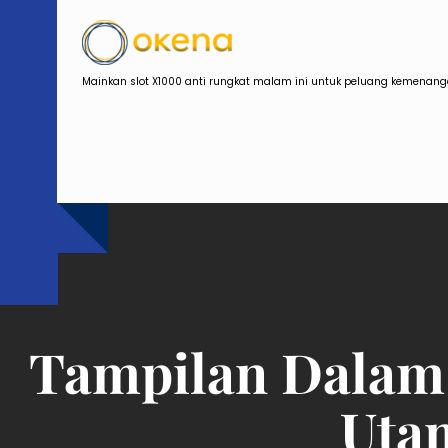
Skip
to
content
Mainkan slot X1000 anti rungkat malam ini untuk peluang kemenangan 
Tampilan Dalam
Uta