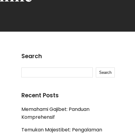
Search
Search
Recent Posts
Memahami Gajibet: Panduan
Komprehensif
Temukan Majestibet: Pengalaman