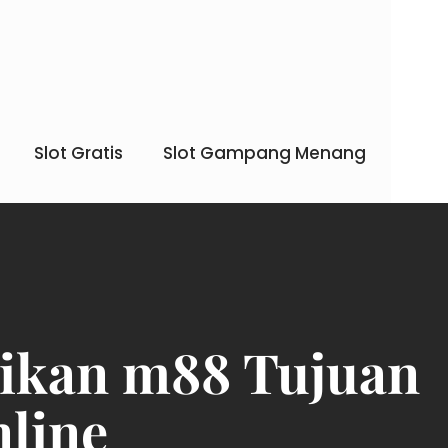
Slot Gratis
Slot Gampang Menang
ikan m88 Tujuan
line