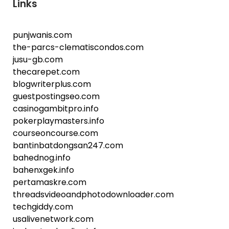
Links
punjwanis.com
the-parcs-clematiscondos.com
jusu-gb.com
thecarepet.com
blogwriterplus.com
guestpostingseo.com
casinogambitpro.info
pokerplaymasters.info
courseoncourse.com
bantinbatdongsan247.com
bahednog.info
bahenxgek.info
pertamaskre.com
threadsvideoandphotodownloader.com
techgiddy.com
usalivenetwork.com