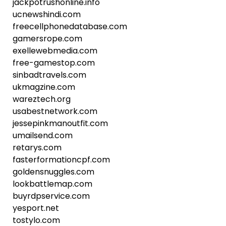
jackpotrushonline.info
ucnewshindi.com
freecellphonedatabase.com
gamersrope.com
exellewebmedia.com
free-gamestop.com
sinbadtravels.com
ukmagzine.com
wareztech.org
usabestnetwork.com
jessepinkmanoutfit.com
umailsend.com
retarys.com
fasterformationcpf.com
goldensnuggles.com
lookbattlemap.com
buyrdpservice.com
yesport.net
tostylo.com