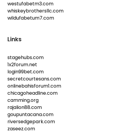
westufabetm3.com
whiskeybrothersllc.com
wildufabetum7.com
Links
stagehubs.com
1x2forum.net
login99bet.com
secretcourtesans.com
onlinebahisforum1.com
chicagoheadline.com
camming.org
rajalion88.com
goupuntacana.com
riversedgepark.com
zaseez.com