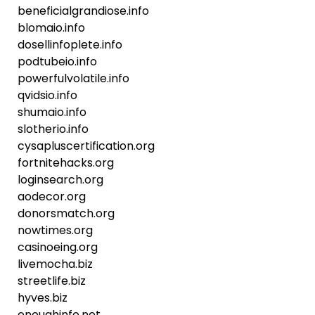
beneficialgrandiose.info
blomaio.info
dosellinfoplete.info
podtubeio.info
powerfulvolatile.info
qvidsio.info
shumaio.info
slotherio.info
cysapluscertification.org
fortnitehacks.org
loginsearch.org
aodecor.org
donorsmatch.org
nowtimes.org
casinoeing.org
livemocha.biz
streetlife.biz
hyves.biz
enoughinfo.net