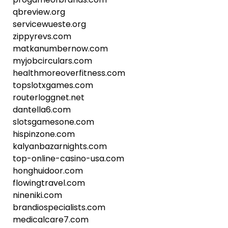
qbreview.org
servicewueste.org
zippyrevs.com
matkanumbernow.com
myjobcirculars.com
healthmoreoverfitness.com
topslotxgames.com
routerloggnet.net
dantella6.com
slotsgamesone.com
hispinzone.com
kalyanbazarnights.com
top-online-casino-usa.com
honghuidoor.com
flowingtravel.com
nineniki.com
brandiospecialists.com
medicalcare7.com