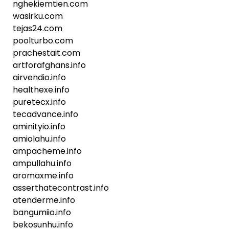
nghekiemtien.com
wasirku.com
tejas24.com
poolturbo.com
prachestait.com
artforafghans.info
airvendio.info
healthexe.info
puretecx.info
tecadvance.info
aminityio.info
amiolahu.info
ampacheme.info
ampullahu.info
aromaxme.info
asserthatecontrast.info
atenderme.info
bangumiio.info
bekosunhu.info