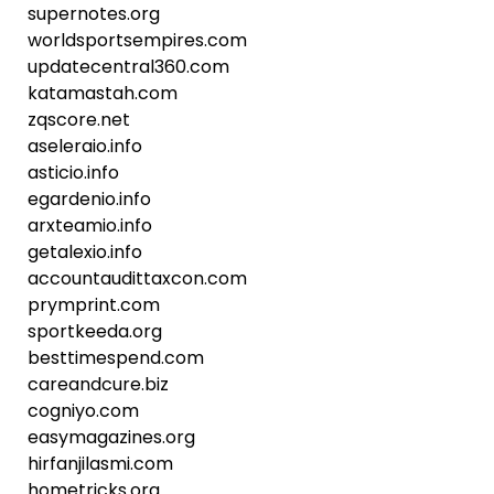
supernotes.org
worldsportsempires.com
updatecentral360.com
katamastah.com
zqscore.net
aseleraio.info
asticio.info
egardenio.info
arxteamio.info
getalexio.info
accountaudittaxcon.com
prymprint.com
sportkeeda.org
besttimespend.com
careandcure.biz
cogniyo.com
easymagazines.org
hirfanjilasmi.com
hometricks.org