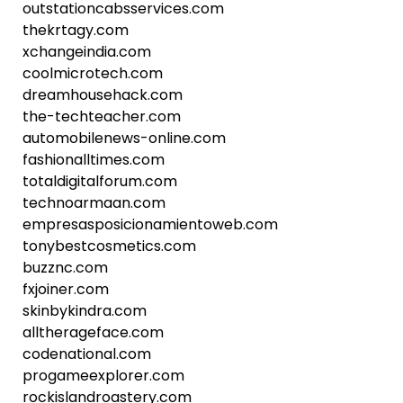
outstationcabsservices.com
thekrtagy.com
xchangeindia.com
coolmicrotech.com
dreamhousehack.com
the-techteacher.com
automobilenews-online.com
fashionalltimes.com
totaldigitalforum.com
technoarmaan.com
empresasposicionamientoweb.com
tonybestcosmetics.com
buzznc.com
fxjoiner.com
skinbykindra.com
alltherageface.com
codenational.com
progameexplorer.com
rockislandroastery.com