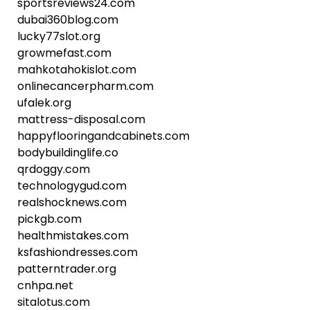
sportsreviews24.com
dubai360blog.com
lucky77slot.org
growmefast.com
mahkotahokislot.com
onlinecancerpharm.com
ufalek.org
mattress-disposal.com
happyflooringandcabinets.com
bodybuildinglife.co
qrdoggy.com
technologygud.com
realshocknews.com
pickgb.com
healthmistakes.com
ksfashiondresses.com
patterntrader.org
cnhpa.net
sitalotus.com