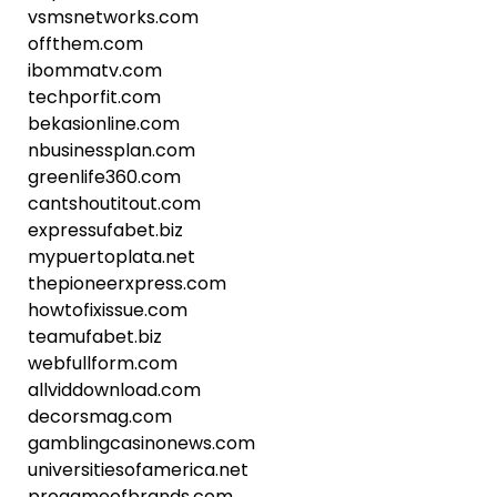
vsmsnetworks.com
offthem.com
ibommatv.com
techporfit.com
bekasionline.com
nbusinessplan.com
greenlife360.com
cantshoutitout.com
expressufabet.biz
mypuertoplata.net
thepioneerxpress.com
howtofixissue.com
teamufabet.biz
webfullform.com
allviddownload.com
decorsmag.com
gamblingcasinonews.com
universitiesofamerica.net
progameofbrands.com