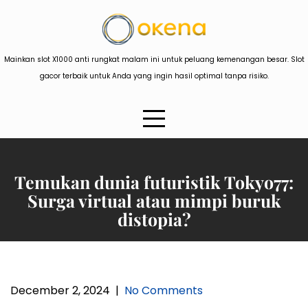
Skip
to
content
Mainkan slot X1000 anti rungkat malam ini untuk peluang kemenangan besar. Slot
gacor terbaik untuk Anda yang ingin hasil optimal tanpa risiko.
Temukan dunia futuristik Tokyo77:
Surga virtual atau mimpi buruk
distopia?
December 2, 2024
|
No Comments