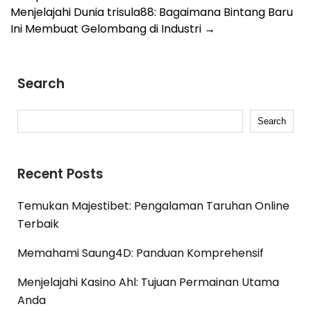
navigation
Menjelajahi Dunia trisula88: Bagaimana Bintang Baru
Ini Membuat Gelombang di Industri
→
Search
Search
Recent Posts
Temukan Majestibet: Pengalaman Taruhan Online
Terbaik
Memahami Saung4D: Panduan Komprehensif
Menjelajahi Kasino Ahl: Tujuan Permainan Utama
Anda