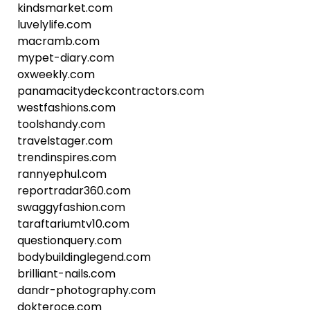
kindsmarket.com
luvelylife.com
macramb.com
mypet-diary.com
oxweekly.com
panamacitydeckcontractors.com
westfashions.com
toolshandy.com
travelstager.com
trendinspires.com
rannyephul.com
reportradar360.com
swaggyfashion.com
taraftariumtv10.com
questionquery.com
bodybuildinglegend.com
brilliant-nails.com
dandr-photography.com
dokteroce.com