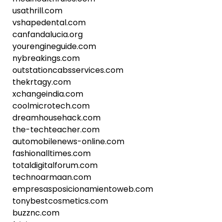
usathrill.com
vshapedental.com
canfandalucia.org
yourengineguide.com
nybreakings.com
outstationcabsservices.com
thekrtagy.com
xchangeindia.com
coolmicrotech.com
dreamhousehack.com
the-techteacher.com
automobilenews-online.com
fashionalltimes.com
totaldigitalforum.com
technoarmaan.com
empresasposicionamientoweb.com
tonybestcosmetics.com
buzznc.com