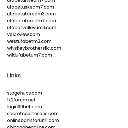
ufabetunitedm7.com
ufabetuskedm7.com
ufabetutoredm3.com
ufabetutoredm7.com
ufabetvalleyum3.com
veloxview.com
westufabetm3.com
whiskeybrothersllc.com
wildufabetum7.com
Links
stagehubs.com
1x2forum.net
login99bet.com
secretcourtesans.com
onlinebahisforum1.com
chicagoheadline.com