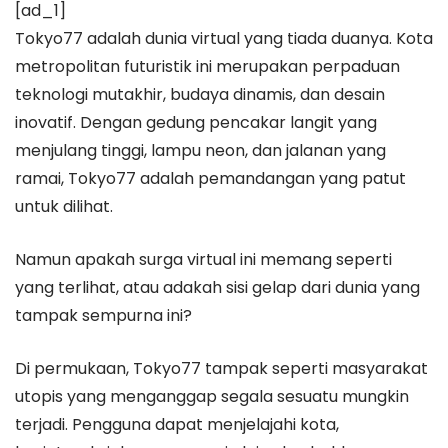
[ad_1]
Tokyo77 adalah dunia virtual yang tiada duanya. Kota
metropolitan futuristik ini merupakan perpaduan
teknologi mutakhir, budaya dinamis, dan desain
inovatif. Dengan gedung pencakar langit yang
menjulang tinggi, lampu neon, dan jalanan yang
ramai, Tokyo77 adalah pemandangan yang patut
untuk dilihat.
Namun apakah surga virtual ini memang seperti
yang terlihat, atau adakah sisi gelap dari dunia yang
tampak sempurna ini?
Di permukaan, Tokyo77 tampak seperti masyarakat
utopis yang menganggap segala sesuatu mungkin
terjadi. Pengguna dapat menjelajahi kota,