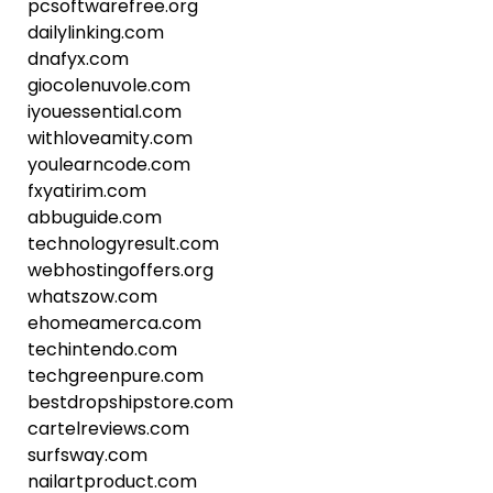
pcsoftwarefree.org
dailylinking.com
dnafyx.com
giocolenuvole.com
iyouessential.com
withloveamity.com
youlearncode.com
fxyatirim.com
abbuguide.com
technologyresult.com
webhostingoffers.org
whatszow.com
ehomeamerca.com
techintendo.com
techgreenpure.com
bestdropshipstore.com
cartelreviews.com
surfsway.com
nailartproduct.com