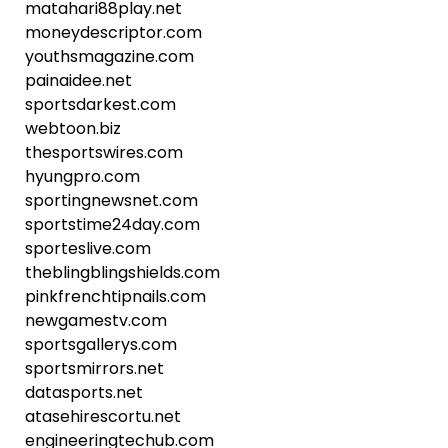
matahari88play.net
moneydescriptor.com
youthsmagazine.com
painaidee.net
sportsdarkest.com
webtoon.biz
thesportswires.com
hyungpro.com
sportingnewsnet.com
sportstime24day.com
sporteslive.com
theblingblingshields.com
pinkfrenchtipnails.com
newgamestv.com
sportsgallerys.com
sportsmirrors.net
datasports.net
atasehirescortu.net
engineeringtechub.com