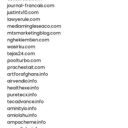
journal-francais.com
justintv10.com
lawyerule.com
mediamingleseaco.com
mtsmarketingblog.com
nghekiemtien.com
wasirku.com
tejas24.com
poolturbo.com
prachestait.com
artforafghans.info
airvendio.info
healthexe.info
puretecx.info
tecadvance.info
aminityio.info
amiolahu.info
ampacheme.info