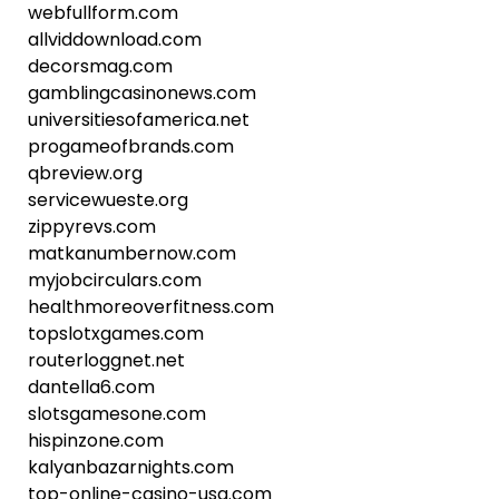
webfullform.com
allviddownload.com
decorsmag.com
gamblingcasinonews.com
universitiesofamerica.net
progameofbrands.com
qbreview.org
servicewueste.org
zippyrevs.com
matkanumbernow.com
myjobcirculars.com
healthmoreoverfitness.com
topslotxgames.com
routerloggnet.net
dantella6.com
slotsgamesone.com
hispinzone.com
kalyanbazarnights.com
top-online-casino-usa.com