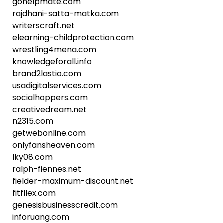
gohelpmate.com
rajdhani-satta-matka.com
writerscraft.net
elearning-childprotection.com
wrestling4mena.com
knowledgeforall.info
brand2lastio.com
usadigitalservices.com
socialhoppers.com
creativedream.net
n2315.com
getwebonline.com
onlyfansheaven.com
lky08.com
ralph-fiennes.net
fielder-maximum-discount.net
fitfllex.com
genesisbusinesscredit.com
inforuang.com