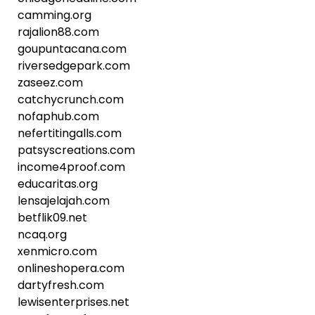
camming.org
rajalion88.com
goupuntacana.com
riversedgepark.com
zaseez.com
catchycrunch.com
nofaphub.com
nefertitingalls.com
patsyscreations.com
income4proof.com
educaritas.org
lensajelajah.com
betflik09.net
ncaq.org
xenmicro.com
onlineshopera.com
dartyfresh.com
lewisenterprises.net