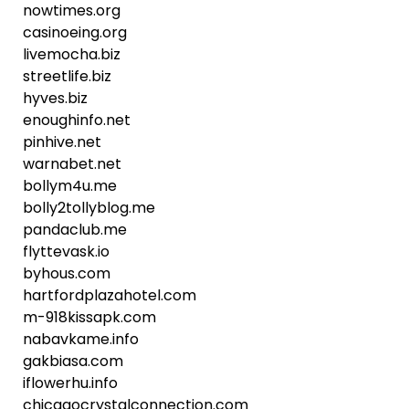
nowtimes.org
casinoeing.org
livemocha.biz
streetlife.biz
hyves.biz
enoughinfo.net
pinhive.net
warnabet.net
bollym4u.me
bolly2tollyblog.me
pandaclub.me
flyttevask.io
byhous.com
hartfordplazahotel.com
m-918kissapk.com
nabavkame.info
gakbiasa.com
iflowerhu.info
chicagocrystalconnection.com