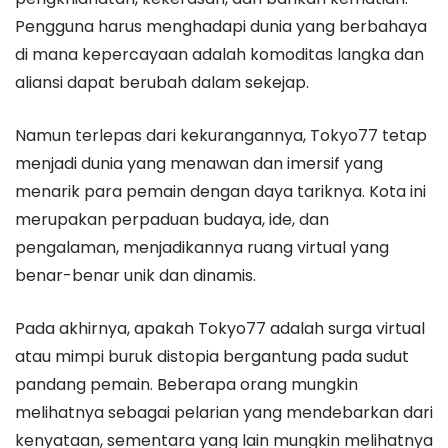
Pengguna harus menghadapi dunia yang berbahaya
di mana kepercayaan adalah komoditas langka dan
aliansi dapat berubah dalam sekejap.
Namun terlepas dari kekurangannya, Tokyo77 tetap
menjadi dunia yang menawan dan imersif yang
menarik para pemain dengan daya tariknya. Kota ini
merupakan perpaduan budaya, ide, dan
pengalaman, menjadikannya ruang virtual yang
benar-benar unik dan dinamis.
Pada akhirnya, apakah Tokyo77 adalah surga virtual
atau mimpi buruk distopia bergantung pada sudut
pandang pemain. Beberapa orang mungkin
melihatnya sebagai pelarian yang mendebarkan dari
kenyataan, sementara yang lain mungkin melihatnya