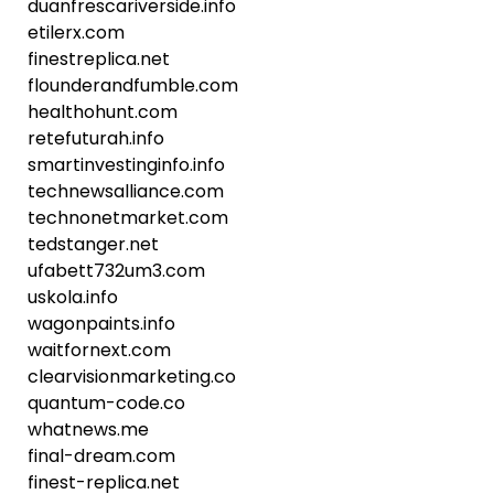
duanfrescariverside.info
etilerx.com
finestreplica.net
flounderandfumble.com
healthohunt.com
retefuturah.info
smartinvestinginfo.info
technewsalliance.com
technonetmarket.com
tedstanger.net
ufabett732um3.com
uskola.info
wagonpaints.info
waitfornext.com
clearvisionmarketing.co
quantum-code.co
whatnews.me
final-dream.com
finest-replica.net