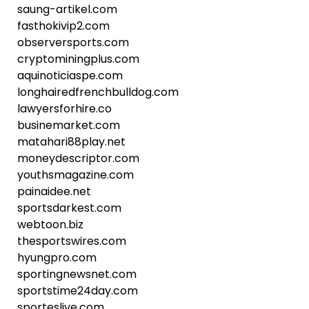
saung-artikel.com
fasthokivip2.com
observersports.com
cryptominingplus.com
aquinoticiaspe.com
longhairedfrenchbulldog.com
lawyersforhire.co
businemarket.com
matahari88play.net
moneydescriptor.com
youthsmagazine.com
painaidee.net
sportsdarkest.com
webtoon.biz
thesportswires.com
hyungpro.com
sportingnewsnet.com
sportstime24day.com
sporteslive.com