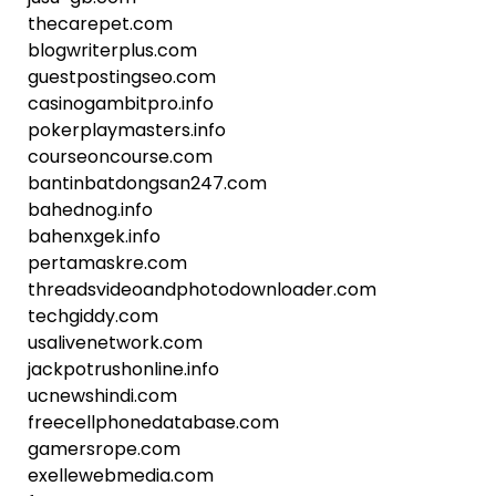
thecarepet.com
blogwriterplus.com
guestpostingseo.com
casinogambitpro.info
pokerplaymasters.info
courseoncourse.com
bantinbatdongsan247.com
bahednog.info
bahenxgek.info
pertamaskre.com
threadsvideoandphotodownloader.com
techgiddy.com
usalivenetwork.com
jackpotrushonline.info
ucnewshindi.com
freecellphonedatabase.com
gamersrope.com
exellewebmedia.com