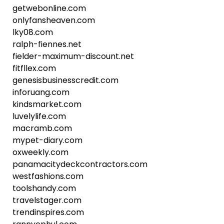
getwebonline.com
onlyfansheaven.com
lky08.com
ralph-fiennes.net
fielder-maximum-discount.net
fitfllex.com
genesisbusinesscredit.com
inforuang.com
kindsmarket.com
luvelylife.com
macramb.com
mypet-diary.com
oxweekly.com
panamacitydeckcontractors.com
westfashions.com
toolshandy.com
travelstager.com
trendinspires.com