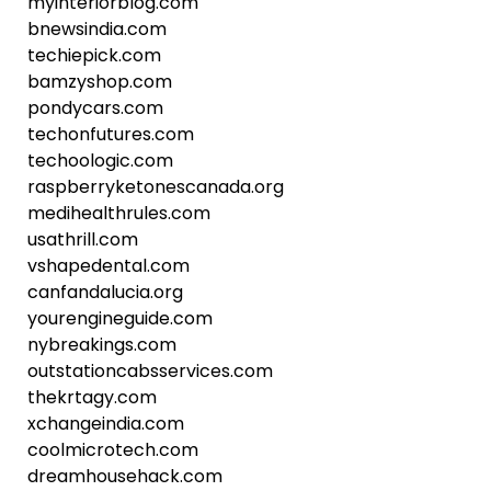
myinteriorblog.com
bnewsindia.com
techiepick.com
bamzyshop.com
pondycars.com
techonfutures.com
techoologic.com
raspberryketonescanada.org
medihealthrules.com
usathrill.com
vshapedental.com
canfandalucia.org
yourengineguide.com
nybreakings.com
outstationcabsservices.com
thekrtagy.com
xchangeindia.com
coolmicrotech.com
dreamhousehack.com