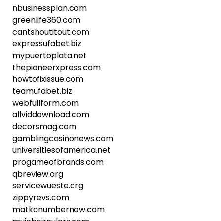
nbusinessplan.com
greenlife360.com
cantshoutitout.com
expressufabet.biz
mypuertoplata.net
thepioneerxpress.com
howtofixissue.com
teamufabet.biz
webfullform.com
allviddownload.com
decorsmag.com
gamblingcasinonews.com
universitiesofamerica.net
progameofbrands.com
qbreview.org
servicewueste.org
zippyrevs.com
matkanumbernow.com