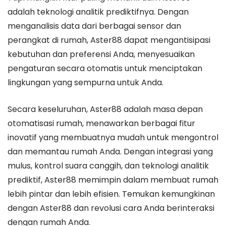
adalah teknologi analitik prediktifnya. Dengan
menganalisis data dari berbagai sensor dan
perangkat di rumah, Aster88 dapat mengantisipasi
kebutuhan dan preferensi Anda, menyesuaikan
pengaturan secara otomatis untuk menciptakan
lingkungan yang sempurna untuk Anda.
Secara keseluruhan, Aster88 adalah masa depan
otomatisasi rumah, menawarkan berbagai fitur
inovatif yang membuatnya mudah untuk mengontrol
dan memantau rumah Anda. Dengan integrasi yang
mulus, kontrol suara canggih, dan teknologi analitik
prediktif, Aster88 memimpin dalam membuat rumah
lebih pintar dan lebih efisien. Temukan kemungkinan
dengan Aster88 dan revolusi cara Anda berinteraksi
dengan rumah Anda.