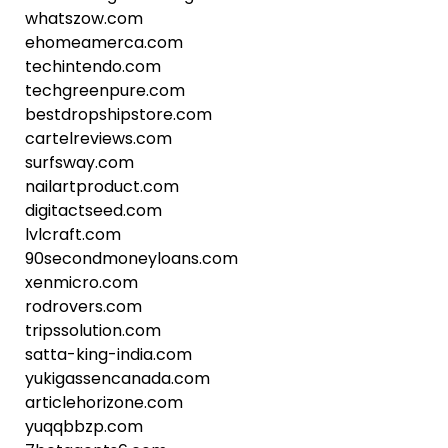
whatszow.com
ehomeamerca.com
techintendo.com
techgreenpure.com
bestdropshipstore.com
cartelreviews.com
surfsway.com
nailartproduct.com
digitactseed.com
lvlcraft.com
90secondmoneyloans.com
xenmicro.com
rodrovers.com
tripssolution.com
satta-king-india.com
yukigassencanada.com
articlehorizone.com
yuqqbbzp.com