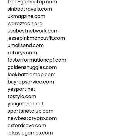
free-gamestop.com
sinbadtravels.com
ukmagzine.com
wareztech.org
usabestnetwork.com
jessepinkmanoutfit.com
umailsend.com
retarys.com
fasterformationcpf.com
goldensnuggles.com
lookbattlemap.com
buyrdpservice.com
yesport.net
tostylo.com
yougetthat.net
sportsnetclub.com
newbestcrypto.com
oxfordsave.com
iclassicgames.com