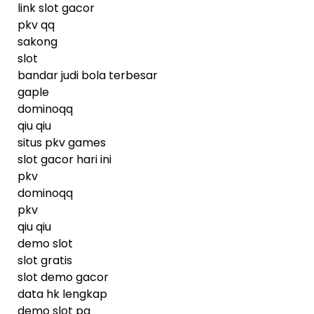
link slot gacor
pkv qq
sakong
slot
bandar judi bola terbesar
gaple
dominoqq
qiu qiu
situs pkv games
slot gacor hari ini
pkv
dominoqq
pkv
qiu qiu
demo slot
slot gratis
slot demo gacor
data hk lengkap
demo slot pg