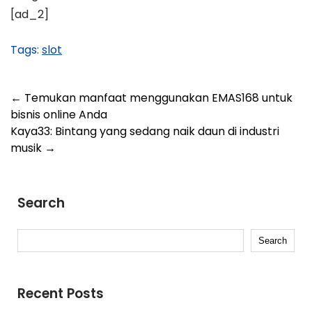
[ad_2]
Tags:
slot
Post
←
Temukan manfaat menggunakan EMAS168 untuk
bisnis online Anda
navigation
Kaya33: Bintang yang sedang naik daun di industri
musik
→
Search
Search
Recent Posts