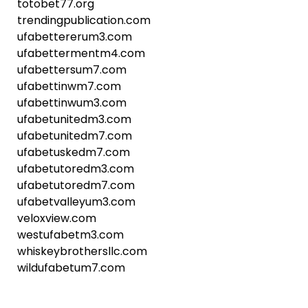
totobet77.org
trendingpublication.com
ufabettererum3.com
ufabettermentm4.com
ufabettersum7.com
ufabettinwm7.com
ufabettinwum3.com
ufabetunitedm3.com
ufabetunitedm7.com
ufabetuskedm7.com
ufabetutoredm3.com
ufabetutoredm7.com
ufabetvalleyum3.com
veloxview.com
westufabetm3.com
whiskeybrothersllc.com
wildufabetum7.com