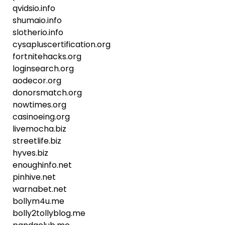
qvidsio.info
shumaio.info
slotherio.info
cysapluscertification.org
fortnitehacks.org
loginsearch.org
aodecor.org
donorsmatch.org
nowtimes.org
casinoeing.org
livemocha.biz
streetlife.biz
hyves.biz
enoughinfo.net
pinhive.net
warnabet.net
bollym4u.me
bolly2tollyblog.me