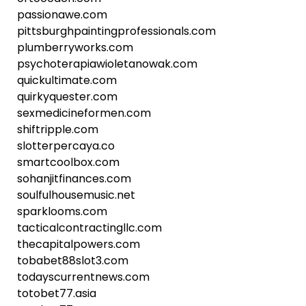
passionawe.com
pittsburghpaintingprofessionals.com
plumberryworks.com
psychoterapiawioletanowak.com
quickultimate.com
quirkyquester.com
sexmedicineformen.com
shiftripple.com
slotterpercaya.co
smartcoolbox.com
sohanjitfinances.com
soulfulhousemusic.net
sparklooms.com
tacticalcontractingllc.com
thecapitalpowers.com
tobabet88slot3.com
todayscurrentnews.com
totobet77.asia