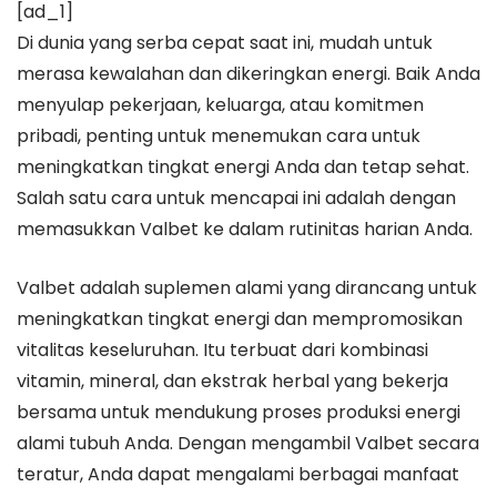
[ad_1]
Di dunia yang serba cepat saat ini, mudah untuk
merasa kewalahan dan dikeringkan energi. Baik Anda
menyulap pekerjaan, keluarga, atau komitmen
pribadi, penting untuk menemukan cara untuk
meningkatkan tingkat energi Anda dan tetap sehat.
Salah satu cara untuk mencapai ini adalah dengan
memasukkan Valbet ke dalam rutinitas harian Anda.
Valbet adalah suplemen alami yang dirancang untuk
meningkatkan tingkat energi dan mempromosikan
vitalitas keseluruhan. Itu terbuat dari kombinasi
vitamin, mineral, dan ekstrak herbal yang bekerja
bersama untuk mendukung proses produksi energi
alami tubuh Anda. Dengan mengambil Valbet secara
teratur, Anda dapat mengalami berbagai manfaat