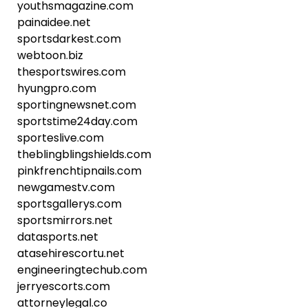
youthsmagazine.com
painaidee.net
sportsdarkest.com
webtoon.biz
thesportswires.com
hyungpro.com
sportingnewsnet.com
sportstime24day.com
sporteslive.com
theblingblingshields.com
pinkfrenchtipnails.com
newgamestv.com
sportsgallerys.com
sportsmirrors.net
datasports.net
atasehirescortu.net
engineeringtechub.com
jerryescorts.com
attorneylegal.co