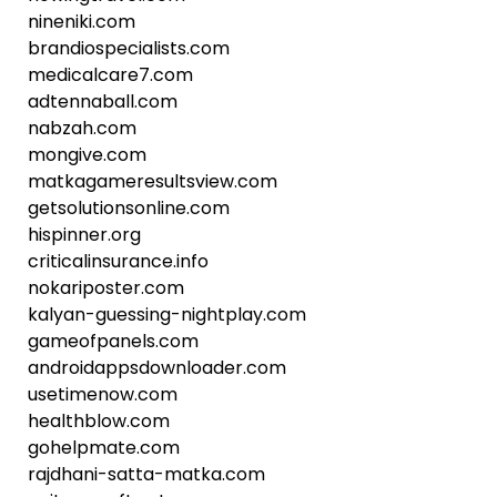
nineniki.com
brandiospecialists.com
medicalcare7.com
adtennaball.com
nabzah.com
mongive.com
matkagameresultsview.com
getsolutionsonline.com
hispinner.org
criticalinsurance.info
nokariposter.com
kalyan-guessing-nightplay.com
gameofpanels.com
androidappsdownloader.com
usetimenow.com
healthblow.com
gohelpmate.com
rajdhani-satta-matka.com