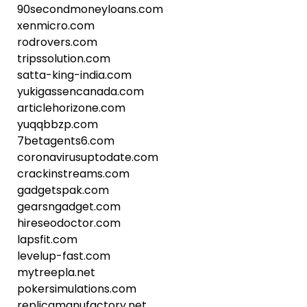
90secondmoneyloans.com
xenmicro.com
rodrovers.com
tripssolution.com
satta-king-india.com
yukigassencanada.com
articlehorizone.com
yuqqbbzp.com
7betagents6.com
coronavirusuptodate.com
crackinstreams.com
gadgetspak.com
gearsngadget.com
hireseodoctor.com
lapsfit.com
levelup-fast.com
mytreepla.net
pokersimulations.com
replicamanufactory.net