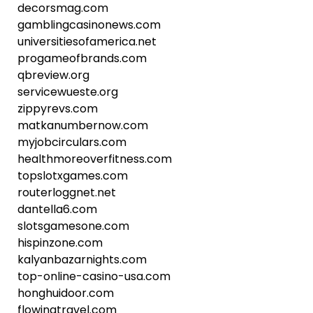
decorsmag.com
gamblingcasinonews.com
universitiesofamerica.net
progameofbrands.com
qbreview.org
servicewueste.org
zippyrevs.com
matkanumbernow.com
myjobcirculars.com
healthmoreoverfitness.com
topslotxgames.com
routerloggnet.net
dantella6.com
slotsgamesone.com
hispinzone.com
kalyanbazarnights.com
top-online-casino-usa.com
honghuidoor.com
flowingtravel.com