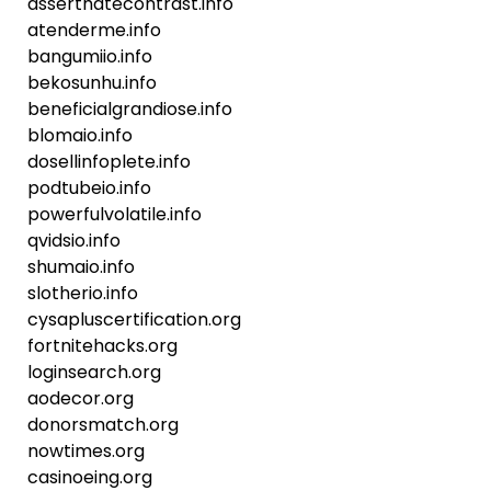
asserthatecontrast.info
atenderme.info
bangumiio.info
bekosunhu.info
beneficialgrandiose.info
blomaio.info
dosellinfoplete.info
podtubeio.info
powerfulvolatile.info
qvidsio.info
shumaio.info
slotherio.info
cysapluscertification.org
fortnitehacks.org
loginsearch.org
aodecor.org
donorsmatch.org
nowtimes.org
casinoeing.org