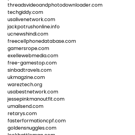
threadsvideoandphotodownloader.com
techgiddy.com
usalivenetwork.com
jackpotrushonline.info
ucnewshindi.com
freecellphonedatabase.com
gamersrope.com
exellewebmedia.com
free-gamestop.com
sinbadtravels.com
ukmagzine.com
wareztech.org
usabestnetwork.com
jessepinkmanoutfit.com
umailsend.com
retarys.com
fasterformationcpf.com
goldensnuggles.com