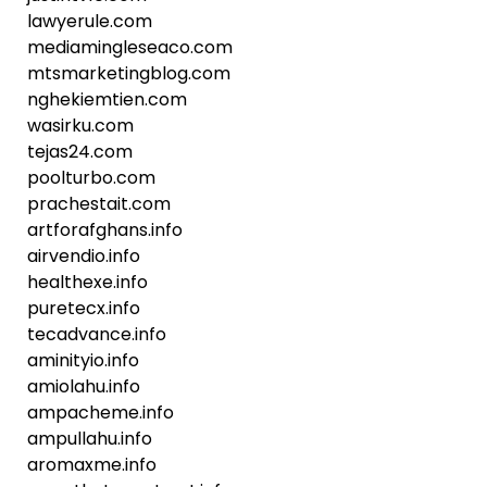
lawyerule.com
mediamingleseaco.com
mtsmarketingblog.com
nghekiemtien.com
wasirku.com
tejas24.com
poolturbo.com
prachestait.com
artforafghans.info
airvendio.info
healthexe.info
puretecx.info
tecadvance.info
aminityio.info
amiolahu.info
ampacheme.info
ampullahu.info
aromaxme.info