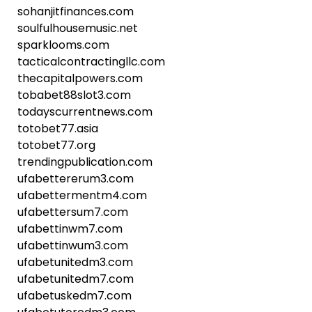
sohanjitfinances.com
soulfulhousemusic.net
sparklooms.com
tacticalcontractingllc.com
thecapitalpowers.com
tobabet88slot3.com
todayscurrentnews.com
totobet77.asia
totobet77.org
trendingpublication.com
ufabettererum3.com
ufabettermentm4.com
ufabettersum7.com
ufabettinwm7.com
ufabettinwum3.com
ufabetunitedm3.com
ufabetunitedm7.com
ufabetuskedm7.com