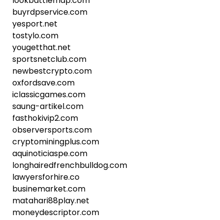
lookbattlemap.com
buyrdpservice.com
yesport.net
tostylo.com
yougetthat.net
sportsnetclub.com
newbestcrypto.com
oxfordsave.com
iclassicgames.com
saung-artikel.com
fasthokivip2.com
observersports.com
cryptominingplus.com
aquinoticiaspe.com
longhairedfrenchbulldog.com
lawyersforhire.co
businemarket.com
matahari88play.net
moneydescriptor.com