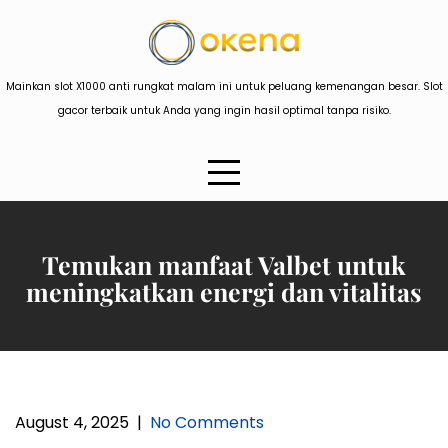
Skip
to
content
Mainkan slot X1000 anti rungkat malam ini untuk peluang kemenangan besar. Slot
gacor terbaik untuk Anda yang ingin hasil optimal tanpa risiko.
Temukan manfaat Valbet untuk
meningkatkan energi dan vitalitas
August 4, 2025
|
No Comments