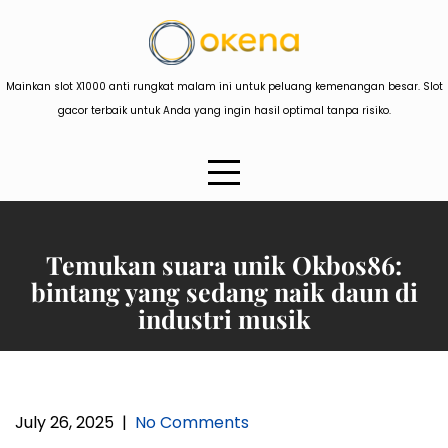
Skip
to
content
Mainkan slot X1000 anti rungkat malam ini untuk peluang kemenangan besar. Slot
gacor terbaik untuk Anda yang ingin hasil optimal tanpa risiko.
Temukan suara unik Okbos86:
bintang yang sedang naik daun di
industri musik
July 26, 2025
|
No Comments