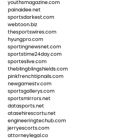
youthsmagazine.com
painaidee.net
sportsdarkest.com
webtoon.biz
thesportswires.com
hyungpro.com
sportingnewsnet.com
sportstime24day.com
sporteslive.com
theblingblingshields.com
pinkfrenchtipnails.com
newgamestv.com
sportsgallerys.com
sportsmirrors.net
datasports.net
atasehirescortu.net
engineeringtechub.com
jerryescorts.com
attorneylegal.co