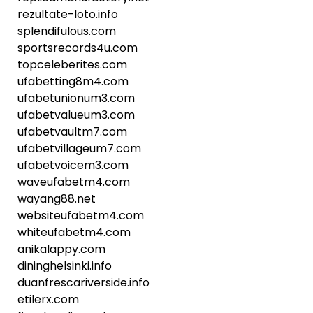
rezultate-loto.info
splendifulous.com
sportsrecords4u.com
topceleberites.com
ufabetting8m4.com
ufabetunionum3.com
ufabetvalueum3.com
ufabetvaultm7.com
ufabetvillageum7.com
ufabetvoicem3.com
waveufabetm4.com
wayang88.net
websiteufabetm4.com
whiteufabetm4.com
anikalappy.com
dininghelsinki.info
duanfrescariverside.info
etilerx.com