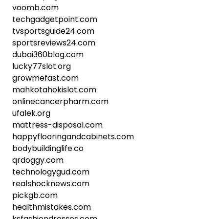
voomb.com
techgadgetpoint.com
tvsportsguide24.com
sportsreviews24.com
dubai360blog.com
lucky77slot.org
growmefast.com
mahkotahokislot.com
onlinecancerpharm.com
ufalek.org
mattress-disposal.com
happyflooringandcabinets.com
bodybuildinglife.co
qrdoggy.com
technologygud.com
realshocknews.com
pickgb.com
healthmistakes.com
ksfashiondresses.com