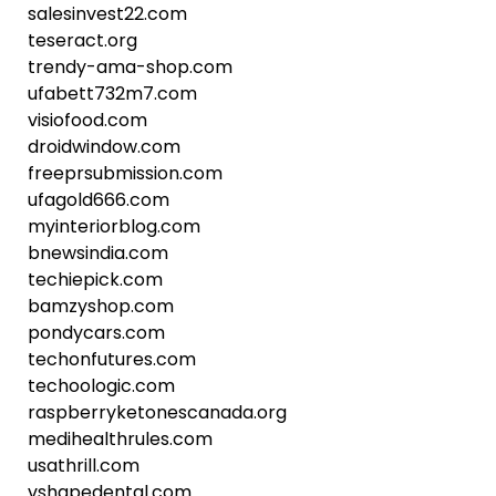
salesinvest22.com
teseract.org
trendy-ama-shop.com
ufabett732m7.com
visiofood.com
droidwindow.com
freeprsubmission.com
ufagold666.com
myinteriorblog.com
bnewsindia.com
techiepick.com
bamzyshop.com
pondycars.com
techonfutures.com
techoologic.com
raspberryketonescanada.org
medihealthrules.com
usathrill.com
vshapedental.com