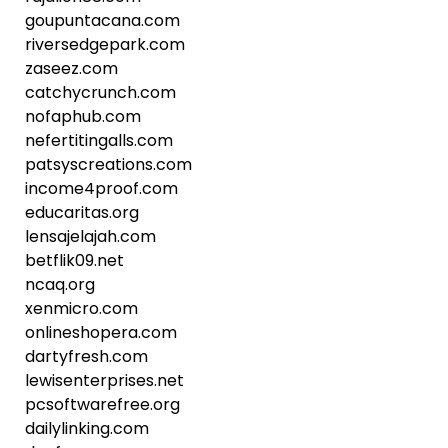
goupuntacana.com
riversedgepark.com
zaseez.com
catchycrunch.com
nofaphub.com
nefertitingalls.com
patsyscreations.com
income4proof.com
educaritas.org
lensajelajah.com
betflik09.net
ncaq.org
xenmicro.com
onlineshopera.com
dartyfresh.com
lewisenterprises.net
pcsoftwarefree.org
dailylinking.com