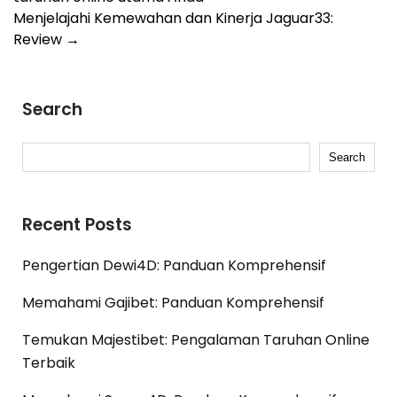
navigation
Menjelajahi Kemewahan dan Kinerja Jaguar33:
Review
→
Search
Search
Recent Posts
Pengertian Dewi4D: Panduan Komprehensif
Memahami Gajibet: Panduan Komprehensif
Temukan Majestibet: Pengalaman Taruhan Online
Terbaik