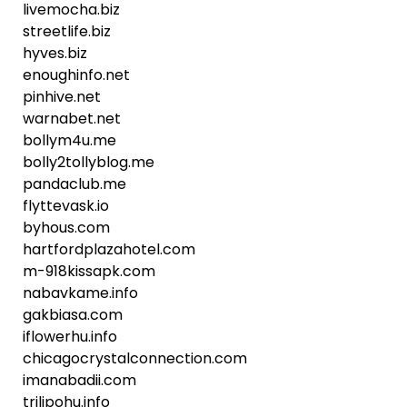
livemocha.biz
streetlife.biz
hyves.biz
enoughinfo.net
pinhive.net
warnabet.net
bollym4u.me
bolly2tollyblog.me
pandaclub.me
flyttevask.io
byhous.com
hartfordplazahotel.com
m-918kissapk.com
nabavkame.info
gakbiasa.com
iflowerhu.info
chicagocrystalconnection.com
imanabadii.com
trilipohu.info