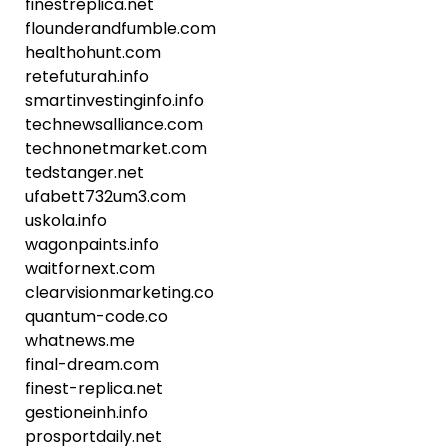
finestreplica.net
flounderandfumble.com
healthohunt.com
retefuturah.info
smartinvestinginfo.info
technewsalliance.com
technonetmarket.com
tedstanger.net
ufabett732um3.com
uskola.info
wagonpaints.info
waitfornext.com
clearvisionmarketing.co
quantum-code.co
whatnews.me
final-dream.com
finest-replica.net
gestioneinh.info
prosportdaily.net