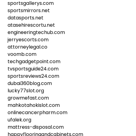
sportsgallerys.com
sportsmirrors.net
datasports.net
atasehirescortu.net
engineeringtechub.com
jerryescorts.com
attorneylegal.co
voomb.com
techgadgetpoint.com
tvsportsguide24.com
sportsreviews24.com
dubai360blog.com
lucky77slot.org
growmefast.com
mahkotahokislot.com
onlinecancerpharm.com
ufalek.org
mattress-disposal.com
happyflooringandcabinets.com