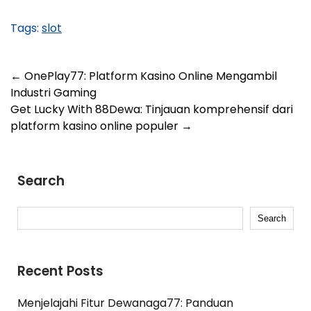
Tags:
slot
Post
←
OnePlay77: Platform Kasino Online Mengambil
Industri Gaming
navigation
Get Lucky With 88Dewa: Tinjauan komprehensif dari
platform kasino online populer
→
Search
Search
Recent Posts
Menjelajahi Fitur Dewanaga77: Panduan