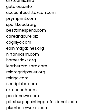
arxteamio.info
getalexio.info
accountaudittaxcon.com
prymprint.com
sportkeeda.org
besttimespend.com
careandcure.biz
cogniyo.com
easymagazines.org
hirfanjilasmi.com
hometricks.org
leathercraftpro.com
microgridpower.org
mixiqo.com
needglobe.com
ortocoach.com
passionawe.com
pittsburghpaintingprofessionals.com
plumberryworks.com