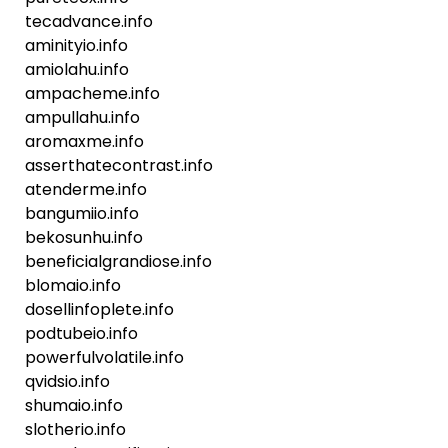
tecadvance.info
aminityio.info
amiolahu.info
ampacheme.info
ampullahu.info
aromaxme.info
asserthatecontrast.info
atenderme.info
bangumiio.info
bekosunhu.info
beneficialgrandiose.info
blomaio.info
dosellinfoplete.info
podtubeio.info
powerfulvolatile.info
qvidsio.info
shumaio.info
slotherio.info