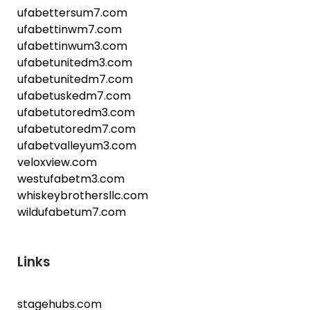
ufabettersum7.com
ufabettinwm7.com
ufabettinwum3.com
ufabetunitedm3.com
ufabetunitedm7.com
ufabetuskedm7.com
ufabetutoredm3.com
ufabetutoredm7.com
ufabetvalleyum3.com
veloxview.com
westufabetm3.com
whiskeybrothersllc.com
wildufabetum7.com
Links
stagehubs.com