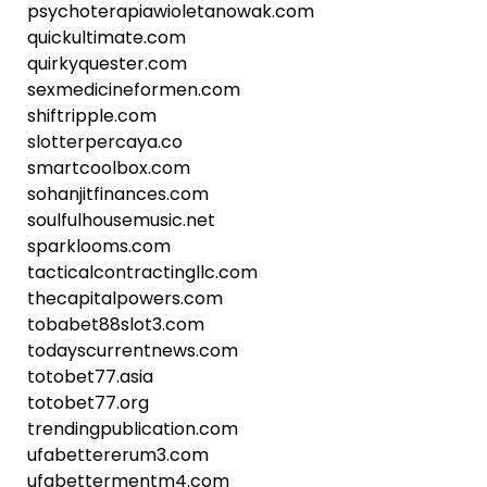
psychoterapiawioletanowak.com
quickultimate.com
quirkyquester.com
sexmedicineformen.com
shiftripple.com
slotterpercaya.co
smartcoolbox.com
sohanjitfinances.com
soulfulhousemusic.net
sparklooms.com
tacticalcontractingllc.com
thecapitalpowers.com
tobabet88slot3.com
todayscurrentnews.com
totobet77.asia
totobet77.org
trendingpublication.com
ufabettererum3.com
ufabettermentm4.com