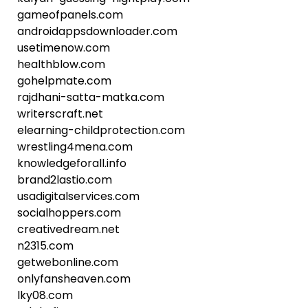
gameofpanels.com
androidappsdownloader.com
usetimenow.com
healthblow.com
gohelpmate.com
rajdhani-satta-matka.com
writerscraft.net
elearning-childprotection.com
wrestling4mena.com
knowledgeforall.info
brand2lastio.com
usadigitalservices.com
socialhoppers.com
creativedream.net
n2315.com
getwebonline.com
onlyfansheaven.com
lky08.com