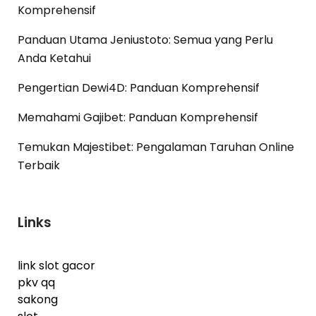
Komprehensif
Panduan Utama Jeniustoto: Semua yang Perlu
Anda Ketahui
Pengertian Dewi4D: Panduan Komprehensif
Memahami Gajibet: Panduan Komprehensif
Temukan Majestibet: Pengalaman Taruhan Online
Terbaik
Links
link slot gacor
pkv qq
sakong