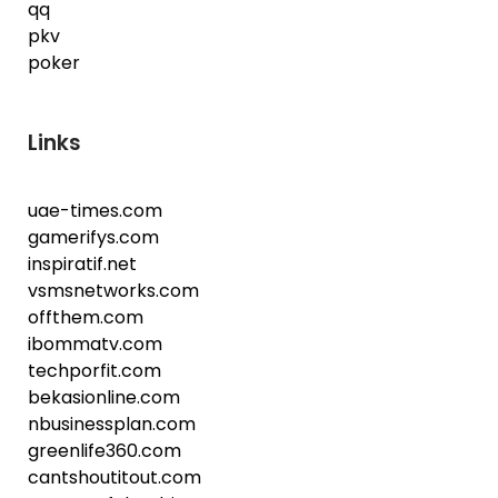
qq
pkv
poker
Links
uae-times.com
gamerifys.com
inspiratif.net
vsmsnetworks.com
offthem.com
ibommatv.com
techporfit.com
bekasionline.com
nbusinessplan.com
greenlife360.com
cantshoutitout.com