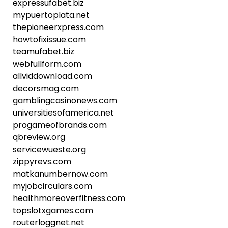
expressufabet.biz
mypuertoplata.net
thepioneerxpress.com
howtofixissue.com
teamufabet.biz
webfullform.com
allviddownload.com
decorsmag.com
gamblingcasinonews.com
universitiesofamerica.net
progameofbrands.com
qbreview.org
servicewueste.org
zippyrevs.com
matkanumbernow.com
myjobcirculars.com
healthmoreoverfitness.com
topslotxgames.com
routerloggnet.net