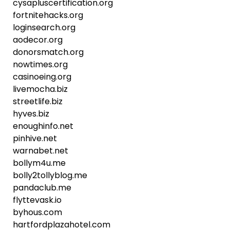
cysapluscertification.org
fortnitehacks.org
loginsearch.org
aodecor.org
donorsmatch.org
nowtimes.org
casinoeing.org
livemocha.biz
streetlife.biz
hyves.biz
enoughinfo.net
pinhive.net
warnabet.net
bollym4u.me
bolly2tollyblog.me
pandaclub.me
flyttevask.io
byhous.com
hartfordplazahotel.com