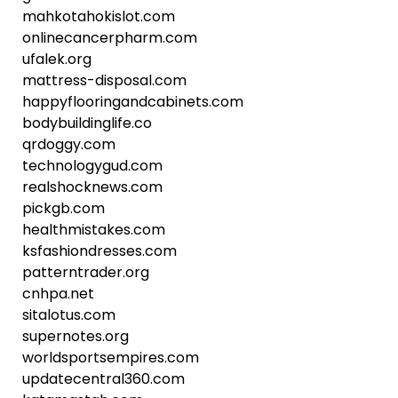
mahkotahokislot.com
onlinecancerpharm.com
ufalek.org
mattress-disposal.com
happyflooringandcabinets.com
bodybuildinglife.co
qrdoggy.com
technologygud.com
realshocknews.com
pickgb.com
healthmistakes.com
ksfashiondresses.com
patterntrader.org
cnhpa.net
sitalotus.com
supernotes.org
worldsportsempires.com
updatecentral360.com