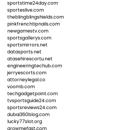
sportstime24day.com
sporteslive.com
theblingblingshields.com
pinkfrenchtipnails.com
newgamestv.com
sportsgallerys.com
sportsmirrors.net
datasports.net
atasehirescortu.net
engineeringtechub.com
jerryescorts.com
attorneylegal.co
voomb.com
techgadgetpoint.com
tvsportsguide24.com
sportsreviews24.com
dubai360blog.com
lucky77slot.org
growmefast.com