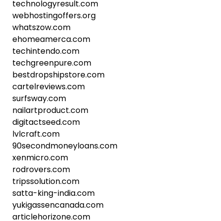
technologyresult.com
webhostingoffers.org
whatszow.com
ehomeamerca.com
techintendo.com
techgreenpure.com
bestdropshipstore.com
cartelreviews.com
surfsway.com
nailartproduct.com
digitactseed.com
lvlcraft.com
90secondmoneyloans.com
xenmicro.com
rodrovers.com
tripssolution.com
satta-king-india.com
yukigassencanada.com
articlehorizone.com