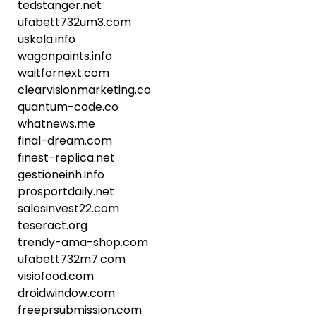
tedstanger.net
ufabett732um3.com
uskola.info
wagonpaints.info
waitfornext.com
clearvisionmarketing.co
quantum-code.co
whatnews.me
final-dream.com
finest-replica.net
gestioneinh.info
prosportdaily.net
salesinvest22.com
teseract.org
trendy-ama-shop.com
ufabett732m7.com
visiofood.com
droidwindow.com
freeprsubmission.com