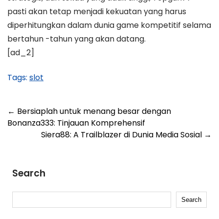
pasti akan tetap menjadi kekuatan yang harus
diperhitungkan dalam dunia game kompetitif selama
bertahun -tahun yang akan datang.
[ad_2]
Tags:
slot
Post
←
Bersiaplah untuk menang besar dengan
Bonanza333: Tinjauan Komprehensif
navigation
Siera88: A Trailblazer di Dunia Media Sosial
→
Search
Search