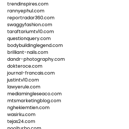
trendinspires.com
rannyephul.com
reportradar360.com
swaggyfashion.com
taraftariumtv10.com
questionquery.com
bodybuildinglegend.com
brilliant-nails.com
dandr-photography.com
dokteroce.com
journal-francais.com
justintv10.com
lawyerule.com
mediamingleseaco.com
mtsmarketingblog.com
nghekiemtien.com
wasirku.com
tejas24.com
poolturbo.com