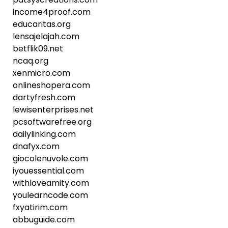
income4proof.com
educaritas.org
lensajelajah.com
betflik09.net
ncaq.org
xenmicro.com
onlineshopera.com
dartyfresh.com
lewisenterprises.net
pcsoftwarefree.org
dailylinking.com
dnafyx.com
giocolenuvole.com
iyouessential.com
withloveamity.com
youlearncode.com
fxyatirim.com
abbuguide.com