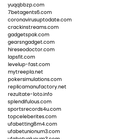
yuqqbbzp.com
7betagents6.com
coronavirusuptodate.com
crackinstreams.com
gadgetspak.com
gearsngadget.com
hireseodoctor.com
lapsfit.com
levelup-fast.com
mytreepla.net
pokersimulations.com
replicamanufactory.net
rezultate-loto.info
splendifulous.com
sportsrecords4u.com
topceleberites.com
ufabetting8m4.com
ufabetunionum3.com
ufabetvalueum3.com