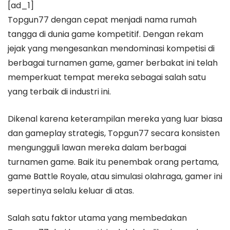
[ad_1]
Topgun77 dengan cepat menjadi nama rumah
tangga di dunia game kompetitif. Dengan rekam
jejak yang mengesankan mendominasi kompetisi di
berbagai turnamen game, gamer berbakat ini telah
memperkuat tempat mereka sebagai salah satu
yang terbaik di industri ini.
Dikenal karena keterampilan mereka yang luar biasa
dan gameplay strategis, Topgun77 secara konsisten
mengungguli lawan mereka dalam berbagai
turnamen game. Baik itu penembak orang pertama,
game Battle Royale, atau simulasi olahraga, gamer ini
sepertinya selalu keluar di atas.
Salah satu faktor utama yang membedakan