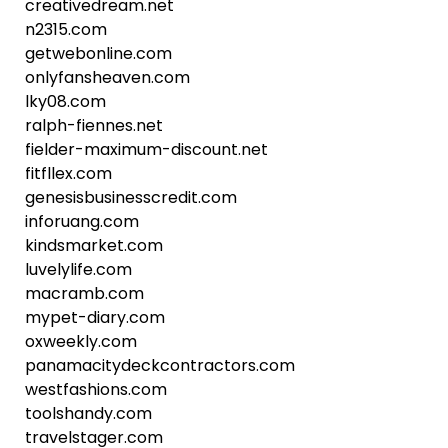
creativedream.net
n2315.com
getwebonline.com
onlyfansheaven.com
lky08.com
ralph-fiennes.net
fielder-maximum-discount.net
fitfllex.com
genesisbusinesscredit.com
inforuang.com
kindsmarket.com
luvelylife.com
macramb.com
mypet-diary.com
oxweekly.com
panamacitydeckcontractors.com
westfashions.com
toolshandy.com
travelstager.com