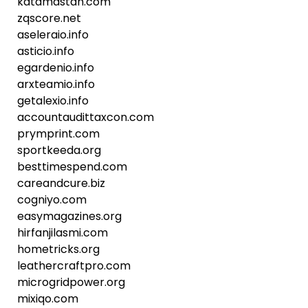
katamastah.com
zqscore.net
aseleraio.info
asticio.info
egardenio.info
arxteamio.info
getalexio.info
accountaudittaxcon.com
prymprint.com
sportkeeda.org
besttimespend.com
careandcure.biz
cogniyo.com
easymagazines.org
hirfanjilasmi.com
hometricks.org
leathercraftpro.com
microgridpower.org
mixiqo.com