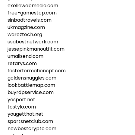
exellewebmedia.com
free-gamestop.com
sinbadtravels.com
ukmagzine.com
wareztech.org
usabestnetwork.com
jessepinkmanoutfit.com
umailsend.com
retarys.com
fasterformationcpf.com
goldensnuggles.com
lookbattlemap.com
buyrdpservice.com
yesport.net
tostylo.com
yougetthat.net
sportsnetclub.com
newbestcrypto.com